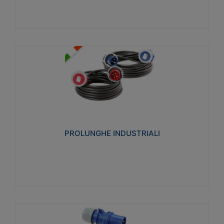
PROLUNGHE INDUSTRIALI
Realizzate in termoplastico glow wire test 750°C.
Costruite secondo le seguenti norme di riferimento
CEI 23-50. Grado di protezione: IP20D.
PROLUNGHE INDUSTRIALI
Visualizza