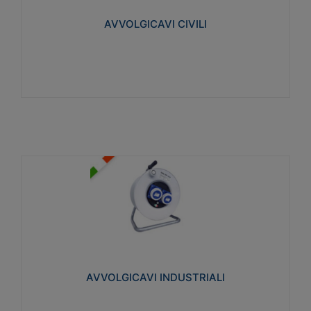
collegata al cavo con spinotti protetti
AVVOLGICAVI CIVILI
Visualizza
AVVOLGICAVI INDUSTRIALI
Cavo H07RN-F Norme CEI-64-8. Prese/spine volanti
industriali secondo le norme CEI EN 60309-1.
Utilizzo: varie tipologie, anche gravose,
collegamento mobile.
AVVOLGICAVI INDUSTRIALI
Visualizza