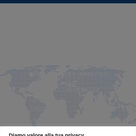
SEDE LEGALE E PRODUZIONE
Via Azzano S. Paolo, 21 Grassobbio (BG)
035 525015
035 335037
info@faeg.it
COMMERCIALE E SPEDIZIONI
Via Padre Elzi, 32 Grassobbio (BG)
035 525015
035 335037
info@faeg.it
SITE MAP
Diamo valore alla tua privacy