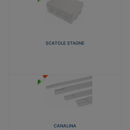
SCATOLE STAGNE
Realizzate in tecnopolimero isolante e non
propagante la fiamma glow-wire 650° e alta
resistenza al calore termocompressione con bilia
75°C.
SCATOLE STAGNE
Visualizza
CANALINA
Realizzate in tecnopolimero isolante a base di PVC
rigido autoestinguente V0-UL 94. Resistente alla
fiamma: Glow-wire 650°C.
CANALINA