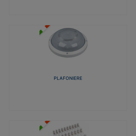
PLAFONIERE
Realizzate in tecnopolimero isolante e non
propagante la fiamma glow-wire 850°. Elevata
resistenza agli urti: IK07-IK 08.
PLAFONIERE
Visualizza