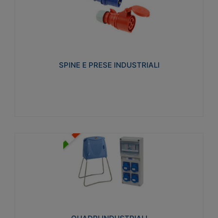
SPINE E PRESE INDUSTRIALI
Realizzate in termoplastico isolante e non
propagante la fiamma (Glow wire 650°C e parti
attive 850°C). Resistente agli agenti chimici con
particolari in acciaio inox.
SPINE E PRESE INDUSTRIALI
Visualizza
QUADRI INDUSTRIALI
Realizzati in tecnopolimero isolante e non
propagante la fiamma Glow-wire 650°. Elevata
resistenza agli urti: IK08. Colore: grigio RAL 7035.