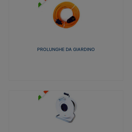
PROLUNGHE DA GIARDINO
Realizzate in tecnopolimero isolante flessibile e
estensibile non propagante la fiamma slow-wire
750°C. Grado di protezione: IP20
PROLUNGHE DA GIARDINO
Visualizza
AVVOLGICAVI CIVILI
Avvolgicavi domestici realizzati in ABS antiurto. Cavo
a marchio H05VV-F doppio isolamento. Spina