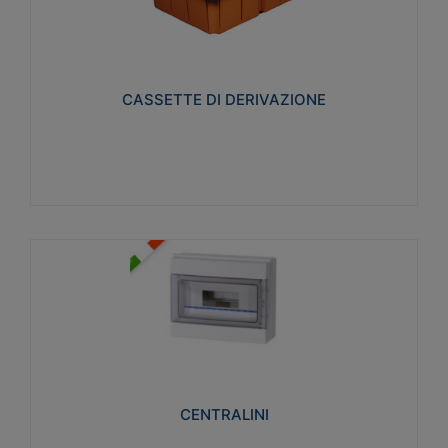
CASSETTE DI DERIVAZIONE
Realizzate in tecnopolimero isolante e non
propagante la fiamma glow-wire 650° per cassette
utilizzo da parete in muratura e per pareti in
cartongesso
CASSETTE DI DERIVAZIONE
Visualizza
CENTRALINI
Realizzati in tecnopolimero isolante e non
propagante la fiamma glow-wire 650° e alta
resistenza al calore termocompressione con bilia
75°C.
CENTRALINI