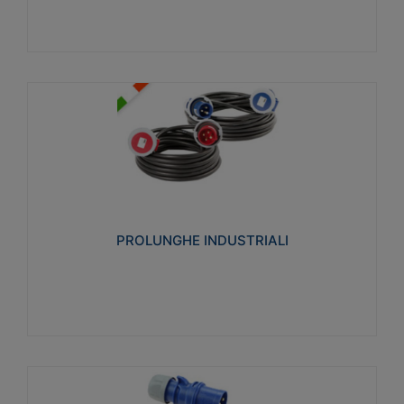
PROLUNGHE INDUSTRIALI
Realizzate in termoplastico glow wire test 750°C.
Costruite secondo le seguenti norme di riferimento
CEI 23-50. Grado di protezione: IP20D.
PROLUNGHE INDUSTRIALI
Visualizza