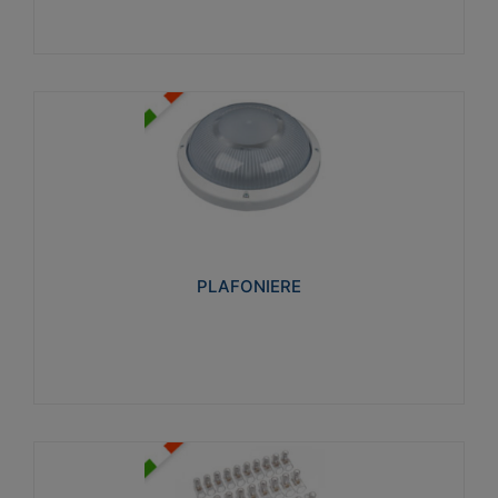
PLAFONIERE
Realizzate in tecnopolimero isolante e non
propagante la fiamma glow-wire 850°. Elevata
resistenza agli urti: IK07-IK 08.
PLAFONIERE
Visualizza