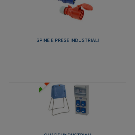
SPINE E PRESE INDUSTRIALI
Realizzate in termoplastico isolante e non
propagante la fiamma (Glow wire 650°C e parti
attive 850°C). Resistente agli agenti chimici con
particolari in acciaio inox.
SPINE E PRESE INDUSTRIALI
Visualizza
QUADRI INDUSTRIALI
Realizzati in tecnopolimero isolante e non
propagante la fiamma Glow-wire 650°. Elevata
resistenza agli urti: IK08. Colore: grigio RAL 7035.