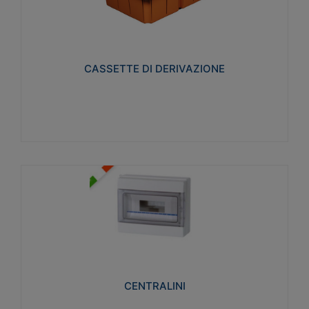
CASSETTE DI DERIVAZIONE
Realizzate in tecnopolimero isolante e non
propagante la fiamma glow-wire 650° per cassette
utilizzo da parete in muratura e per pareti in
cartongesso
CASSETTE DI DERIVAZIONE
Visualizza
CENTRALINI
Realizzati in tecnopolimero isolante e non
propagante la fiamma glow-wire 650° e alta
resistenza al calore termocompressione con bilia
75°C.
CENTRALINI