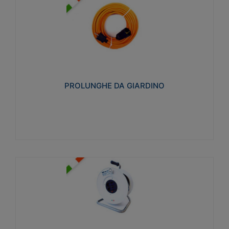
PROLUNGHE DA GIARDINO
Realizzate in tecnopolimero isolante flessibile e
estensibile non propagante la fiamma slow-wire
750°C. Grado di protezione: IP20
PROLUNGHE DA GIARDINO
Visualizza
AVVOLGICAVI CIVILI
Avvolgicavi domestici realizzati in ABS antiurto. Cavo
a marchio H05VV-F doppio isolamento. Spina