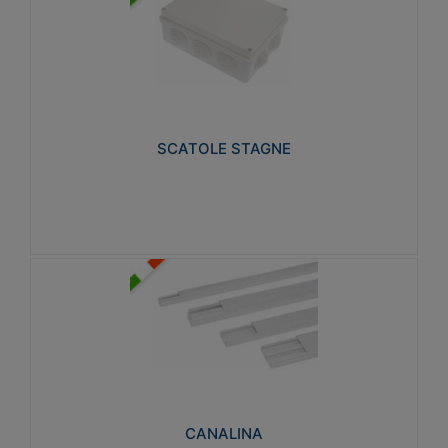
SCATOLE STAGNE
Realizzate in tecnopolimero isolante e non
propagante la fiamma glow-wire 650° e alta
resistenza al calore termocompressione con bilia
75°C.
SCATOLE STAGNE
Visualizza
CANALINA
Realizzate in tecnopolimero isolante a base di PVC
rigido autoestinguente V0-UL 94. Resistente alla
fiamma: Glow-wire 650°C.
CANALINA