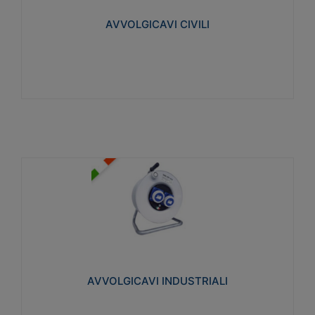
collegata al cavo con spinotti protetti
AVVOLGICAVI CIVILI
Visualizza
AVVOLGICAVI INDUSTRIALI
Cavo H07RN-F Norme CEI-64-8. Prese/spine volanti
industriali secondo le norme CEI EN 60309-1.
Utilizzo: varie tipologie, anche gravose,
collegamento mobile.
AVVOLGICAVI INDUSTRIALI
Visualizza