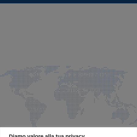
SEDE LEGALE E PRODUZIONE
Via Azzano S. Paolo, 21 Grassobbio (BG)
035 525015
035 335037
info@faeg.it
COMMERCIALE E SPEDIZIONI
Via Padre Elzi, 32 Grassobbio (BG)
035 525015
035 335037
info@faeg.it
SITE MAP
Diamo valore alla tua privacy