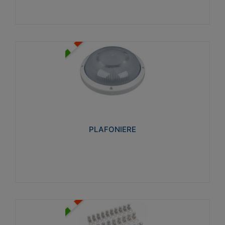
PLAFONIERE
Realizzate in tecnopolimero isolante e non
propagante la fiamma glow-wire 850°. Elevata
resistenza agli urti: IK07-IK 08.
PLAFONIERE
Visualizza