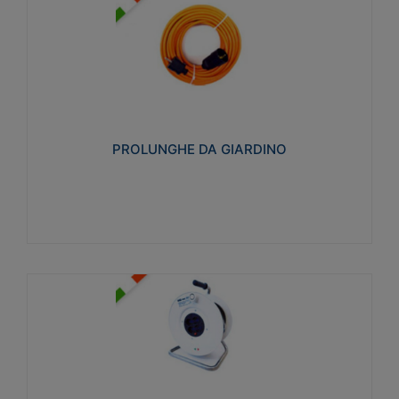
PROLUNGHE DA GIARDINO
Realizzate in tecnopolimero isolante flessibile e
estensibile non propagante la fiamma slow-wire
750°C. Grado di protezione: IP20
PROLUNGHE DA GIARDINO
Visualizza
AVVOLGICAVI CIVILI
Avvolgicavi domestici realizzati in ABS antiurto. Cavo
a marchio H05VV-F doppio isolamento. Spina