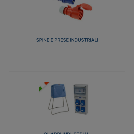
SPINE E PRESE INDUSTRIALI
Realizzate in termoplastico isolante e non
propagante la fiamma (Glow wire 650°C e parti
attive 850°C). Resistente agli agenti chimici con
particolari in acciaio inox.
SPINE E PRESE INDUSTRIALI
Visualizza
QUADRI INDUSTRIALI
Realizzati in tecnopolimero isolante e non
propagante la fiamma Glow-wire 650°. Elevata
resistenza agli urti: IK08. Colore: grigio RAL 7035.