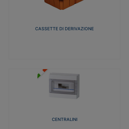
CASSETTE DI DERIVAZIONE
Realizzate in tecnopolimero isolante e non
propagante la fiamma glow-wire 650° per cassette
utilizzo da parete in muratura e per pareti in
cartongesso
CASSETTE DI DERIVAZIONE
Visualizza
CENTRALINI
Realizzati in tecnopolimero isolante e non
propagante la fiamma glow-wire 650° e alta
resistenza al calore termocompressione con bilia
75°C.
CENTRALINI