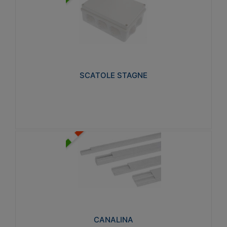
SCATOLE STAGNE
Realizzate in tecnopolimero isolante e non
propagante la fiamma glow-wire 650° e alta
resistenza al calore termocompressione con bilia
75°C.
SCATOLE STAGNE
Visualizza
CANALINA
Realizzate in tecnopolimero isolante a base di PVC
rigido autoestinguente V0-UL 94. Resistente alla
fiamma: Glow-wire 650°C.
CANALINA