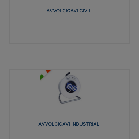
collegata al cavo con spinotti protetti
AVVOLGICAVI CIVILI
Visualizza
AVVOLGICAVI INDUSTRIALI
Cavo H07RN-F Norme CEI-64-8. Prese/spine volanti
industriali secondo le norme CEI EN 60309-1.
Utilizzo: varie tipologie, anche gravose,
collegamento mobile.
AVVOLGICAVI INDUSTRIALI
Visualizza