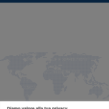
SEDE LEGALE E PRODUZIONE
Via Azzano S. Paolo, 21 Grassobbio (BG)
035 525015
035 335037
info@faeg.it
COMMERCIALE E SPEDIZIONI
Via Padre Elzi, 32 Grassobbio (BG)
035 525015
035 335037
info@faeg.it
SITE MAP
Diamo valore alla tua privacy