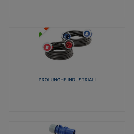
PROLUNGHE INDUSTRIALI
Realizzate in termoplastico glow wire test 750°C.
Costruite secondo le seguenti norme di riferimento
CEI 23-50. Grado di protezione: IP20D.
PROLUNGHE INDUSTRIALI
Visualizza