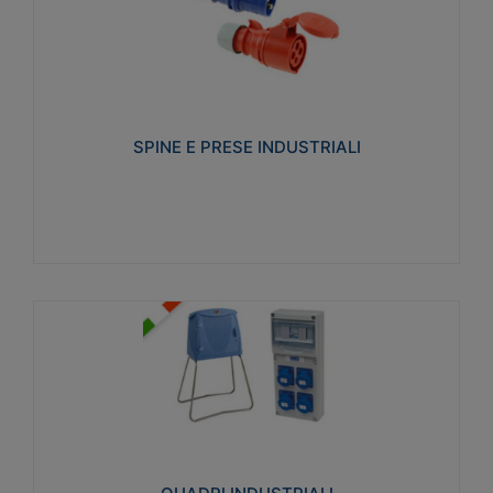
SPINE E PRESE INDUSTRIALI
Realizzate in termoplastico isolante e non
propagante la fiamma (Glow wire 650°C e parti
attive 850°C). Resistente agli agenti chimici con
particolari in acciaio inox.
SPINE E PRESE INDUSTRIALI
Visualizza
QUADRI INDUSTRIALI
Realizzati in tecnopolimero isolante e non
propagante la fiamma Glow-wire 650°. Elevata
resistenza agli urti: IK08. Colore: grigio RAL 7035.