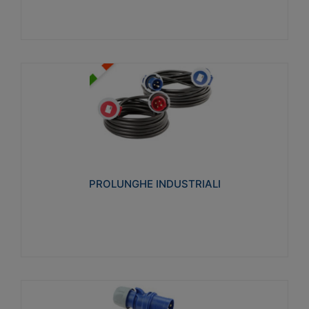
PROLUNGHE INDUSTRIALI
Realizzate in termoplastico glow wire test 750°C.
Costruite secondo le seguenti norme di riferimento
CEI 23-50. Grado di protezione: IP20D.
PROLUNGHE INDUSTRIALI
Visualizza