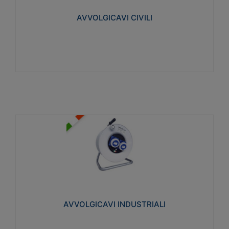
collegata al cavo con spinotti protetti
AVVOLGICAVI CIVILI
Visualizza
AVVOLGICAVI INDUSTRIALI
Cavo H07RN-F Norme CEI-64-8. Prese/spine volanti
industriali secondo le norme CEI EN 60309-1.
Utilizzo: varie tipologie, anche gravose,
collegamento mobile.
AVVOLGICAVI INDUSTRIALI
Visualizza