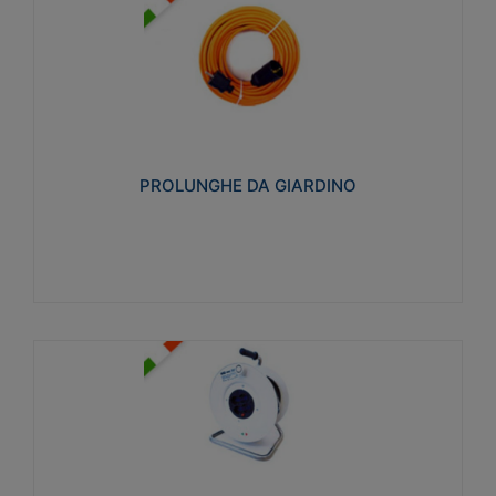
PROLUNGHE DA GIARDINO
Realizzate in tecnopolimero isolante flessibile e
estensibile non propagante la fiamma slow-wire
750°C. Grado di protezione: IP20
PROLUNGHE DA GIARDINO
Visualizza
AVVOLGICAVI CIVILI
Avvolgicavi domestici realizzati in ABS antiurto. Cavo
a marchio H05VV-F doppio isolamento. Spina