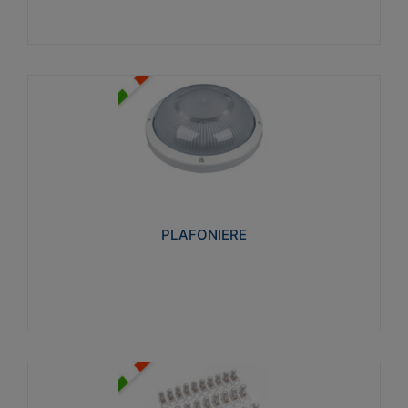
PLAFONIERE
Realizzate in tecnopolimero isolante e non
propagante la fiamma glow-wire 850°. Elevata
resistenza agli urti: IK07-IK 08.
PLAFONIERE
Visualizza