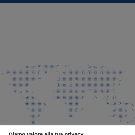
SEDE LEGALE E PRODUZIONE
Via Azzano S. Paolo, 21 Grassobbio (BG)
035 525015
035 335037
info@faeg.it
COMMERCIALE E SPEDIZIONI
Via Padre Elzi, 32 Grassobbio (BG)
035 525015
035 335037
info@faeg.it
SITE MAP
Diamo valore alla tua privacy