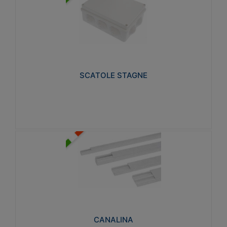
SCATOLE STAGNE
Realizzate in tecnopolimero isolante e non
propagante la fiamma glow-wire 650° e alta
resistenza al calore termocompressione con bilia
75°C.
SCATOLE STAGNE
Visualizza
CANALINA
Realizzate in tecnopolimero isolante a base di PVC
rigido autoestinguente V0-UL 94. Resistente alla
fiamma: Glow-wire 650°C.
CANALINA