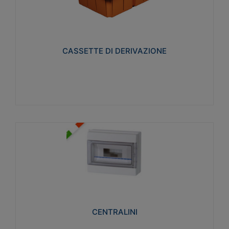
CASSETTE DI DERIVAZIONE
Realizzate in tecnopolimero isolante e non
propagante la fiamma glow-wire 650° per cassette
utilizzo da parete in muratura e per pareti in
cartongesso
CASSETTE DI DERIVAZIONE
Visualizza
CENTRALINI
Realizzati in tecnopolimero isolante e non
propagante la fiamma glow-wire 650° e alta
resistenza al calore termocompressione con bilia
75°C.
CENTRALINI