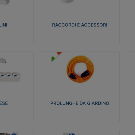
ro isolante e non
Realizzati in ottone e successivamente
Real
ow-wire 650° e
nichelati per conferire una migliore
pro
resistenza alle avverse condizioni
res
ilia 75°C.
ambientali in cui verranno utilizzati.
bili
INI
RACCORDI E ACCESSORI
alizza
Visualizza
PROLUNGHE DA GIARDINO
A
co glow wire test
Realizzate in tecnopolimero isolante
Av
 le seguenti
flessibile e estensibile non propagante la
a
 23-50. Grado di
fiamma slow-wire 750°C. Grado di
is
protezione: IP20
sp
ESE
PROLUNGHE DA GIARDINO
alizza
Visualizza