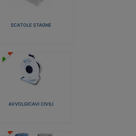
izzate in tecnopolimero isolante e non
pagante la fiamma glow-wire 650° e alta
istenza al calore termocompressione con
a 75°C.
SCATOLE STAGNE
Visualizza
VVOLGICAVI CIVILI
volgicavi domestici realizzati in ABS
ntiurto. Cavo a marchio H05VV-F doppio
olamento. Spina collegata al cavo con
inotti protetti
AVVOLGICAVI CIVILI
Visualizza