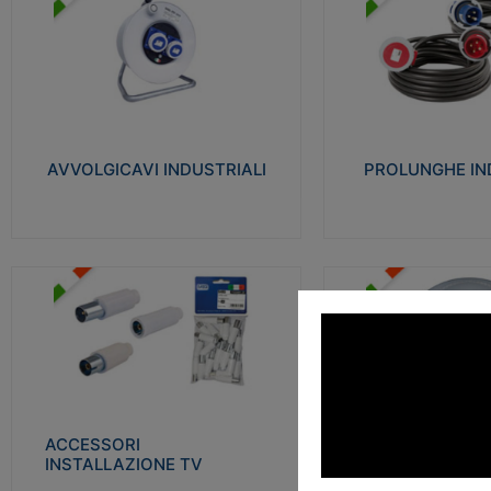
AVVOLGICAVI INDUSTRIALI
PROLUNGHE INDU
Cavo H07RN-F Norme CEI-64-8.
Realizzate in termoplasti
Prese/spine volanti industriali secondo le
750°C. Costruite secondo
norme CEI EN 60309-1. Utilizzo: varie
norme di riferimento CEI
tipologie, anche gravose, collegamento
protezione: IP20D.
mobile.
AVVOLGICAVI INDUSTRIALI
PROLUNGHE IN
Visu
Visualizza
ACCESSORI INSTALLAZIONE
PLAFONIERE
TV
Realizzate in tecnopolime
Realizzate in tecnopolimero isolante e
propagante la fiamma gl
acciaio nichelato per poter garantire una
Elevata resistenza agli urt
schermatura idonea a rendere i segnali TV
protetti dalle emissioni elettromagnetiche.
ACCESSORI
PLAFONI
Visu
INSTALLAZIONE TV
Visualizza