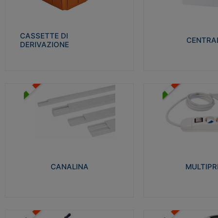
Realizzate in tecnopolimero isolante e non
Realizzati in tecnopolime
propagante la fiamma glow-wire 650° per
propagante la fiamma gl
cassette utilizzo da parete in muratura e
alta resistenza al calore
per pareti in cartongesso
termocompressione con b
CASSETTE DI
CENTRAL
DERIVAZIONE
Visualizza
Visu
MULTIPRESE
CANALINA
Realizzate in termoplasti
Realizzate in tecnopolimero isolante a base
750°C. Costruite secondo
di PVC rigido autoestinguente V0-UL 94.
norme di riferimento CEI
Resistente alla fiamma: Glow-wire 650°C.
protezione: IP20D.
CANALINA
MULTIPR
Visualizza
Visu