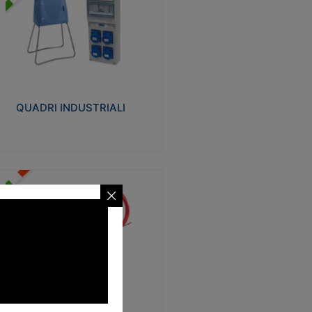
UADRI INDUSTRIALI
alizzati in tecnopolimero isolante e non
ropagante la fiamma Glow-wire 650°.
evata resistenza agli urti: IK08. Colore:
igio RAL 7035.
QUADRI INDUSTRIALI
Visualizza
ONDE
trezzi necessari al trascinamento delle
blature elettriche, dati, fonia, all’interno
lle canaline dedicate. Disponibili in
lon, poliestere, acciaio e fibra di vetro
SONDE
Visualizza