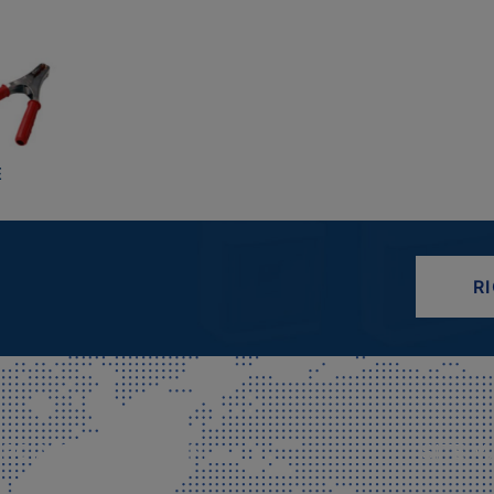
E
R
CIALE E SPEDIZIONI
SITE M