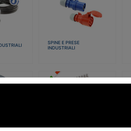
STRIALI
SPINE E PRESE INDUSTRIALI
Q
co glow wire test
Realizzate in termoplastico isolante e non
Re
 le seguenti
propagante la fiamma (Glow wire 650°C e
p
 23-50. Grado di
parti attive 850°C). Resistente agli agenti
El
chimici con particolari in acciaio inox.
gr
SPINE E PRESE
DUSTRIALI
INDUSTRIALI
alizza
Visualizza
FORBOX
S
I morsetti di giunzione unipolari si
At
ro isolante e non
utilizzano nelle cassette di derivazione e in
ca
ow-wire 850°.
tutte le connessioni “volanti” civili e
de
i: IK07-IK 08.
industriali in cui è richiesta praticità di
ny
installazione e sicurezza di connessione.
ERE
FORBOX
alizza
Visualizza