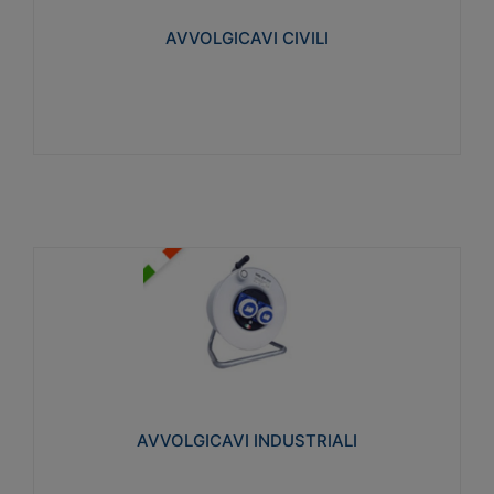
collegata al cavo con spinotti protetti
AVVOLGICAVI CIVILI
Visualizza
AVVOLGICAVI INDUSTRIALI
Cavo H07RN-F Norme CEI-64-8. Prese/spine volanti
industriali secondo le norme CEI EN 60309-1.
Utilizzo: varie tipologie, anche gravose,
collegamento mobile.
AVVOLGICAVI INDUSTRIALI
Visualizza