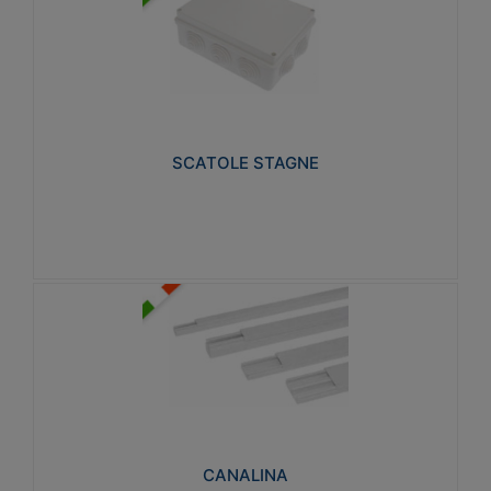
SCATOLE STAGNE
Realizzate in tecnopolimero isolante e non
propagante la fiamma glow-wire 650° e alta
resistenza al calore termocompressione con bilia
75°C.
SCATOLE STAGNE
Visualizza
CANALINA
Realizzate in tecnopolimero isolante a base di PVC
rigido autoestinguente V0-UL 94. Resistente alla
fiamma: Glow-wire 650°C.
CANALINA