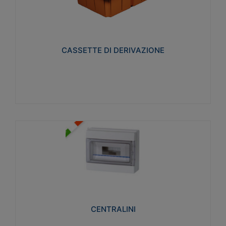
CASSETTE DI DERIVAZIONE
Realizzate in tecnopolimero isolante e non
propagante la fiamma glow-wire 650° per cassette
utilizzo da parete in muratura e per pareti in
cartongesso
CASSETTE DI DERIVAZIONE
Visualizza
CENTRALINI
Realizzati in tecnopolimero isolante e non
propagante la fiamma glow-wire 650° e alta
resistenza al calore termocompressione con bilia
75°C.
CENTRALINI