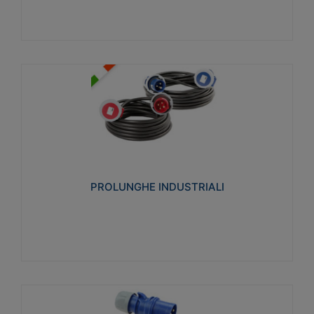
PROLUNGHE INDUSTRIALI
Realizzate in termoplastico glow wire test 750°C.
Costruite secondo le seguenti norme di riferimento
CEI 23-50. Grado di protezione: IP20D.
PROLUNGHE INDUSTRIALI
Visualizza