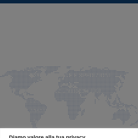
SEDE LEGALE E PRODUZIONE
Via Azzano S. Paolo, 21 Grassobbio (BG)
035 525015
035 335037
info@faeg.it
COMMERCIALE E SPEDIZIONI
Via Padre Elzi, 32 Grassobbio (BG)
035 525015
035 335037
info@faeg.it
SITE MAP
Diamo valore alla tua privacy