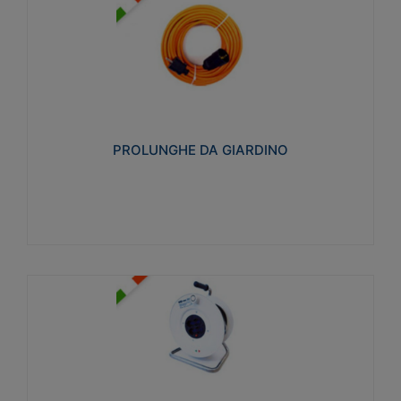
PROLUNGHE DA GIARDINO
Realizzate in tecnopolimero isolante flessibile e
estensibile non propagante la fiamma slow-wire
750°C. Grado di protezione: IP20
PROLUNGHE DA GIARDINO
Visualizza
AVVOLGICAVI CIVILI
Avvolgicavi domestici realizzati in ABS antiurto. Cavo
a marchio H05VV-F doppio isolamento. Spina