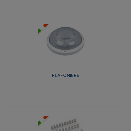
PLAFONIERE
Realizzate in tecnopolimero isolante e non
propagante la fiamma glow-wire 850°. Elevata
resistenza agli urti: IK07-IK 08.
PLAFONIERE
Visualizza