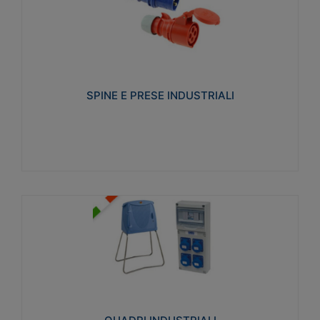
SPINE E PRESE INDUSTRIALI
Realizzate in termoplastico isolante e non
propagante la fiamma (Glow wire 650°C e parti
attive 850°C). Resistente agli agenti chimici con
particolari in acciaio inox.
SPINE E PRESE INDUSTRIALI
Visualizza
QUADRI INDUSTRIALI
Realizzati in tecnopolimero isolante e non
propagante la fiamma Glow-wire 650°. Elevata
resistenza agli urti: IK08. Colore: grigio RAL 7035.