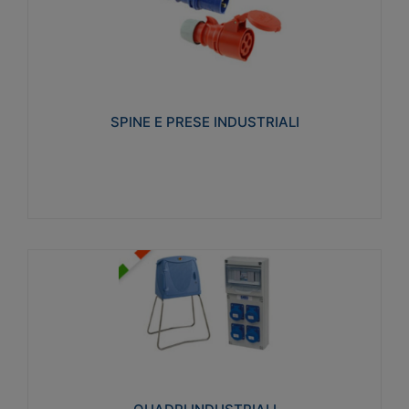
SPINE E PRESE INDUSTRIALI
Realizzate in termoplastico isolante e non
propagante la fiamma (Glow wire 650°C e parti
attive 850°C). Resistente agli agenti chimici con
particolari in acciaio inox.
SPINE E PRESE INDUSTRIALI
Visualizza
QUADRI INDUSTRIALI
Realizzati in tecnopolimero isolante e non
propagante la fiamma Glow-wire 650°. Elevata
resistenza agli urti: IK08. Colore: grigio RAL 7035.