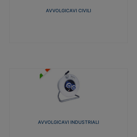
collegata al cavo con spinotti protetti
AVVOLGICAVI CIVILI
Visualizza
AVVOLGICAVI INDUSTRIALI
Cavo H07RN-F Norme CEI-64-8. Prese/spine volanti
industriali secondo le norme CEI EN 60309-1.
Utilizzo: varie tipologie, anche gravose,
collegamento mobile.
AVVOLGICAVI INDUSTRIALI
Visualizza