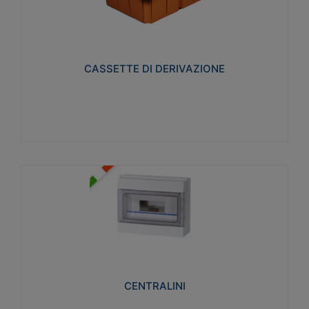
CASSETTE DI DERIVAZIONE
Realizzate in tecnopolimero isolante e non
propagante la fiamma glow-wire 650° per cassette
utilizzo da parete in muratura e per pareti in
cartongesso
CASSETTE DI DERIVAZIONE
Visualizza
CENTRALINI
Realizzati in tecnopolimero isolante e non
propagante la fiamma glow-wire 650° e alta
resistenza al calore termocompressione con bilia
75°C.
CENTRALINI