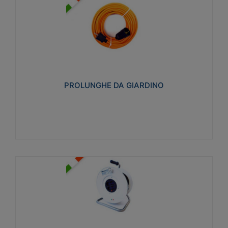
PROLUNGHE DA GIARDINO
Realizzate in tecnopolimero isolante flessibile e
estensibile non propagante la fiamma slow-wire
750°C. Grado di protezione: IP20
PROLUNGHE DA GIARDINO
Visualizza
AVVOLGICAVI CIVILI
Avvolgicavi domestici realizzati in ABS antiurto. Cavo
a marchio H05VV-F doppio isolamento. Spina