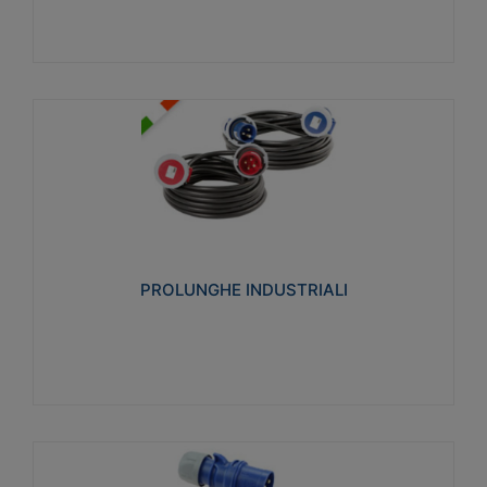
PROLUNGHE INDUSTRIALI
Realizzate in termoplastico glow wire test 750°C.
Costruite secondo le seguenti norme di riferimento
CEI 23-50. Grado di protezione: IP20D.
PROLUNGHE INDUSTRIALI
Visualizza