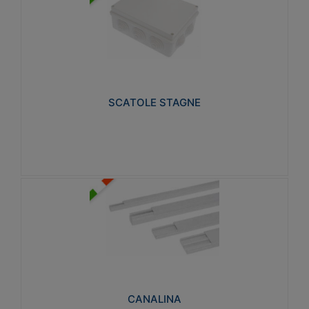
SCATOLE STAGNE
Realizzate in tecnopolimero isolante e non
propagante la fiamma glow-wire 650° e alta
resistenza al calore termocompressione con bilia
75°C.
SCATOLE STAGNE
Visualizza
CANALINA
Realizzate in tecnopolimero isolante a base di PVC
rigido autoestinguente V0-UL 94. Resistente alla
fiamma: Glow-wire 650°C.
CANALINA