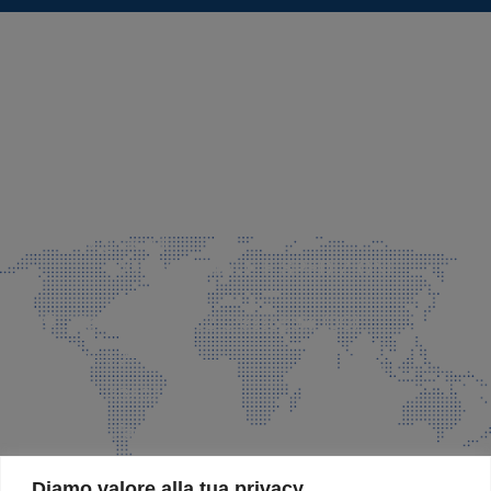
SEDE LEGALE E PRODUZIONE
Via Azzano S. Paolo, 21 Grassobbio (BG)
035 525015
035 335037
info@faeg.it
COMMERCIALE E SPEDIZIONI
Via Padre Elzi, 32 Grassobbio (BG)
035 525015
035 335037
info@faeg.it
SITE MAP
Diamo valore alla tua privacy