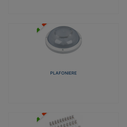
PLAFONIERE
Realizzate in tecnopolimero isolante e non
propagante la fiamma glow-wire 850°. Elevata
resistenza agli urti: IK07-IK 08.
PLAFONIERE
Visualizza