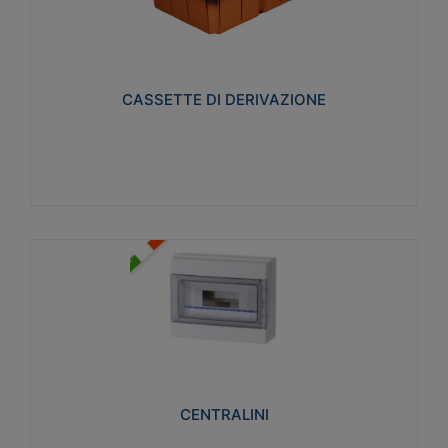
CASSETTE DI DERIVAZIONE
Realizzate in tecnopolimero isolante e non
propagante la fiamma glow-wire 650° per cassette
utilizzo da parete in muratura e per pareti in
cartongesso
CASSETTE DI DERIVAZIONE
Visualizza
CENTRALINI
Realizzati in tecnopolimero isolante e non
propagante la fiamma glow-wire 650° e alta
resistenza al calore termocompressione con bilia
75°C.
CENTRALINI