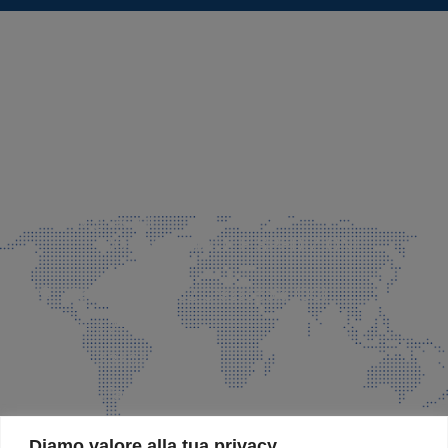
SEDE LEGALE E PRODUZIONE
Via Azzano S. Paolo, 21 Grassobbio (BG)
035 525015
035 335037
info@faeg.it
COMMERCIALE E SPEDIZIONI
Via Padre Elzi, 32 Grassobbio (BG)
035 525015
035 335037
info@faeg.it
SITE MAP
Diamo valore alla tua privacy