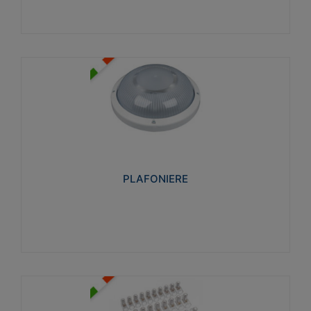
PLAFONIERE
Realizzate in tecnopolimero isolante e non
propagante la fiamma glow-wire 850°. Elevata
resistenza agli urti: IK07-IK 08.
PLAFONIERE
Visualizza