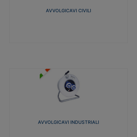
collegata al cavo con spinotti protetti
AVVOLGICAVI CIVILI
Visualizza
AVVOLGICAVI INDUSTRIALI
Cavo H07RN-F Norme CEI-64-8. Prese/spine volanti
industriali secondo le norme CEI EN 60309-1.
Utilizzo: varie tipologie, anche gravose,
collegamento mobile.
AVVOLGICAVI INDUSTRIALI
Visualizza