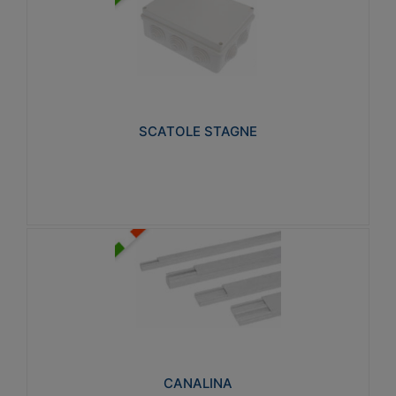
SCATOLE STAGNE
Realizzate in tecnopolimero isolante e non
propagante la fiamma glow-wire 650° e alta
resistenza al calore termocompressione con bilia
75°C.
SCATOLE STAGNE
Visualizza
CANALINA
Realizzate in tecnopolimero isolante a base di PVC
rigido autoestinguente V0-UL 94. Resistente alla
fiamma: Glow-wire 650°C.
CANALINA