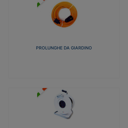
PROLUNGHE DA GIARDINO
Realizzate in tecnopolimero isolante flessibile e
estensibile non propagante la fiamma slow-wire
750°C. Grado di protezione: IP20
PROLUNGHE DA GIARDINO
Visualizza
AVVOLGICAVI CIVILI
Avvolgicavi domestici realizzati in ABS antiurto. Cavo
a marchio H05VV-F doppio isolamento. Spina