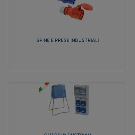
SPINE E PRESE INDUSTRIALI
Realizzate in termoplastico isolante e non
propagante la fiamma (Glow wire 650°C e parti
attive 850°C). Resistente agli agenti chimici con
particolari in acciaio inox.
SPINE E PRESE INDUSTRIALI
Visualizza
QUADRI INDUSTRIALI
Realizzati in tecnopolimero isolante e non
propagante la fiamma Glow-wire 650°. Elevata
resistenza agli urti: IK08. Colore: grigio RAL 7035.