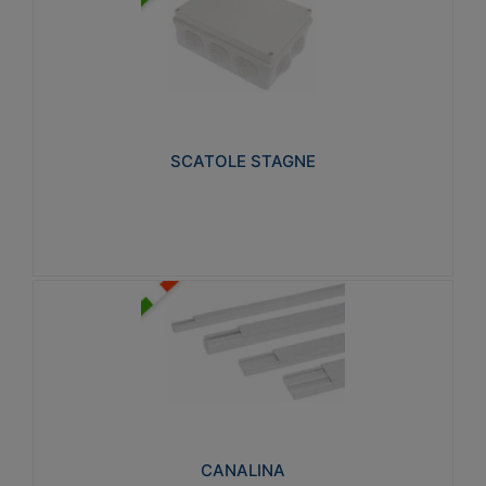
SCATOLE STAGNE
Realizzate in tecnopolimero isolante e non
propagante la fiamma glow-wire 650° e alta
resistenza al calore termocompressione con bilia
75°C.
SCATOLE STAGNE
Visualizza
CANALINA
Realizzate in tecnopolimero isolante a base di PVC
rigido autoestinguente V0-UL 94. Resistente alla
fiamma: Glow-wire 650°C.
CANALINA