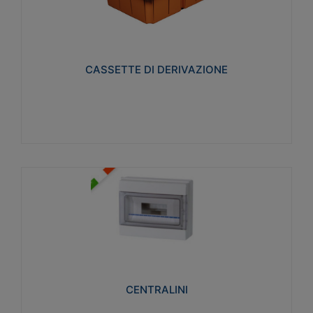
CASSETTE DI DERIVAZIONE
Realizzate in tecnopolimero isolante e non
propagante la fiamma glow-wire 650° per cassette
utilizzo da parete in muratura e per pareti in
cartongesso
CASSETTE DI DERIVAZIONE
Visualizza
CENTRALINI
Realizzati in tecnopolimero isolante e non
propagante la fiamma glow-wire 650° e alta
resistenza al calore termocompressione con bilia
75°C.
CENTRALINI