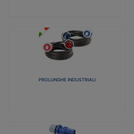
PROLUNGHE INDUSTRIALI
Realizzate in termoplastico glow wire test 750°C.
Costruite secondo le seguenti norme di riferimento
CEI 23-50. Grado di protezione: IP20D.
PROLUNGHE INDUSTRIALI
Visualizza