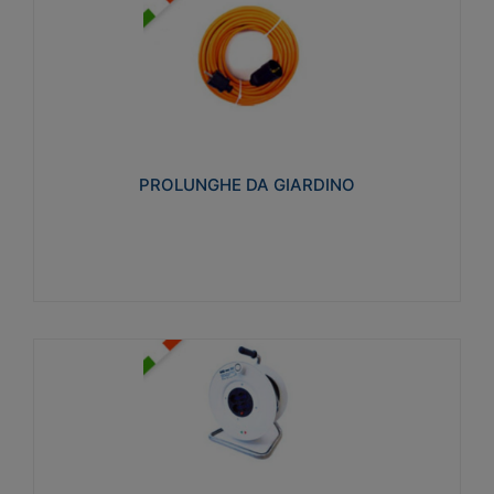
PROLUNGHE DA GIARDINO
Realizzate in tecnopolimero isolante flessibile e
estensibile non propagante la fiamma slow-wire
750°C. Grado di protezione: IP20
PROLUNGHE DA GIARDINO
Visualizza
AVVOLGICAVI CIVILI
Avvolgicavi domestici realizzati in ABS antiurto. Cavo
a marchio H05VV-F doppio isolamento. Spina