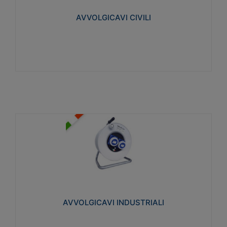
collegata al cavo con spinotti protetti
AVVOLGICAVI CIVILI
Visualizza
AVVOLGICAVI INDUSTRIALI
Cavo H07RN-F Norme CEI-64-8. Prese/spine volanti
industriali secondo le norme CEI EN 60309-1.
Utilizzo: varie tipologie, anche gravose,
collegamento mobile.
AVVOLGICAVI INDUSTRIALI
Visualizza