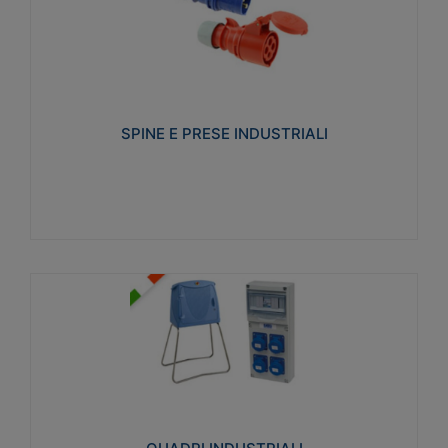
SPINE E PRESE INDUSTRIALI
Realizzate in termoplastico isolante e non
propagante la fiamma (Glow wire 650°C e parti
attive 850°C). Resistente agli agenti chimici con
particolari in acciaio inox.
SPINE E PRESE INDUSTRIALI
Visualizza
QUADRI INDUSTRIALI
Realizzati in tecnopolimero isolante e non
propagante la fiamma Glow-wire 650°. Elevata
resistenza agli urti: IK08. Colore: grigio RAL 7035.