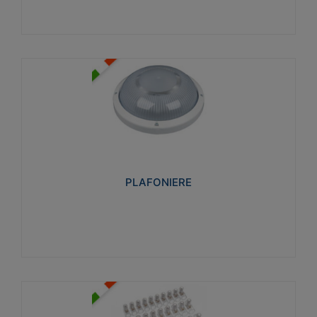
PLAFONIERE
Realizzate in tecnopolimero isolante e non
propagante la fiamma glow-wire 850°. Elevata
resistenza agli urti: IK07-IK 08.
PLAFONIERE
Visualizza