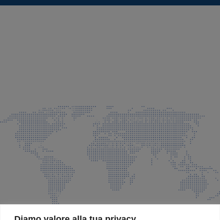
SEDE LEGALE E PRODUZIONE
Via Azzano S. Paolo, 21 Grassobbio (BG)
035 525015
035 335037
info@faeg.it
COMMERCIALE E SPEDIZIONI
Via Padre Elzi, 32 Grassobbio (BG)
035 525015
035 335037
info@faeg.it
SITE MAP
Diamo valore alla tua privacy