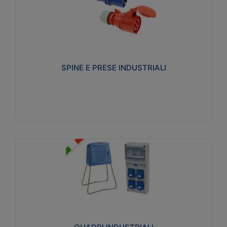
SPINE E PRESE INDUSTRIALI
Realizzate in termoplastico isolante e non
propagante la fiamma (Glow wire 650°C e parti
attive 850°C). Resistente agli agenti chimici con
particolari in acciaio inox.
SPINE E PRESE INDUSTRIALI
Visualizza
QUADRI INDUSTRIALI
Realizzati in tecnopolimero isolante e non
propagante la fiamma Glow-wire 650°. Elevata
resistenza agli urti: IK08. Colore: grigio RAL 7035.