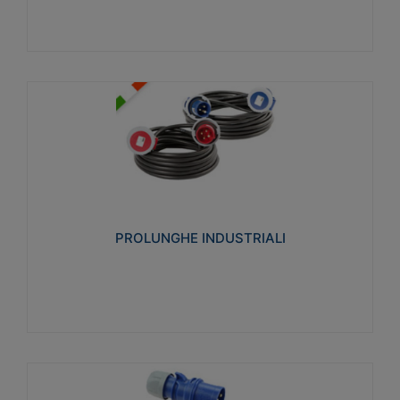
PROLUNGHE INDUSTRIALI
Realizzate in termoplastico glow wire test 750°C.
Costruite secondo le seguenti norme di riferimento
CEI 23-50. Grado di protezione: IP20D.
PROLUNGHE INDUSTRIALI
Visualizza