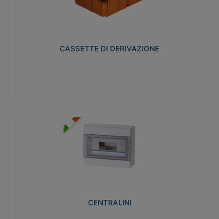
CASSETTE DI DERIVAZIONE
Realizzate in tecnopolimero isolante e non
propagante la fiamma glow-wire 650° per cassette
utilizzo da parete in muratura e per pareti in
cartongesso
CASSETTE DI DERIVAZIONE
Visualizza
CENTRALINI
Realizzati in tecnopolimero isolante e non
propagante la fiamma glow-wire 650° e alta
resistenza al calore termocompressione con bilia
75°C.
CENTRALINI