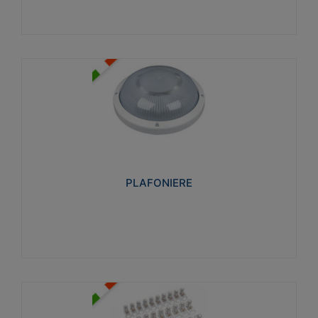
PLAFONIERE
Realizzate in tecnopolimero isolante e non
propagante la fiamma glow-wire 850°. Elevata
resistenza agli urti: IK07-IK 08.
PLAFONIERE
Visualizza