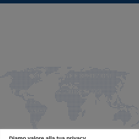
SEDE LEGALE E PRODUZIONE
Via Azzano S. Paolo, 21 Grassobbio (BG)
035 525015
035 335037
info@faeg.it
COMMERCIALE E SPEDIZIONI
Via Padre Elzi, 32 Grassobbio (BG)
035 525015
035 335037
info@faeg.it
SITE MAP
Diamo valore alla tua privacy