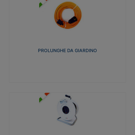
PROLUNGHE DA GIARDINO
Realizzate in tecnopolimero isolante flessibile e
estensibile non propagante la fiamma slow-wire
750°C. Grado di protezione: IP20
PROLUNGHE DA GIARDINO
Visualizza
AVVOLGICAVI CIVILI
Avvolgicavi domestici realizzati in ABS antiurto. Cavo
a marchio H05VV-F doppio isolamento. Spina