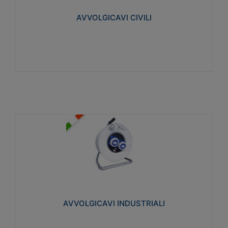
collegata al cavo con spinotti protetti
AVVOLGICAVI CIVILI
Visualizza
AVVOLGICAVI INDUSTRIALI
Cavo H07RN-F Norme CEI-64-8. Prese/spine volanti
industriali secondo le norme CEI EN 60309-1.
Utilizzo: varie tipologie, anche gravose,
collegamento mobile.
AVVOLGICAVI INDUSTRIALI
Visualizza