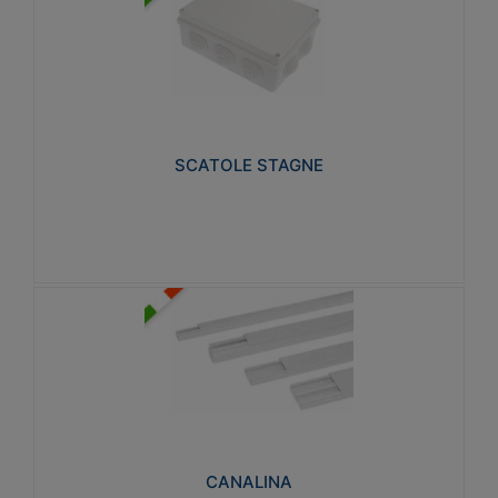
SCATOLE STAGNE
Realizzate in tecnopolimero isolante e non
propagante la fiamma glow-wire 650° e alta
resistenza al calore termocompressione con bilia
75°C.
SCATOLE STAGNE
Visualizza
CANALINA
Realizzate in tecnopolimero isolante a base di PVC
rigido autoestinguente V0-UL 94. Resistente alla
fiamma: Glow-wire 650°C.
CANALINA