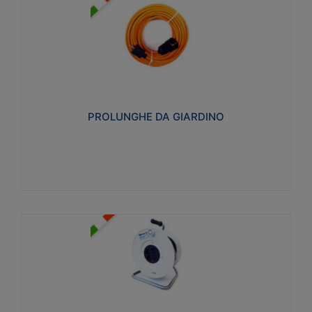
PROLUNGHE DA GIARDINO
Realizzate in tecnopolimero isolante flessibile e
estensibile non propagante la fiamma slow-wire
750°C. Grado di protezione: IP20
PROLUNGHE DA GIARDINO
Visualizza
AVVOLGICAVI CIVILI
Avvolgicavi domestici realizzati in ABS antiurto. Cavo
a marchio H05VV-F doppio isolamento. Spina