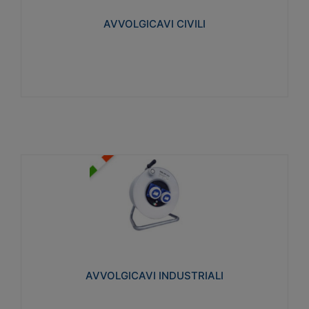
collegata al cavo con spinotti protetti
AVVOLGICAVI CIVILI
Visualizza
AVVOLGICAVI INDUSTRIALI
Cavo H07RN-F Norme CEI-64-8. Prese/spine volanti
industriali secondo le norme CEI EN 60309-1.
Utilizzo: varie tipologie, anche gravose,
collegamento mobile.
AVVOLGICAVI INDUSTRIALI
Visualizza