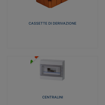
CASSETTE DI DERIVAZIONE
Realizzate in tecnopolimero isolante e non
propagante la fiamma glow-wire 650° per cassette
utilizzo da parete in muratura e per pareti in
cartongesso
CASSETTE DI DERIVAZIONE
Visualizza
CENTRALINI
Realizzati in tecnopolimero isolante e non
propagante la fiamma glow-wire 650° e alta
resistenza al calore termocompressione con bilia
75°C.
CENTRALINI