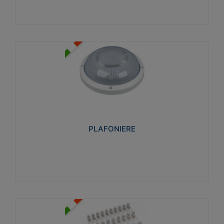
PLAFONIERE
Realizzate in tecnopolimero isolante e non
propagante la fiamma glow-wire 850°. Elevata
resistenza agli urti: IK07-IK 08.
PLAFONIERE
Visualizza