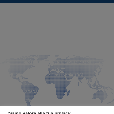
SEDE LEGALE E PRODUZIONE
Via Azzano S. Paolo, 21 Grassobbio (BG)
035 525015
035 335037
info@faeg.it
COMMERCIALE E SPEDIZIONI
Via Padre Elzi, 32 Grassobbio (BG)
035 525015
035 335037
info@faeg.it
SITE MAP
Diamo valore alla tua privacy