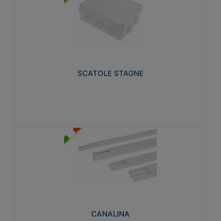
SCATOLE STAGNE
Realizzate in tecnopolimero isolante e non
propagante la fiamma glow-wire 650° e alta
resistenza al calore termocompressione con bilia
75°C.
SCATOLE STAGNE
Visualizza
CANALINA
Realizzate in tecnopolimero isolante a base di PVC
rigido autoestinguente V0-UL 94. Resistente alla
fiamma: Glow-wire 650°C.
CANALINA