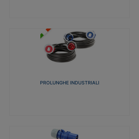
PROLUNGHE INDUSTRIALI
Realizzate in termoplastico glow wire test 750°C.
Costruite secondo le seguenti norme di riferimento
CEI 23-50. Grado di protezione: IP20D.
PROLUNGHE INDUSTRIALI
Visualizza