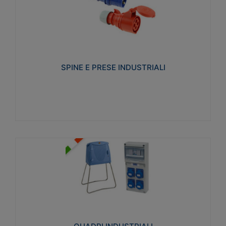
SPINE E PRESE INDUSTRIALI
Realizzate in termoplastico isolante e non
propagante la fiamma (Glow wire 650°C e parti
attive 850°C). Resistente agli agenti chimici con
particolari in acciaio inox.
SPINE E PRESE INDUSTRIALI
Visualizza
QUADRI INDUSTRIALI
Realizzati in tecnopolimero isolante e non
propagante la fiamma Glow-wire 650°. Elevata
resistenza agli urti: IK08. Colore: grigio RAL 7035.