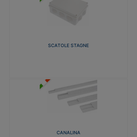
SCATOLE STAGNE
Realizzate in tecnopolimero isolante e non
propagante la fiamma glow-wire 650° e alta
resistenza al calore termocompressione con bilia
75°C.
SCATOLE STAGNE
Visualizza
CANALINA
Realizzate in tecnopolimero isolante a base di PVC
rigido autoestinguente V0-UL 94. Resistente alla
fiamma: Glow-wire 650°C.
CANALINA