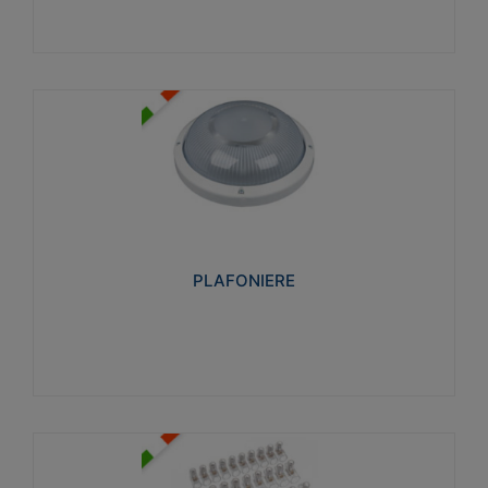
PLAFONIERE
Realizzate in tecnopolimero isolante e non
propagante la fiamma glow-wire 850°. Elevata
resistenza agli urti: IK07-IK 08.
PLAFONIERE
Visualizza