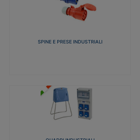
SPINE E PRESE INDUSTRIALI
Realizzate in termoplastico isolante e non
propagante la fiamma (Glow wire 650°C e parti
attive 850°C). Resistente agli agenti chimici con
particolari in acciaio inox.
SPINE E PRESE INDUSTRIALI
Visualizza
QUADRI INDUSTRIALI
Realizzati in tecnopolimero isolante e non
propagante la fiamma Glow-wire 650°. Elevata
resistenza agli urti: IK08. Colore: grigio RAL 7035.