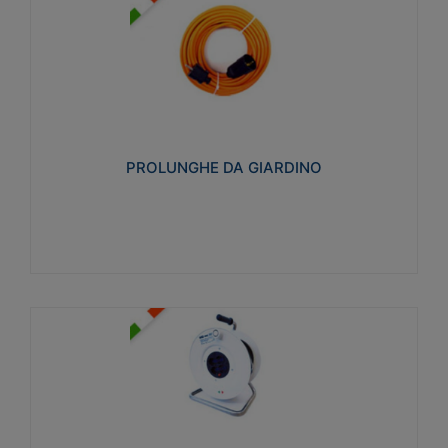
PROLUNGHE DA GIARDINO
Realizzate in tecnopolimero isolante flessibile e
estensibile non propagante la fiamma slow-wire
750°C. Grado di protezione: IP20
PROLUNGHE DA GIARDINO
Visualizza
AVVOLGICAVI CIVILI
Avvolgicavi domestici realizzati in ABS antiurto. Cavo
a marchio H05VV-F doppio isolamento. Spina