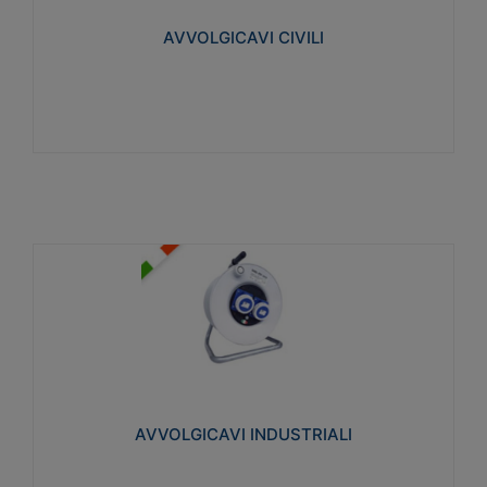
collegata al cavo con spinotti protetti
AVVOLGICAVI CIVILI
Visualizza
AVVOLGICAVI INDUSTRIALI
Cavo H07RN-F Norme CEI-64-8. Prese/spine volanti
industriali secondo le norme CEI EN 60309-1.
Utilizzo: varie tipologie, anche gravose,
collegamento mobile.
AVVOLGICAVI INDUSTRIALI
Visualizza