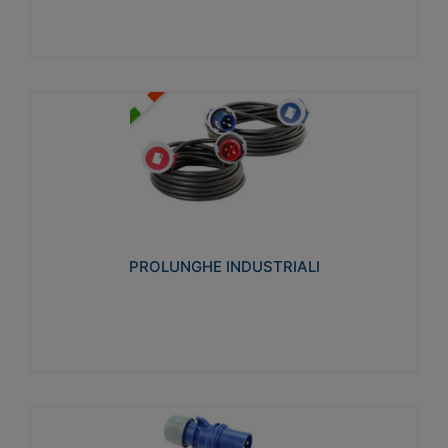
PROLUNGHE INDUSTRIALI
Realizzate in termoplastico glow wire test 750°C.
Costruite secondo le seguenti norme di riferimento
CEI 23-50. Grado di protezione: IP20D.
PROLUNGHE INDUSTRIALI
Visualizza