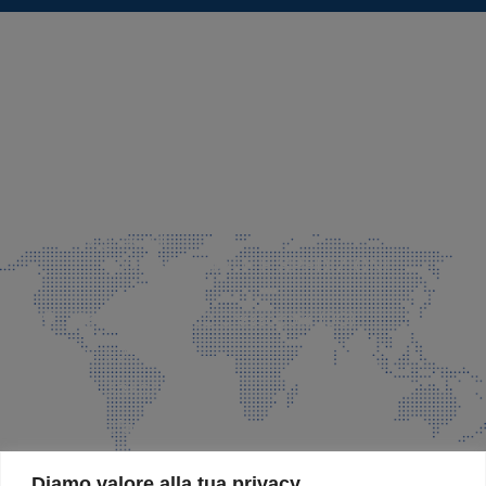
SEDE LEGALE E PRODUZIONE
Via Azzano S. Paolo, 21 Grassobbio (BG)
035 525015
035 335037
info@faeg.it
COMMERCIALE E SPEDIZIONI
Via Padre Elzi, 32 Grassobbio (BG)
035 525015
035 335037
info@faeg.it
SITE MAP
Diamo valore alla tua privacy