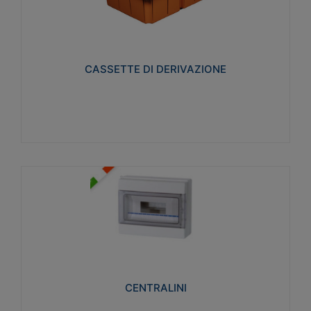
CASSETTE DI DERIVAZIONE
Realizzate in tecnopolimero isolante e non
propagante la fiamma glow-wire 650° per cassette
utilizzo da parete in muratura e per pareti in
cartongesso
CASSETTE DI DERIVAZIONE
Visualizza
CENTRALINI
Realizzati in tecnopolimero isolante e non
propagante la fiamma glow-wire 650° e alta
resistenza al calore termocompressione con bilia
75°C.
CENTRALINI