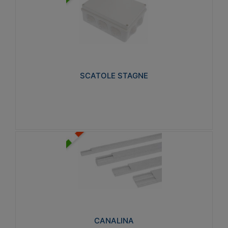
SCATOLE STAGNE
Realizzate in tecnopolimero isolante e non
propagante la fiamma glow-wire 650° e alta
resistenza al calore termocompressione con bilia
75°C.
SCATOLE STAGNE
Visualizza
CANALINA
Realizzate in tecnopolimero isolante a base di PVC
rigido autoestinguente V0-UL 94. Resistente alla
fiamma: Glow-wire 650°C.
CANALINA