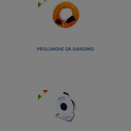
PROLUNGHE DA GIARDINO
Realizzate in tecnopolimero isolante flessibile e
estensibile non propagante la fiamma slow-wire
750°C. Grado di protezione: IP20
PROLUNGHE DA GIARDINO
Visualizza
AVVOLGICAVI CIVILI
Avvolgicavi domestici realizzati in ABS antiurto. Cavo
a marchio H05VV-F doppio isolamento. Spina