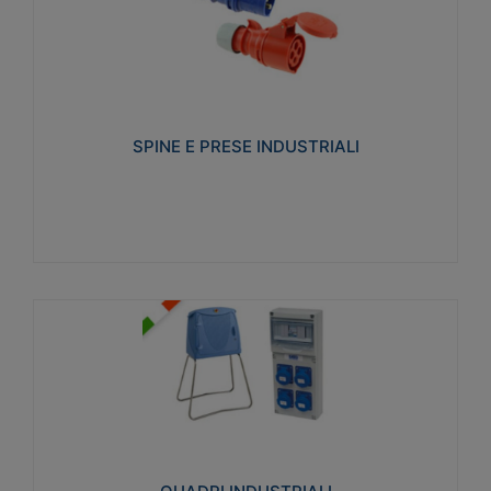
SPINE E PRESE INDUSTRIALI
Realizzate in termoplastico isolante e non
propagante la fiamma (Glow wire 650°C e parti
attive 850°C). Resistente agli agenti chimici con
particolari in acciaio inox.
SPINE E PRESE INDUSTRIALI
Visualizza
QUADRI INDUSTRIALI
Realizzati in tecnopolimero isolante e non
propagante la fiamma Glow-wire 650°. Elevata
resistenza agli urti: IK08. Colore: grigio RAL 7035.