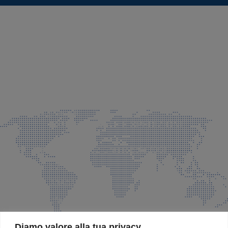
SEDE LEGALE E PRODUZIONE
Via Azzano S. Paolo, 21 Grassobbio (BG)
035 525015
035 335037
info@faeg.it
COMMERCIALE E SPEDIZIONI
Via Padre Elzi, 32 Grassobbio (BG)
035 525015
035 335037
info@faeg.it
SITE MAP
Diamo valore alla tua privacy