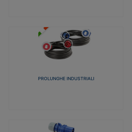
PROLUNGHE INDUSTRIALI
Realizzate in termoplastico glow wire test 750°C.
Costruite secondo le seguenti norme di riferimento
CEI 23-50. Grado di protezione: IP20D.
PROLUNGHE INDUSTRIALI
Visualizza