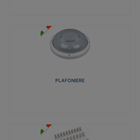
PLAFONIERE
Realizzate in tecnopolimero isolante e non
propagante la fiamma glow-wire 850°. Elevata
resistenza agli urti: IK07-IK 08.
PLAFONIERE
Visualizza