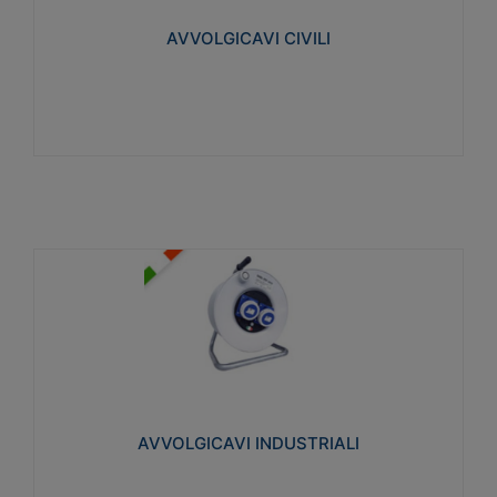
collegata al cavo con spinotti protetti
AVVOLGICAVI CIVILI
Visualizza
AVVOLGICAVI INDUSTRIALI
Cavo H07RN-F Norme CEI-64-8. Prese/spine volanti
industriali secondo le norme CEI EN 60309-1.
Utilizzo: varie tipologie, anche gravose,
collegamento mobile.
AVVOLGICAVI INDUSTRIALI
Visualizza