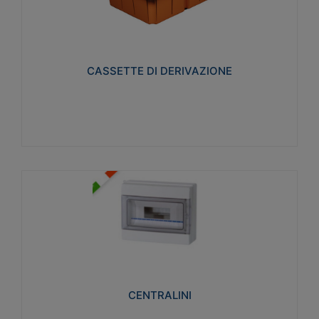
CASSETTE DI DERIVAZIONE
Realizzate in tecnopolimero isolante e non
propagante la fiamma glow-wire 650° per cassette
utilizzo da parete in muratura e per pareti in
cartongesso
CASSETTE DI DERIVAZIONE
Visualizza
CENTRALINI
Realizzati in tecnopolimero isolante e non
propagante la fiamma glow-wire 650° e alta
resistenza al calore termocompressione con bilia
75°C.
CENTRALINI