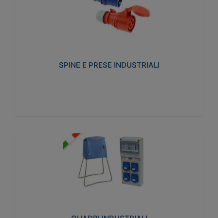
SPINE E PRESE INDUSTRIALI
Realizzate in termoplastico isolante e non
propagante la fiamma (Glow wire 650°C e parti
attive 850°C). Resistente agli agenti chimici con
particolari in acciaio inox.
SPINE E PRESE INDUSTRIALI
Visualizza
QUADRI INDUSTRIALI
Realizzati in tecnopolimero isolante e non
propagante la fiamma Glow-wire 650°. Elevata
resistenza agli urti: IK08. Colore: grigio RAL 7035.