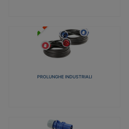
PROLUNGHE INDUSTRIALI
Realizzate in termoplastico glow wire test 750°C.
Costruite secondo le seguenti norme di riferimento
CEI 23-50. Grado di protezione: IP20D.
PROLUNGHE INDUSTRIALI
Visualizza