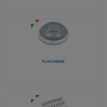
PLAFONIERE
Realizzate in tecnopolimero isolante e non
propagante la fiamma glow-wire 850°. Elevata
resistenza agli urti: IK07-IK 08.
PLAFONIERE
Visualizza