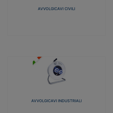
collegata al cavo con spinotti protetti
AVVOLGICAVI CIVILI
Visualizza
AVVOLGICAVI INDUSTRIALI
Cavo H07RN-F Norme CEI-64-8. Prese/spine volanti
industriali secondo le norme CEI EN 60309-1.
Utilizzo: varie tipologie, anche gravose,
collegamento mobile.
AVVOLGICAVI INDUSTRIALI
Visualizza