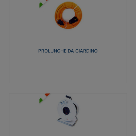
PROLUNGHE DA GIARDINO
Realizzate in tecnopolimero isolante flessibile e
estensibile non propagante la fiamma slow-wire
750°C. Grado di protezione: IP20
PROLUNGHE DA GIARDINO
Visualizza
AVVOLGICAVI CIVILI
Avvolgicavi domestici realizzati in ABS antiurto. Cavo
a marchio H05VV-F doppio isolamento. Spina