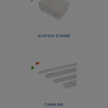
SCATOLE STAGNE
Realizzate in tecnopolimero isolante e non
propagante la fiamma glow-wire 650° e alta
resistenza al calore termocompressione con bilia
75°C.
SCATOLE STAGNE
Visualizza
CANALINA
Realizzate in tecnopolimero isolante a base di PVC
rigido autoestinguente V0-UL 94. Resistente alla
fiamma: Glow-wire 650°C.
CANALINA