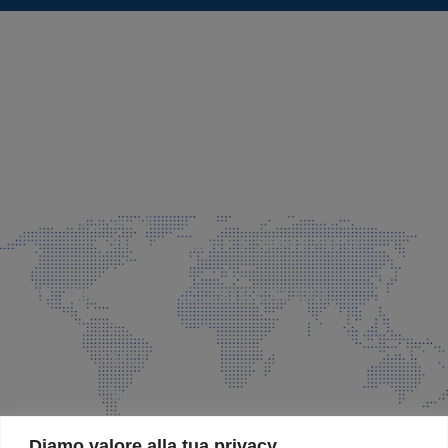
SEDE LEGALE E PRODUZIONE
Via Azzano S. Paolo, 21 Grassobbio (BG)
035 525015
035 335037
info@faeg.it
COMMERCIALE E SPEDIZIONI
Via Padre Elzi, 32 Grassobbio (BG)
035 525015
035 335037
info@faeg.it
SITE MAP
Diamo valore alla tua privacy