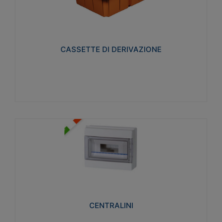
CASSETTE DI DERIVAZIONE
Realizzate in tecnopolimero isolante e non
propagante la fiamma glow-wire 650° per cassette
utilizzo da parete in muratura e per pareti in
cartongesso
CASSETTE DI DERIVAZIONE
Visualizza
CENTRALINI
Realizzati in tecnopolimero isolante e non
propagante la fiamma glow-wire 650° e alta
resistenza al calore termocompressione con bilia
75°C.
CENTRALINI