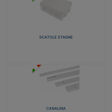
SCATOLE STAGNE
Realizzate in tecnopolimero isolante e non
propagante la fiamma glow-wire 650° e alta
resistenza al calore termocompressione con bilia
75°C.
SCATOLE STAGNE
Visualizza
CANALINA
Realizzate in tecnopolimero isolante a base di PVC
rigido autoestinguente V0-UL 94. Resistente alla
fiamma: Glow-wire 650°C.
CANALINA