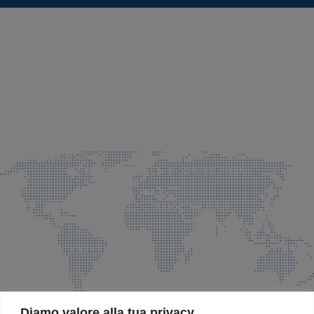
SEDE LEGALE E PRODUZIONE
Via Azzano S. Paolo, 21 Grassobbio (BG)
035 525015
035 335037
info@faeg.it
COMMERCIALE E SPEDIZIONI
Via Padre Elzi, 32 Grassobbio (BG)
035 525015
035 335037
info@faeg.it
SITE MAP
Diamo valore alla tua privacy