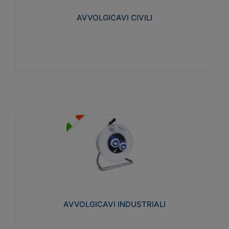
collegata al cavo con spinotti protetti
AVVOLGICAVI CIVILI
Visualizza
AVVOLGICAVI INDUSTRIALI
Cavo H07RN-F Norme CEI-64-8. Prese/spine volanti
industriali secondo le norme CEI EN 60309-1.
Utilizzo: varie tipologie, anche gravose,
collegamento mobile.
AVVOLGICAVI INDUSTRIALI
Visualizza