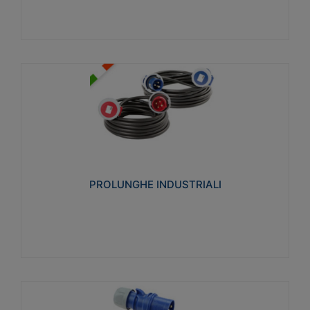
PROLUNGHE INDUSTRIALI
Realizzate in termoplastico glow wire test 750°C.
Costruite secondo le seguenti norme di riferimento
CEI 23-50. Grado di protezione: IP20D.
PROLUNGHE INDUSTRIALI
Visualizza