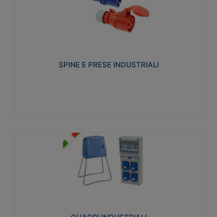
SPINE E PRESE INDUSTRIALI
Realizzate in termoplastico isolante e non
propagante la fiamma (Glow wire 650°C e parti
attive 850°C). Resistente agli agenti chimici con
particolari in acciaio inox.
SPINE E PRESE INDUSTRIALI
Visualizza
QUADRI INDUSTRIALI
Realizzati in tecnopolimero isolante e non
propagante la fiamma Glow-wire 650°. Elevata
resistenza agli urti: IK08. Colore: grigio RAL 7035.