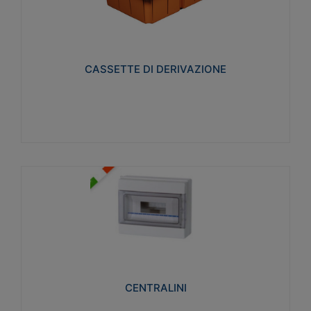
CASSETTE DI DERIVAZIONE
Realizzate in tecnopolimero isolante e non
propagante la fiamma glow-wire 650° per cassette
utilizzo da parete in muratura e per pareti in
cartongesso
CASSETTE DI DERIVAZIONE
Visualizza
CENTRALINI
Realizzati in tecnopolimero isolante e non
propagante la fiamma glow-wire 650° e alta
resistenza al calore termocompressione con bilia
75°C.
CENTRALINI