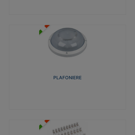
PLAFONIERE
Realizzate in tecnopolimero isolante e non
propagante la fiamma glow-wire 850°. Elevata
resistenza agli urti: IK07-IK 08.
PLAFONIERE
Visualizza