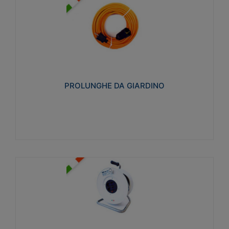
PROLUNGHE DA GIARDINO
Realizzate in tecnopolimero isolante flessibile e
estensibile non propagante la fiamma slow-wire
750°C. Grado di protezione: IP20
PROLUNGHE DA GIARDINO
Visualizza
AVVOLGICAVI CIVILI
Avvolgicavi domestici realizzati in ABS antiurto. Cavo
a marchio H05VV-F doppio isolamento. Spina