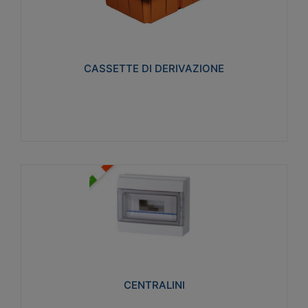
CASSETTE DI DERIVAZIONE
Realizzate in tecnopolimero isolante e non
propagante la fiamma glow-wire 650° per cassette
utilizzo da parete in muratura e per pareti in
cartongesso
CASSETTE DI DERIVAZIONE
Visualizza
CENTRALINI
Realizzati in tecnopolimero isolante e non
propagante la fiamma glow-wire 650° e alta
resistenza al calore termocompressione con bilia
75°C.
CENTRALINI