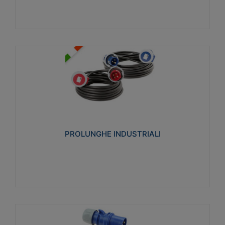
PROLUNGHE INDUSTRIALI
Realizzate in termoplastico glow wire test 750°C.
Costruite secondo le seguenti norme di riferimento
CEI 23-50. Grado di protezione: IP20D.
PROLUNGHE INDUSTRIALI
Visualizza