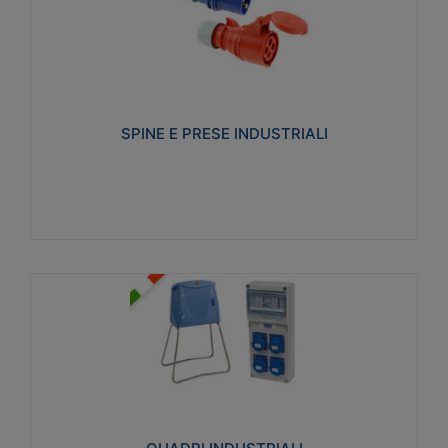
SPINE E PRESE INDUSTRIALI
Realizzate in termoplastico isolante e non
propagante la fiamma (Glow wire 650°C e parti
attive 850°C). Resistente agli agenti chimici con
particolari in acciaio inox.
SPINE E PRESE INDUSTRIALI
Visualizza
QUADRI INDUSTRIALI
Realizzati in tecnopolimero isolante e non
propagante la fiamma Glow-wire 650°. Elevata
resistenza agli urti: IK08. Colore: grigio RAL 7035.