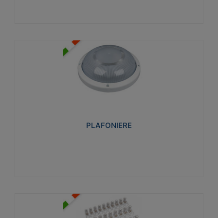
PLAFONIERE
Realizzate in tecnopolimero isolante e non
propagante la fiamma glow-wire 850°. Elevata
resistenza agli urti: IK07-IK 08.
PLAFONIERE
Visualizza