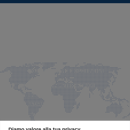
SEDE LEGALE E PRODUZIONE
Via Azzano S. Paolo, 21 Grassobbio (BG)
035 525015
035 335037
info@faeg.it
COMMERCIALE E SPEDIZIONI
Via Padre Elzi, 32 Grassobbio (BG)
035 525015
035 335037
info@faeg.it
SITE MAP
Diamo valore alla tua privacy