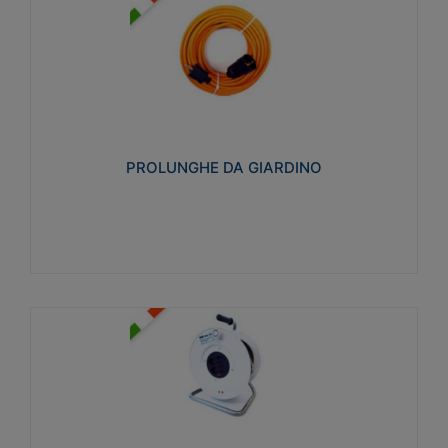
PROLUNGHE DA GIARDINO
Realizzate in tecnopolimero isolante flessibile e
estensibile non propagante la fiamma slow-wire
750°C. Grado di protezione: IP20
PROLUNGHE DA GIARDINO
Visualizza
AVVOLGICAVI CIVILI
Avvolgicavi domestici realizzati in ABS antiurto. Cavo
a marchio H05VV-F doppio isolamento. Spina