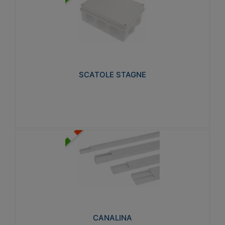
SCATOLE STAGNE
Realizzate in tecnopolimero isolante e non
propagante la fiamma glow-wire 650° e alta
resistenza al calore termocompressione con bilia
75°C.
SCATOLE STAGNE
Visualizza
CANALINA
Realizzate in tecnopolimero isolante a base di PVC
rigido autoestinguente V0-UL 94. Resistente alla
fiamma: Glow-wire 650°C.
CANALINA