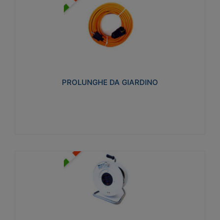
PROLUNGHE DA GIARDINO
Realizzate in tecnopolimero isolante flessibile e
estensibile non propagante la fiamma slow-wire
750°C. Grado di protezione: IP20
PROLUNGHE DA GIARDINO
Visualizza
AVVOLGICAVI CIVILI
Avvolgicavi domestici realizzati in ABS antiurto. Cavo
a marchio H05VV-F doppio isolamento. Spina