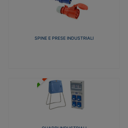
SPINE E PRESE INDUSTRIALI
Realizzate in termoplastico isolante e non
propagante la fiamma (Glow wire 650°C e parti
attive 850°C). Resistente agli agenti chimici con
particolari in acciaio inox.
SPINE E PRESE INDUSTRIALI
Visualizza
QUADRI INDUSTRIALI
Realizzati in tecnopolimero isolante e non
propagante la fiamma Glow-wire 650°. Elevata
resistenza agli urti: IK08. Colore: grigio RAL 7035.