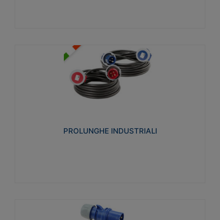
PROLUNGHE INDUSTRIALI
Realizzate in termoplastico glow wire test 750°C.
Costruite secondo le seguenti norme di riferimento
CEI 23-50. Grado di protezione: IP20D.
PROLUNGHE INDUSTRIALI
Visualizza