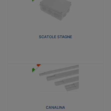
SCATOLE STAGNE
Realizzate in tecnopolimero isolante e non
propagante la fiamma glow-wire 650° e alta
resistenza al calore termocompressione con bilia
75°C.
SCATOLE STAGNE
Visualizza
CANALINA
Realizzate in tecnopolimero isolante a base di PVC
rigido autoestinguente V0-UL 94. Resistente alla
fiamma: Glow-wire 650°C.
CANALINA