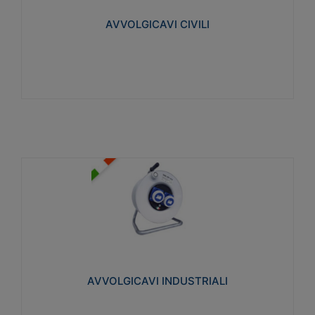
collegata al cavo con spinotti protetti
AVVOLGICAVI CIVILI
Visualizza
AVVOLGICAVI INDUSTRIALI
Cavo H07RN-F Norme CEI-64-8. Prese/spine volanti
industriali secondo le norme CEI EN 60309-1.
Utilizzo: varie tipologie, anche gravose,
collegamento mobile.
AVVOLGICAVI INDUSTRIALI
Visualizza