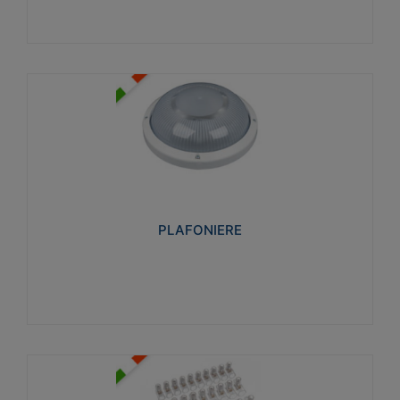
PLAFONIERE
Realizzate in tecnopolimero isolante e non
propagante la fiamma glow-wire 850°. Elevata
resistenza agli urti: IK07-IK 08.
PLAFONIERE
Visualizza