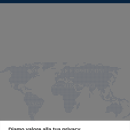
SEDE LEGALE E PRODUZIONE
Via Azzano S. Paolo, 21 Grassobbio (BG)
035 525015
035 335037
info@faeg.it
COMMERCIALE E SPEDIZIONI
Via Padre Elzi, 32 Grassobbio (BG)
035 525015
035 335037
info@faeg.it
SITE MAP
Diamo valore alla tua privacy