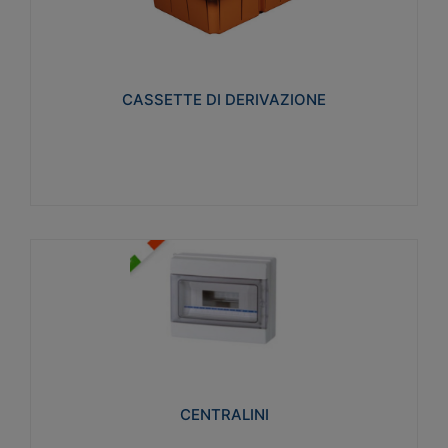
CASSETTE DI DERIVAZIONE
Realizzate in tecnopolimero isolante e non
propagante la fiamma glow-wire 650° per cassette
utilizzo da parete in muratura e per pareti in
cartongesso
CASSETTE DI DERIVAZIONE
Visualizza
CENTRALINI
Realizzati in tecnopolimero isolante e non
propagante la fiamma glow-wire 650° e alta
resistenza al calore termocompressione con bilia
75°C.
CENTRALINI