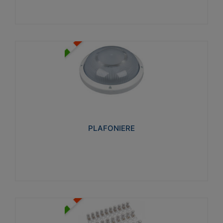
PLAFONIERE
Realizzate in tecnopolimero isolante e non
propagante la fiamma glow-wire 850°. Elevata
resistenza agli urti: IK07-IK 08.
PLAFONIERE
Visualizza