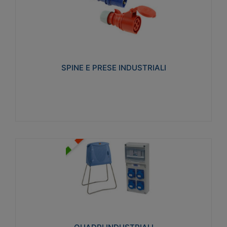
SPINE E PRESE INDUSTRIALI
Realizzate in termoplastico isolante e non
propagante la fiamma (Glow wire 650°C e parti
attive 850°C). Resistente agli agenti chimici con
particolari in acciaio inox.
SPINE E PRESE INDUSTRIALI
Visualizza
QUADRI INDUSTRIALI
Realizzati in tecnopolimero isolante e non
propagante la fiamma Glow-wire 650°. Elevata
resistenza agli urti: IK08. Colore: grigio RAL 7035.