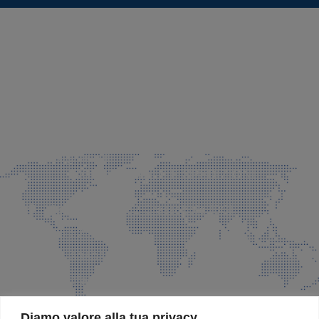
SEDE LEGALE E PRODUZIONE
Via Azzano S. Paolo, 21 Grassobbio (BG)
035 525015
035 335037
info@faeg.it
COMMERCIALE E SPEDIZIONI
Via Padre Elzi, 32 Grassobbio (BG)
035 525015
035 335037
info@faeg.it
SITE MAP
Diamo valore alla tua privacy