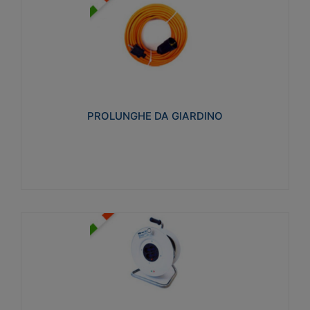
PROLUNGHE DA GIARDINO
Realizzate in tecnopolimero isolante flessibile e
estensibile non propagante la fiamma slow-wire
750°C. Grado di protezione: IP20
PROLUNGHE DA GIARDINO
Visualizza
AVVOLGICAVI CIVILI
Avvolgicavi domestici realizzati in ABS antiurto. Cavo
a marchio H05VV-F doppio isolamento. Spina