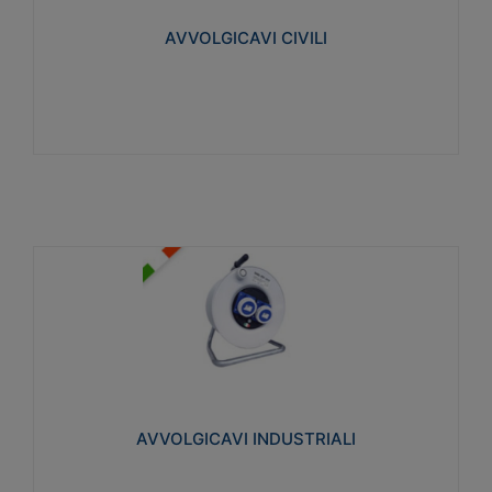
collegata al cavo con spinotti protetti
AVVOLGICAVI CIVILI
Visualizza
AVVOLGICAVI INDUSTRIALI
Cavo H07RN-F Norme CEI-64-8. Prese/spine volanti
industriali secondo le norme CEI EN 60309-1.
Utilizzo: varie tipologie, anche gravose,
collegamento mobile.
AVVOLGICAVI INDUSTRIALI
Visualizza