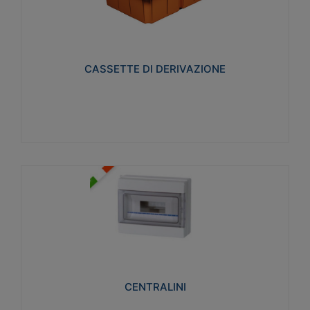
CASSETTE DI DERIVAZIONE
Realizzate in tecnopolimero isolante e non
propagante la fiamma glow-wire 650° per cassette
utilizzo da parete in muratura e per pareti in
cartongesso
CASSETTE DI DERIVAZIONE
Visualizza
CENTRALINI
Realizzati in tecnopolimero isolante e non
propagante la fiamma glow-wire 650° e alta
resistenza al calore termocompressione con bilia
75°C.
CENTRALINI