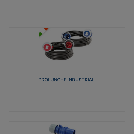
PROLUNGHE INDUSTRIALI
Realizzate in termoplastico glow wire test 750°C.
Costruite secondo le seguenti norme di riferimento
CEI 23-50. Grado di protezione: IP20D.
PROLUNGHE INDUSTRIALI
Visualizza