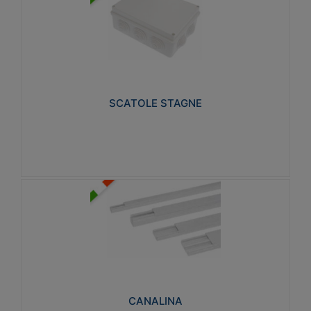
SCATOLE STAGNE
Realizzate in tecnopolimero isolante e non
propagante la fiamma glow-wire 650° e alta
resistenza al calore termocompressione con bilia
75°C.
SCATOLE STAGNE
Visualizza
CANALINA
Realizzate in tecnopolimero isolante a base di PVC
rigido autoestinguente V0-UL 94. Resistente alla
fiamma: Glow-wire 650°C.
CANALINA