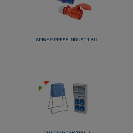
SPINE E PRESE INDUSTRIALI
Realizzate in termoplastico isolante e non
propagante la fiamma (Glow wire 650°C e parti
attive 850°C). Resistente agli agenti chimici con
particolari in acciaio inox.
SPINE E PRESE INDUSTRIALI
Visualizza
QUADRI INDUSTRIALI
Realizzati in tecnopolimero isolante e non
propagante la fiamma Glow-wire 650°. Elevata
resistenza agli urti: IK08. Colore: grigio RAL 7035.