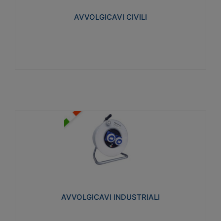
collegata al cavo con spinotti protetti
AVVOLGICAVI CIVILI
Visualizza
AVVOLGICAVI INDUSTRIALI
Cavo H07RN-F Norme CEI-64-8. Prese/spine volanti
industriali secondo le norme CEI EN 60309-1.
Utilizzo: varie tipologie, anche gravose,
collegamento mobile.
AVVOLGICAVI INDUSTRIALI
Visualizza