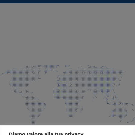
SEDE LEGALE E PRODUZIONE
Via Azzano S. Paolo, 21 Grassobbio (BG)
035 525015
035 335037
info@faeg.it
COMMERCIALE E SPEDIZIONI
Via Padre Elzi, 32 Grassobbio (BG)
035 525015
035 335037
info@faeg.it
SITE MAP
Diamo valore alla tua privacy