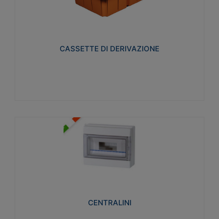
CASSETTE DI DERIVAZIONE
Realizzate in tecnopolimero isolante e non
propagante la fiamma glow-wire 650° per cassette
utilizzo da parete in muratura e per pareti in
cartongesso
CASSETTE DI DERIVAZIONE
Visualizza
CENTRALINI
Realizzati in tecnopolimero isolante e non
propagante la fiamma glow-wire 650° e alta
resistenza al calore termocompressione con bilia
75°C.
CENTRALINI