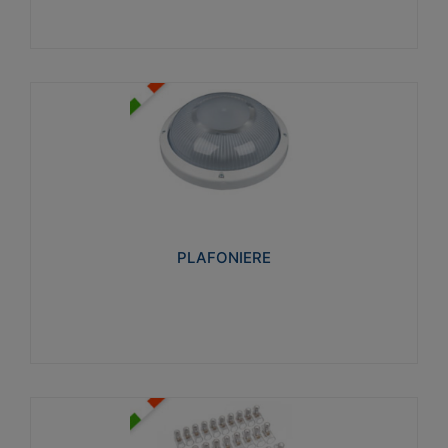
PLAFONIERE
Realizzate in tecnopolimero isolante e non
propagante la fiamma glow-wire 850°. Elevata
resistenza agli urti: IK07-IK 08.
PLAFONIERE
Visualizza