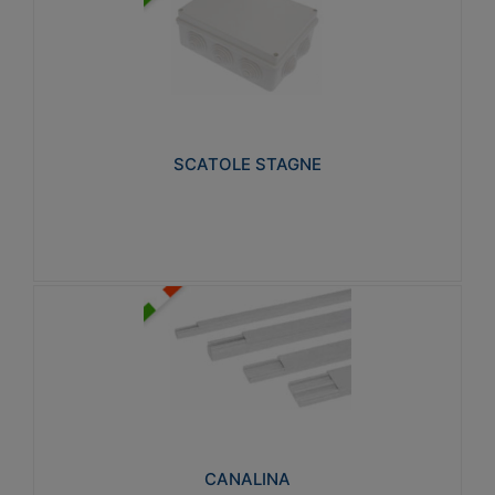
SCATOLE STAGNE
Realizzate in tecnopolimero isolante e non
propagante la fiamma glow-wire 650° e alta
resistenza al calore termocompressione con bilia
75°C.
SCATOLE STAGNE
Visualizza
CANALINA
Realizzate in tecnopolimero isolante a base di PVC
rigido autoestinguente V0-UL 94. Resistente alla
fiamma: Glow-wire 650°C.
CANALINA