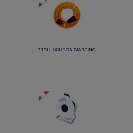
PROLUNGHE DA GIARDINO
Realizzate in tecnopolimero isolante flessibile e
estensibile non propagante la fiamma slow-wire
750°C. Grado di protezione: IP20
PROLUNGHE DA GIARDINO
Visualizza
AVVOLGICAVI CIVILI
Avvolgicavi domestici realizzati in ABS antiurto. Cavo
a marchio H05VV-F doppio isolamento. Spina