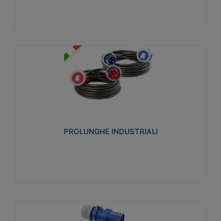
PROLUNGHE INDUSTRIALI
Realizzate in termoplastico glow wire test 750°C.
Costruite secondo le seguenti norme di riferimento
CEI 23-50. Grado di protezione: IP20D.
PROLUNGHE INDUSTRIALI
Visualizza