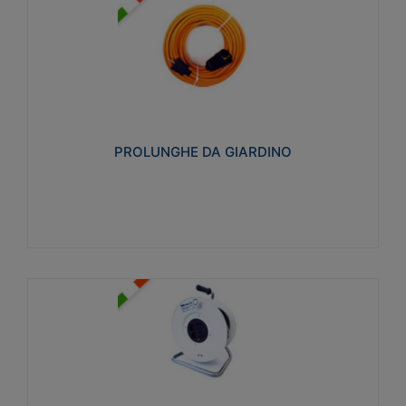
PROLUNGHE DA GIARDINO
Realizzate in tecnopolimero isolante flessibile e
estensibile non propagante la fiamma slow-wire
750°C. Grado di protezione: IP20
PROLUNGHE DA GIARDINO
Visualizza
AVVOLGICAVI CIVILI
Avvolgicavi domestici realizzati in ABS antiurto. Cavo
a marchio H05VV-F doppio isolamento. Spina