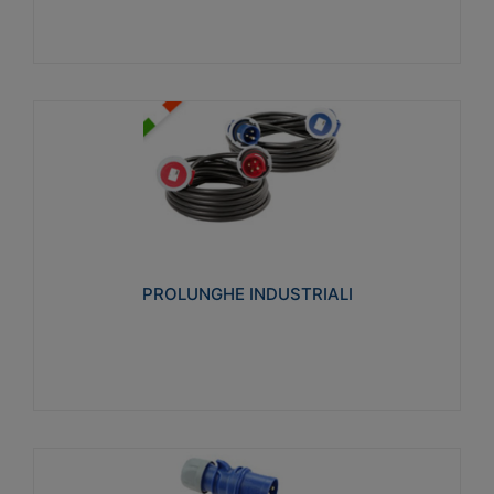
PROLUNGHE INDUSTRIALI
Realizzate in termoplastico glow wire test 750°C.
Costruite secondo le seguenti norme di riferimento
CEI 23-50. Grado di protezione: IP20D.
PROLUNGHE INDUSTRIALI
Visualizza