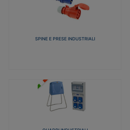
SPINE E PRESE INDUSTRIALI
Realizzate in termoplastico isolante e non
propagante la fiamma (Glow wire 650°C e parti
attive 850°C). Resistente agli agenti chimici con
particolari in acciaio inox.
SPINE E PRESE INDUSTRIALI
Visualizza
QUADRI INDUSTRIALI
Realizzati in tecnopolimero isolante e non
propagante la fiamma Glow-wire 650°. Elevata
resistenza agli urti: IK08. Colore: grigio RAL 7035.