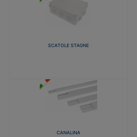
SCATOLE STAGNE
Realizzate in tecnopolimero isolante e non
propagante la fiamma glow-wire 650° e alta
resistenza al calore termocompressione con bilia
75°C.
SCATOLE STAGNE
Visualizza
CANALINA
Realizzate in tecnopolimero isolante a base di PVC
rigido autoestinguente V0-UL 94. Resistente alla
fiamma: Glow-wire 650°C.
CANALINA