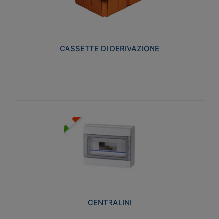
CASSETTE DI DERIVAZIONE
Realizzate in tecnopolimero isolante e non
propagante la fiamma glow-wire 650° per cassette
utilizzo da parete in muratura e per pareti in
cartongesso
CASSETTE DI DERIVAZIONE
Visualizza
CENTRALINI
Realizzati in tecnopolimero isolante e non
propagante la fiamma glow-wire 650° e alta
resistenza al calore termocompressione con bilia
75°C.
CENTRALINI