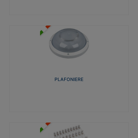
PLAFONIERE
Realizzate in tecnopolimero isolante e non
propagante la fiamma glow-wire 850°. Elevata
resistenza agli urti: IK07-IK 08.
PLAFONIERE
Visualizza