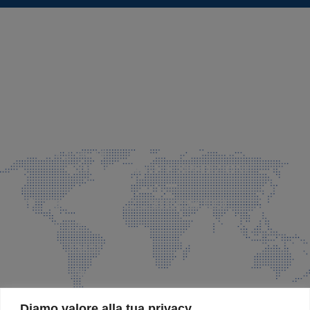
SEDE LEGALE E PRODUZIONE
Via Azzano S. Paolo, 21 Grassobbio (BG)
035 525015
035 335037
info@faeg.it
COMMERCIALE E SPEDIZIONI
Via Padre Elzi, 32 Grassobbio (BG)
035 525015
035 335037
info@faeg.it
SITE MAP
Diamo valore alla tua privacy