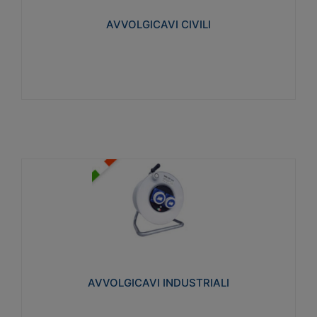
collegata al cavo con spinotti protetti
AVVOLGICAVI CIVILI
Visualizza
AVVOLGICAVI INDUSTRIALI
Cavo H07RN-F Norme CEI-64-8. Prese/spine volanti
industriali secondo le norme CEI EN 60309-1.
Utilizzo: varie tipologie, anche gravose,
collegamento mobile.
AVVOLGICAVI INDUSTRIALI
Visualizza