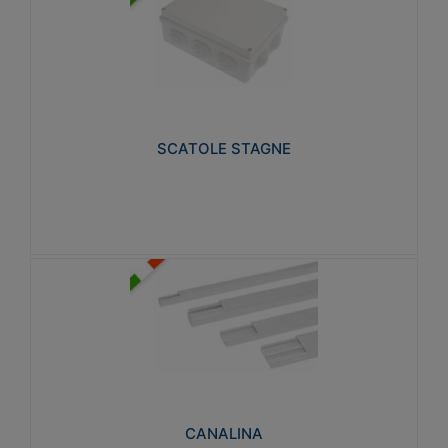
SCATOLE STAGNE
Realizzate in tecnopolimero isolante e non
propagante la fiamma glow-wire 650° e alta
resistenza al calore termocompressione con bilia
75°C.
SCATOLE STAGNE
Visualizza
CANALINA
Realizzate in tecnopolimero isolante a base di PVC
rigido autoestinguente V0-UL 94. Resistente alla
fiamma: Glow-wire 650°C.
CANALINA