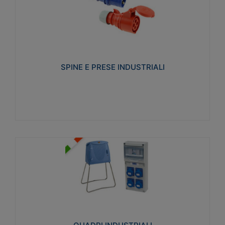
SPINE E PRESE INDUSTRIALI
Realizzate in termoplastico isolante e non
propagante la fiamma (Glow wire 650°C e parti
attive 850°C). Resistente agli agenti chimici con
particolari in acciaio inox.
SPINE E PRESE INDUSTRIALI
Visualizza
QUADRI INDUSTRIALI
Realizzati in tecnopolimero isolante e non
propagante la fiamma Glow-wire 650°. Elevata
resistenza agli urti: IK08. Colore: grigio RAL 7035.