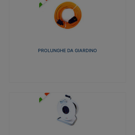
PROLUNGHE DA GIARDINO
Realizzate in tecnopolimero isolante flessibile e
estensibile non propagante la fiamma slow-wire
750°C. Grado di protezione: IP20
PROLUNGHE DA GIARDINO
Visualizza
AVVOLGICAVI CIVILI
Avvolgicavi domestici realizzati in ABS antiurto. Cavo
a marchio H05VV-F doppio isolamento. Spina