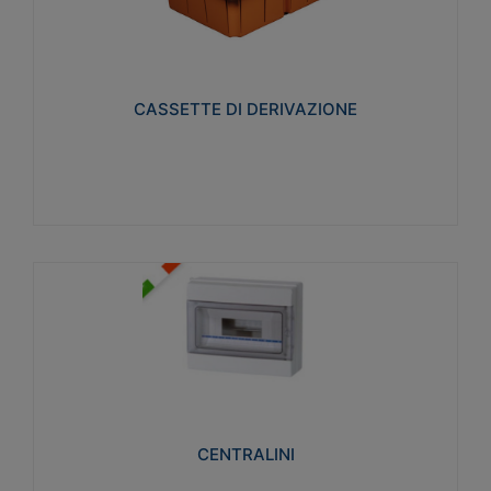
CASSETTE DI DERIVAZIONE
Realizzate in tecnopolimero isolante e non
propagante la fiamma glow-wire 650° per cassette
utilizzo da parete in muratura e per pareti in
cartongesso
CASSETTE DI DERIVAZIONE
Visualizza
CENTRALINI
Realizzati in tecnopolimero isolante e non
propagante la fiamma glow-wire 650° e alta
resistenza al calore termocompressione con bilia
75°C.
CENTRALINI