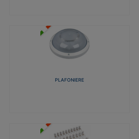
PLAFONIERE
Realizzate in tecnopolimero isolante e non
propagante la fiamma glow-wire 850°. Elevata
resistenza agli urti: IK07-IK 08.
PLAFONIERE
Visualizza