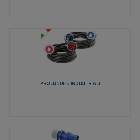
PROLUNGHE INDUSTRIALI
Realizzate in termoplastico glow wire test 750°C.
Costruite secondo le seguenti norme di riferimento
CEI 23-50. Grado di protezione: IP20D.
PROLUNGHE INDUSTRIALI
Visualizza