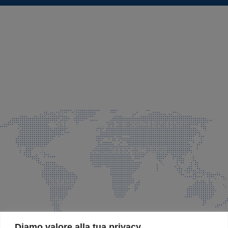
SEDE LEGALE E PRODUZIONE
Via Azzano S. Paolo, 21 Grassobbio (BG)
035 525015
035 335037
info@faeg.it
COMMERCIALE E SPEDIZIONI
Via Padre Elzi, 32 Grassobbio (BG)
035 525015
035 335037
info@faeg.it
SITE MAP
Diamo valore alla tua privacy