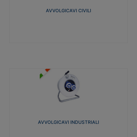
collegata al cavo con spinotti protetti
AVVOLGICAVI CIVILI
Visualizza
AVVOLGICAVI INDUSTRIALI
Cavo H07RN-F Norme CEI-64-8. Prese/spine volanti
industriali secondo le norme CEI EN 60309-1.
Utilizzo: varie tipologie, anche gravose,
collegamento mobile.
AVVOLGICAVI INDUSTRIALI
Visualizza