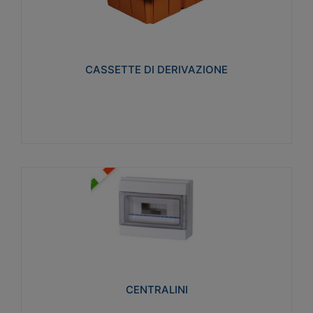
CASSETTE DI DERIVAZIONE
Realizzate in tecnopolimero isolante e non
propagante la fiamma glow-wire 650° per cassette
utilizzo da parete in muratura e per pareti in
cartongesso
CASSETTE DI DERIVAZIONE
Visualizza
CENTRALINI
Realizzati in tecnopolimero isolante e non
propagante la fiamma glow-wire 650° e alta
resistenza al calore termocompressione con bilia
75°C.
CENTRALINI