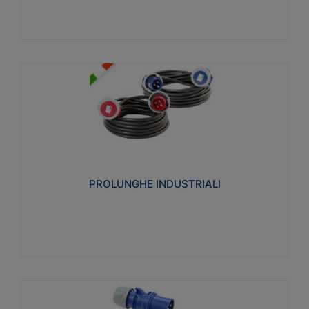
PROLUNGHE INDUSTRIALI
Realizzate in termoplastico glow wire test 750°C.
Costruite secondo le seguenti norme di riferimento
CEI 23-50. Grado di protezione: IP20D.
PROLUNGHE INDUSTRIALI
Visualizza