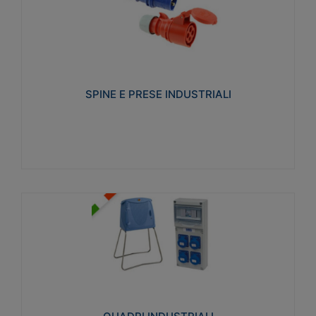
SPINE E PRESE INDUSTRIALI
Realizzate in termoplastico isolante e non
propagante la fiamma (Glow wire 650°C e parti
attive 850°C). Resistente agli agenti chimici con
particolari in acciaio inox.
SPINE E PRESE INDUSTRIALI
Visualizza
QUADRI INDUSTRIALI
Realizzati in tecnopolimero isolante e non
propagante la fiamma Glow-wire 650°. Elevata
resistenza agli urti: IK08. Colore: grigio RAL 7035.