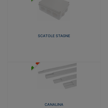
SCATOLE STAGNE
Realizzate in tecnopolimero isolante e non
propagante la fiamma glow-wire 650° e alta
resistenza al calore termocompressione con bilia
75°C.
SCATOLE STAGNE
Visualizza
CANALINA
Realizzate in tecnopolimero isolante a base di PVC
rigido autoestinguente V0-UL 94. Resistente alla
fiamma: Glow-wire 650°C.
CANALINA