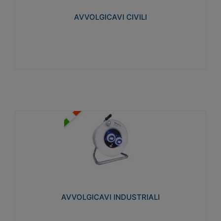
collegata al cavo con spinotti protetti
AVVOLGICAVI CIVILI
Visualizza
AVVOLGICAVI INDUSTRIALI
Cavo H07RN-F Norme CEI-64-8. Prese/spine volanti
industriali secondo le norme CEI EN 60309-1.
Utilizzo: varie tipologie, anche gravose,
collegamento mobile.
AVVOLGICAVI INDUSTRIALI
Visualizza