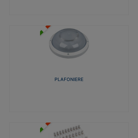
PLAFONIERE
Realizzate in tecnopolimero isolante e non
propagante la fiamma glow-wire 850°. Elevata
resistenza agli urti: IK07-IK 08.
PLAFONIERE
Visualizza