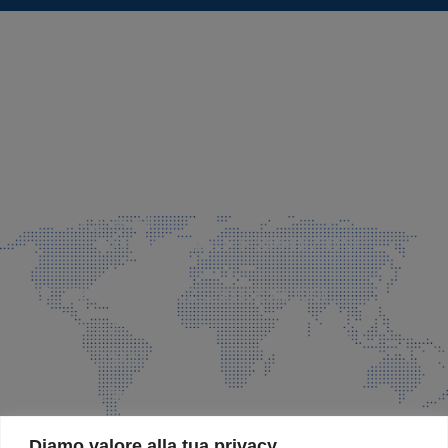
SEDE LEGALE E PRODUZIONE
Via Azzano S. Paolo, 21 Grassobbio (BG)
035 525015
035 335037
info@faeg.it
COMMERCIALE E SPEDIZIONI
Via Padre Elzi, 32 Grassobbio (BG)
035 525015
035 335037
info@faeg.it
SITE MAP
Diamo valore alla tua privacy