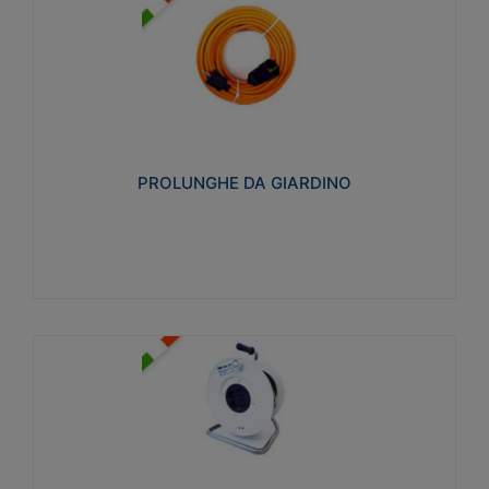
PROLUNGHE DA GIARDINO
Realizzate in tecnopolimero isolante flessibile e
estensibile non propagante la fiamma slow-wire
750°C. Grado di protezione: IP20
PROLUNGHE DA GIARDINO
Visualizza
AVVOLGICAVI CIVILI
Avvolgicavi domestici realizzati in ABS antiurto. Cavo
a marchio H05VV-F doppio isolamento. Spina