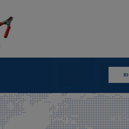
E
R
CIALE E SPEDIZIONI
SITE M