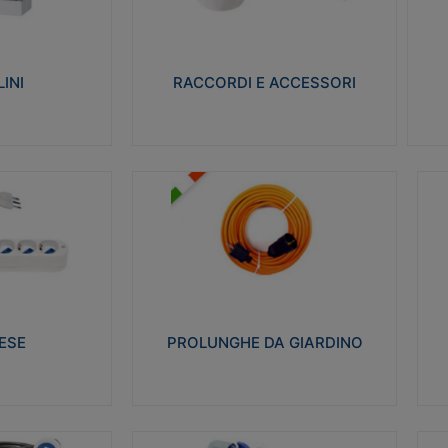
ro isolante e non
Realizzati in ottone e successivamente
Real
ow-wire 650° e
nichelati per conferire una migliore
pro
resistenza alle avverse condizioni
res
ilia 75°C.
ambientali in cui verranno utilizzati.
bili
INI
RACCORDI E ACCESSORI
alizza
Visualizza
PROLUNGHE DA GIARDINO
A
co glow wire test
Realizzate in tecnopolimero isolante
Av
 le seguenti
flessibile e estensibile non propagante la
a
 23-50. Grado di
fiamma slow-wire 750°C. Grado di
is
protezione: IP20
sp
ESE
PROLUNGHE DA GIARDINO
alizza
Visualizza