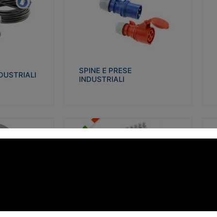
STRIALI
SPINE E PRESE INDUSTRIALI
Q
co glow wire test
Realizzate in termoplastico isolante e non
Re
 le seguenti
propagante la fiamma (Glow wire 650°C e
p
 23-50. Grado di
parti attive 850°C). Resistente agli agenti
El
chimici con particolari in acciaio inox.
gr
SPINE E PRESE
DUSTRIALI
INDUSTRIALI
alizza
Visualizza
FORBOX
S
I morsetti di giunzione unipolari si
At
ro isolante e non
utilizzano nelle cassette di derivazione e in
ca
ow-wire 850°.
tutte le connessioni “volanti” civili e
de
i: IK07-IK 08.
industriali in cui è richiesta praticità di
ny
installazione e sicurezza di connessione.
ERE
FORBOX
alizza
Visualizza