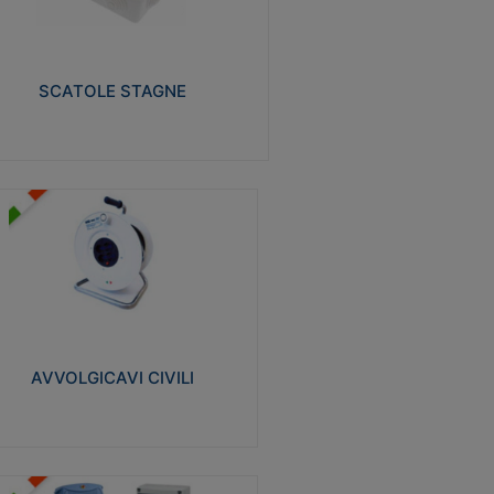
izzate in tecnopolimero isolante e non
pagante la fiamma glow-wire 650° e alta
istenza al calore termocompressione con
a 75°C.
SCATOLE STAGNE
Visualizza
VVOLGICAVI CIVILI
volgicavi domestici realizzati in ABS
ntiurto. Cavo a marchio H05VV-F doppio
olamento. Spina collegata al cavo con
inotti protetti
AVVOLGICAVI CIVILI
Visualizza