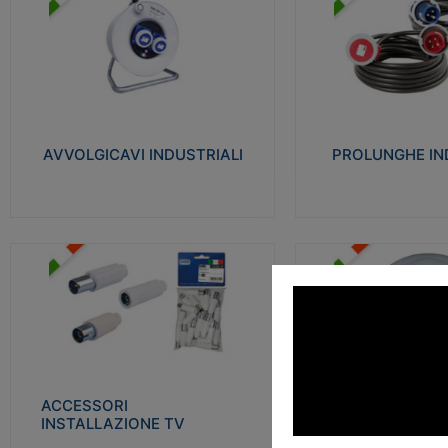
AVVOLGICAVI INDUSTRIALI
PROLUNGHE INDU
Cavo H07RN-F Norme CEI-64-8.
Realizzate in termoplasti
Prese/spine volanti industriali secondo le
750°C. Costruite secondo
norme CEI EN 60309-1. Utilizzo: varie
norme di riferimento CEI
tipologie, anche gravose, collegamento
protezione: IP20D.
mobile.
AVVOLGICAVI INDUSTRIALI
PROLUNGHE IN
Visu
Visualizza
ACCESSORI INSTALLAZIONE
PLAFONIERE
TV
Realizzate in tecnopolime
Realizzate in tecnopolimero isolante e
propagante la fiamma gl
acciaio nichelato per poter garantire una
Elevata resistenza agli urt
schermatura idonea a rendere i segnali TV
protetti dalle emissioni elettromagnetiche.
ACCESSORI
PLAFONI
Visu
INSTALLAZIONE TV
Visualizza