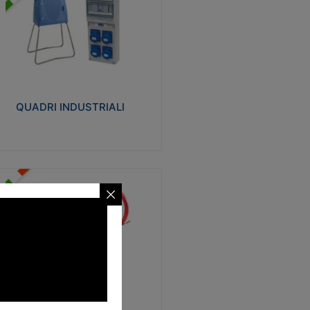
UADRI INDUSTRIALI
alizzati in tecnopolimero isolante e non
ropagante la fiamma Glow-wire 650°.
evata resistenza agli urti: IK08. Colore:
igio RAL 7035.
QUADRI INDUSTRIALI
Visualizza
ONDE
trezzi necessari al trascinamento delle
blature elettriche, dati, fonia, all’interno
lle canaline dedicate. Disponibili in
lon, poliestere, acciaio e fibra di vetro
SONDE
Visualizza