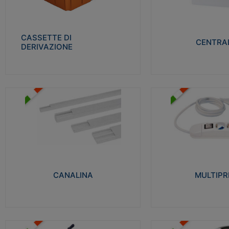
Realizzate in tecnopolimero isolante e non
Realizzati in tecnopolime
propagante la fiamma glow-wire 650° per
propagante la fiamma gl
cassette utilizzo da parete in muratura e
alta resistenza al calore
per pareti in cartongesso
termocompressione con b
CASSETTE DI
CENTRAL
DERIVAZIONE
Visualizza
Visu
MULTIPRESE
CANALINA
Realizzate in termoplasti
Realizzate in tecnopolimero isolante a base
750°C. Costruite secondo
di PVC rigido autoestinguente V0-UL 94.
norme di riferimento CEI
Resistente alla fiamma: Glow-wire 650°C.
protezione: IP20D.
CANALINA
MULTIPR
Visualizza
Visu