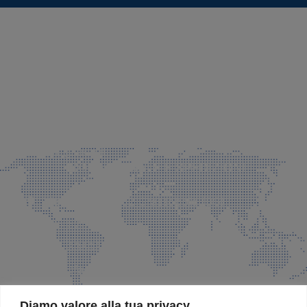
SEDE LEGALE E PRODUZIONE
Via Azzano S. Paolo, 21 Grassobbio (BG)
035 525015
035 335037
info@faeg.it
COMMERCIALE E SPEDIZIONI
Via Padre Elzi, 32 Grassobbio (BG)
035 525015
035 335037
info@faeg.it
SITE MAP
Diamo valore alla tua privacy