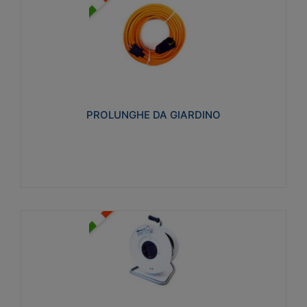
PROLUNGHE DA GIARDINO
Realizzate in tecnopolimero isolante flessibile e
estensibile non propagante la fiamma slow-wire
750°C. Grado di protezione: IP20
PROLUNGHE DA GIARDINO
Visualizza
AVVOLGICAVI CIVILI
Avvolgicavi domestici realizzati in ABS antiurto. Cavo
a marchio H05VV-F doppio isolamento. Spina