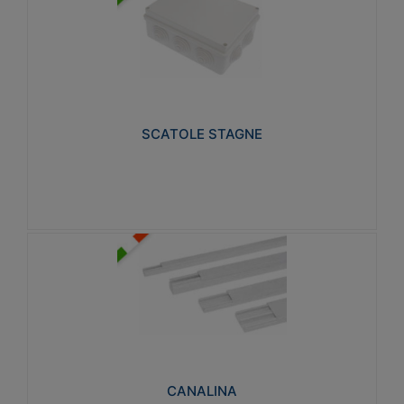
SCATOLE STAGNE
Realizzate in tecnopolimero isolante e non
propagante la fiamma glow-wire 650° e alta
resistenza al calore termocompressione con bilia
75°C.
SCATOLE STAGNE
Visualizza
CANALINA
Realizzate in tecnopolimero isolante a base di PVC
rigido autoestinguente V0-UL 94. Resistente alla
fiamma: Glow-wire 650°C.
CANALINA