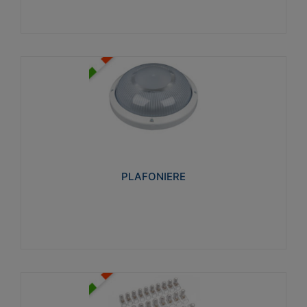
PLAFONIERE
Realizzate in tecnopolimero isolante e non
propagante la fiamma glow-wire 850°. Elevata
resistenza agli urti: IK07-IK 08.
PLAFONIERE
Visualizza