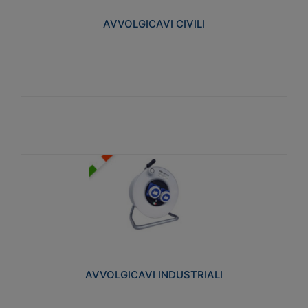
collegata al cavo con spinotti protetti
AVVOLGICAVI CIVILI
Visualizza
AVVOLGICAVI INDUSTRIALI
Cavo H07RN-F Norme CEI-64-8. Prese/spine volanti
industriali secondo le norme CEI EN 60309-1.
Utilizzo: varie tipologie, anche gravose,
collegamento mobile.
AVVOLGICAVI INDUSTRIALI
Visualizza