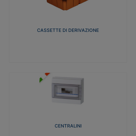
CASSETTE DI DERIVAZIONE
Realizzate in tecnopolimero isolante e non
propagante la fiamma glow-wire 650° per cassette
utilizzo da parete in muratura e per pareti in
cartongesso
CASSETTE DI DERIVAZIONE
Visualizza
CENTRALINI
Realizzati in tecnopolimero isolante e non
propagante la fiamma glow-wire 650° e alta
resistenza al calore termocompressione con bilia
75°C.
CENTRALINI