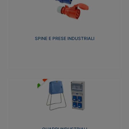
SPINE E PRESE INDUSTRIALI
Realizzate in termoplastico isolante e non
propagante la fiamma (Glow wire 650°C e parti
attive 850°C). Resistente agli agenti chimici con
particolari in acciaio inox.
SPINE E PRESE INDUSTRIALI
Visualizza
QUADRI INDUSTRIALI
Realizzati in tecnopolimero isolante e non
propagante la fiamma Glow-wire 650°. Elevata
resistenza agli urti: IK08. Colore: grigio RAL 7035.