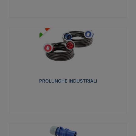
PROLUNGHE INDUSTRIALI
Realizzate in termoplastico glow wire test 750°C.
Costruite secondo le seguenti norme di riferimento
CEI 23-50. Grado di protezione: IP20D.
PROLUNGHE INDUSTRIALI
Visualizza