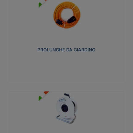
PROLUNGHE DA GIARDINO
Realizzate in tecnopolimero isolante flessibile e
estensibile non propagante la fiamma slow-wire
750°C. Grado di protezione: IP20
PROLUNGHE DA GIARDINO
Visualizza
AVVOLGICAVI CIVILI
Avvolgicavi domestici realizzati in ABS antiurto. Cavo
a marchio H05VV-F doppio isolamento. Spina