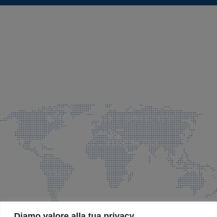
SEDE LEGALE E PRODUZIONE
Via Azzano S. Paolo, 21 Grassobbio (BG)
035 525015
035 335037
info@faeg.it
COMMERCIALE E SPEDIZIONI
Via Padre Elzi, 32 Grassobbio (BG)
035 525015
035 335037
info@faeg.it
SITE MAP
Diamo valore alla tua privacy