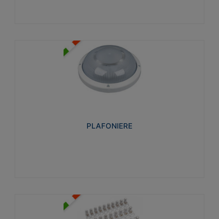
PLAFONIERE
Realizzate in tecnopolimero isolante e non
propagante la fiamma glow-wire 850°. Elevata
resistenza agli urti: IK07-IK 08.
PLAFONIERE
Visualizza