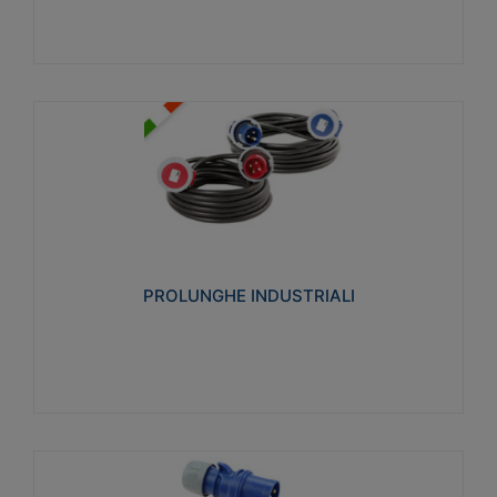
PROLUNGHE INDUSTRIALI
Realizzate in termoplastico glow wire test 750°C.
Costruite secondo le seguenti norme di riferimento
CEI 23-50. Grado di protezione: IP20D.
PROLUNGHE INDUSTRIALI
Visualizza