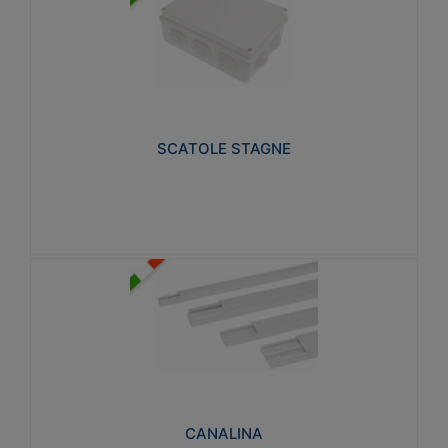
SCATOLE STAGNE
Realizzate in tecnopolimero isolante e non
propagante la fiamma glow-wire 650° e alta
resistenza al calore termocompressione con bilia
75°C.
SCATOLE STAGNE
Visualizza
CANALINA
Realizzate in tecnopolimero isolante a base di PVC
rigido autoestinguente V0-UL 94. Resistente alla
fiamma: Glow-wire 650°C.
CANALINA