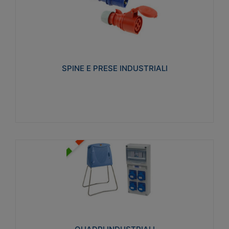
SPINE E PRESE INDUSTRIALI
Realizzate in termoplastico isolante e non
propagante la fiamma (Glow wire 650°C e parti
attive 850°C). Resistente agli agenti chimici con
particolari in acciaio inox.
SPINE E PRESE INDUSTRIALI
Visualizza
QUADRI INDUSTRIALI
Realizzati in tecnopolimero isolante e non
propagante la fiamma Glow-wire 650°. Elevata
resistenza agli urti: IK08. Colore: grigio RAL 7035.