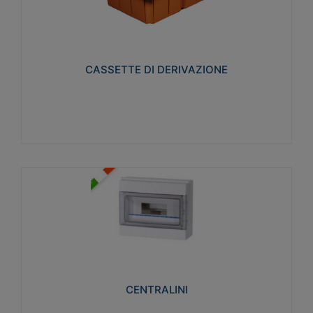
CASSETTE DI DERIVAZIONE
Realizzate in tecnopolimero isolante e non
propagante la fiamma glow-wire 650° per cassette
utilizzo da parete in muratura e per pareti in
cartongesso
CASSETTE DI DERIVAZIONE
Visualizza
CENTRALINI
Realizzati in tecnopolimero isolante e non
propagante la fiamma glow-wire 650° e alta
resistenza al calore termocompressione con bilia
75°C.
CENTRALINI