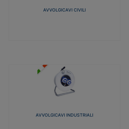
collegata al cavo con spinotti protetti
AVVOLGICAVI CIVILI
Visualizza
AVVOLGICAVI INDUSTRIALI
Cavo H07RN-F Norme CEI-64-8. Prese/spine volanti
industriali secondo le norme CEI EN 60309-1.
Utilizzo: varie tipologie, anche gravose,
collegamento mobile.
AVVOLGICAVI INDUSTRIALI
Visualizza