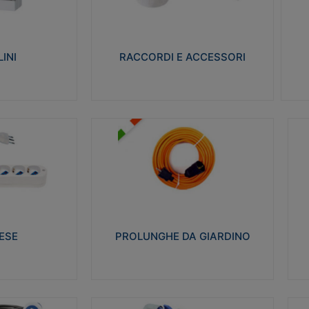
ro isolante e non
Realizzati in ottone e successivamente
Real
ow-wire 650° e
nichelati per conferire una migliore
pro
resistenza alle avverse condizioni
res
ilia 75°C.
ambientali in cui verranno utilizzati.
bili
INI
RACCORDI E ACCESSORI
alizza
Visualizza
PROLUNGHE DA GIARDINO
A
co glow wire test
Realizzate in tecnopolimero isolante
Av
 le seguenti
flessibile e estensibile non propagante la
a
 23-50. Grado di
fiamma slow-wire 750°C. Grado di
is
protezione: IP20
sp
ESE
PROLUNGHE DA GIARDINO
alizza
Visualizza