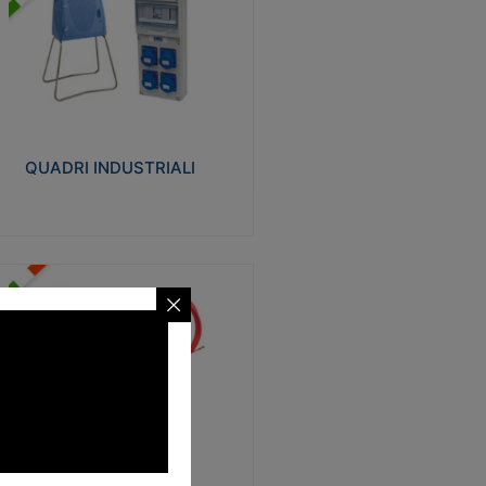
UADRI INDUSTRIALI
alizzati in tecnopolimero isolante e non
ropagante la fiamma Glow-wire 650°.
evata resistenza agli urti: IK08. Colore:
igio RAL 7035.
QUADRI INDUSTRIALI
Visualizza
ONDE
trezzi necessari al trascinamento delle
blature elettriche, dati, fonia, all’interno
lle canaline dedicate. Disponibili in
lon, poliestere, acciaio e fibra di vetro
SONDE
Visualizza