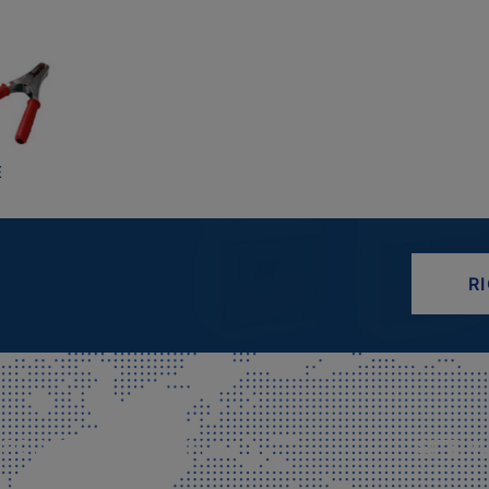
E
R
CIALE E SPEDIZIONI
SITE M