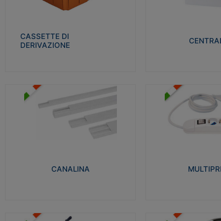
Realizzate in tecnopolimero isolante e non
Realizzati in tecnopolime
propagante la fiamma glow-wire 650° per
propagante la fiamma gl
cassette utilizzo da parete in muratura e
alta resistenza al calore
per pareti in cartongesso
termocompressione con b
CASSETTE DI
CENTRAL
DERIVAZIONE
Visualizza
Visu
MULTIPRESE
CANALINA
Realizzate in termoplasti
Realizzate in tecnopolimero isolante a base
750°C. Costruite secondo
di PVC rigido autoestinguente V0-UL 94.
norme di riferimento CEI
Resistente alla fiamma: Glow-wire 650°C.
protezione: IP20D.
CANALINA
MULTIPR
Visualizza
Visu