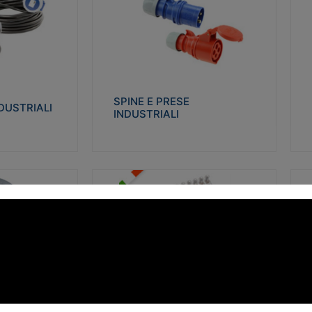
STRIALI
SPINE E PRESE INDUSTRIALI
Q
co glow wire test
Realizzate in termoplastico isolante e non
Re
 le seguenti
propagante la fiamma (Glow wire 650°C e
p
 23-50. Grado di
parti attive 850°C). Resistente agli agenti
El
chimici con particolari in acciaio inox.
gr
SPINE E PRESE
DUSTRIALI
INDUSTRIALI
alizza
Visualizza
FORBOX
S
I morsetti di giunzione unipolari si
At
ro isolante e non
utilizzano nelle cassette di derivazione e in
ca
ow-wire 850°.
tutte le connessioni “volanti” civili e
de
i: IK07-IK 08.
industriali in cui è richiesta praticità di
ny
installazione e sicurezza di connessione.
ERE
FORBOX
alizza
Visualizza