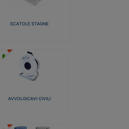
izzate in tecnopolimero isolante e non
pagante la fiamma glow-wire 650° e alta
istenza al calore termocompressione con
a 75°C.
SCATOLE STAGNE
Visualizza
VVOLGICAVI CIVILI
volgicavi domestici realizzati in ABS
ntiurto. Cavo a marchio H05VV-F doppio
olamento. Spina collegata al cavo con
inotti protetti
AVVOLGICAVI CIVILI
Visualizza