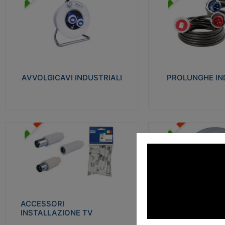
AVVOLGICAVI INDUSTRIALI
PROLUNGHE INDU
Cavo H07RN-F Norme CEI-64-8.
Realizzate in termoplasti
Prese/spine volanti industriali secondo le
750°C. Costruite secondo
norme CEI EN 60309-1. Utilizzo: varie
norme di riferimento CEI
tipologie, anche gravose, collegamento
protezione: IP20D.
mobile.
AVVOLGICAVI INDUSTRIALI
PROLUNGHE IN
Visu
Visualizza
ACCESSORI INSTALLAZIONE
PLAFONIERE
TV
Realizzate in tecnopolime
Realizzate in tecnopolimero isolante e
propagante la fiamma gl
acciaio nichelato per poter garantire una
Elevata resistenza agli urt
schermatura idonea a rendere i segnali TV
protetti dalle emissioni elettromagnetiche.
ACCESSORI
PLAFONI
Visu
INSTALLAZIONE TV
Visualizza