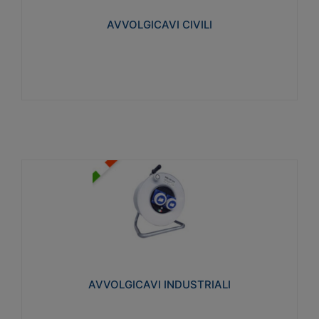
collegata al cavo con spinotti protetti
AVVOLGICAVI CIVILI
Visualizza
AVVOLGICAVI INDUSTRIALI
Cavo H07RN-F Norme CEI-64-8. Prese/spine volanti
industriali secondo le norme CEI EN 60309-1.
Utilizzo: varie tipologie, anche gravose,
collegamento mobile.
AVVOLGICAVI INDUSTRIALI
Visualizza