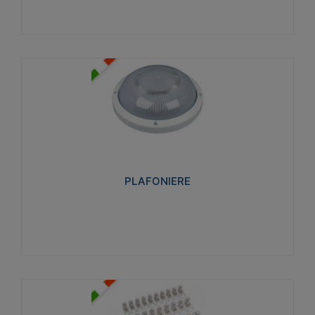
PLAFONIERE
Realizzate in tecnopolimero isolante e non
propagante la fiamma glow-wire 850°. Elevata
resistenza agli urti: IK07-IK 08.
PLAFONIERE
Visualizza