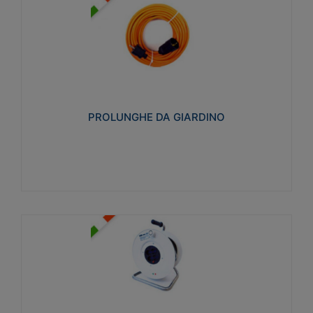
PROLUNGHE DA GIARDINO
Realizzate in tecnopolimero isolante flessibile e
estensibile non propagante la fiamma slow-wire
750°C. Grado di protezione: IP20
PROLUNGHE DA GIARDINO
Visualizza
AVVOLGICAVI CIVILI
Avvolgicavi domestici realizzati in ABS antiurto. Cavo
a marchio H05VV-F doppio isolamento. Spina