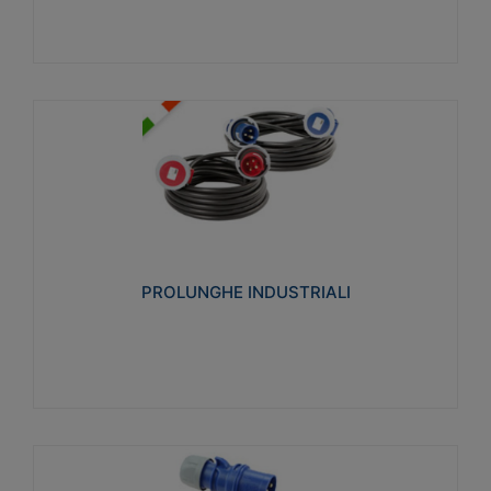
PROLUNGHE INDUSTRIALI
Realizzate in termoplastico glow wire test 750°C.
Costruite secondo le seguenti norme di riferimento
CEI 23-50. Grado di protezione: IP20D.
PROLUNGHE INDUSTRIALI
Visualizza