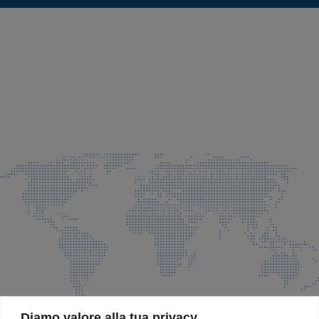
SEDE LEGALE E PRODUZIONE
Via Azzano S. Paolo, 21 Grassobbio (BG)
035 525015
035 335037
info@faeg.it
COMMERCIALE E SPEDIZIONI
Via Padre Elzi, 32 Grassobbio (BG)
035 525015
035 335037
info@faeg.it
SITE MAP
Diamo valore alla tua privacy