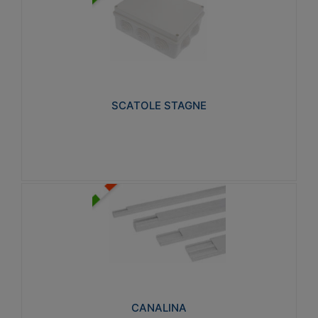
SCATOLE STAGNE
Realizzate in tecnopolimero isolante e non
propagante la fiamma glow-wire 650° e alta
resistenza al calore termocompressione con bilia
75°C.
SCATOLE STAGNE
Visualizza
CANALINA
Realizzate in tecnopolimero isolante a base di PVC
rigido autoestinguente V0-UL 94. Resistente alla
fiamma: Glow-wire 650°C.
CANALINA