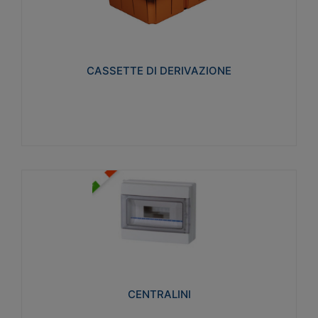
CASSETTE DI DERIVAZIONE
Realizzate in tecnopolimero isolante e non
propagante la fiamma glow-wire 650° per cassette
utilizzo da parete in muratura e per pareti in
cartongesso
CASSETTE DI DERIVAZIONE
Visualizza
CENTRALINI
Realizzati in tecnopolimero isolante e non
propagante la fiamma glow-wire 650° e alta
resistenza al calore termocompressione con bilia
75°C.
CENTRALINI