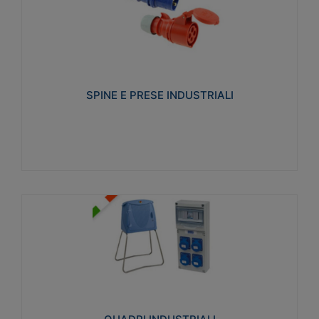
SPINE E PRESE INDUSTRIALI
Realizzate in termoplastico isolante e non
propagante la fiamma (Glow wire 650°C e parti
attive 850°C). Resistente agli agenti chimici con
particolari in acciaio inox.
SPINE E PRESE INDUSTRIALI
Visualizza
QUADRI INDUSTRIALI
Realizzati in tecnopolimero isolante e non
propagante la fiamma Glow-wire 650°. Elevata
resistenza agli urti: IK08. Colore: grigio RAL 7035.