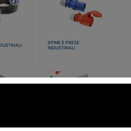
STRIALI
SPINE E PRESE INDUSTRIALI
Q
co glow wire test
Realizzate in termoplastico isolante e non
Re
 le seguenti
propagante la fiamma (Glow wire 650°C e
p
 23-50. Grado di
parti attive 850°C). Resistente agli agenti
El
chimici con particolari in acciaio inox.
gr
SPINE E PRESE
DUSTRIALI
INDUSTRIALI
alizza
Visualizza
FORBOX
S
I morsetti di giunzione unipolari si
At
ro isolante e non
utilizzano nelle cassette di derivazione e in
ca
ow-wire 850°.
tutte le connessioni “volanti” civili e
de
i: IK07-IK 08.
industriali in cui è richiesta praticità di
ny
installazione e sicurezza di connessione.
ERE
FORBOX
alizza
Visualizza