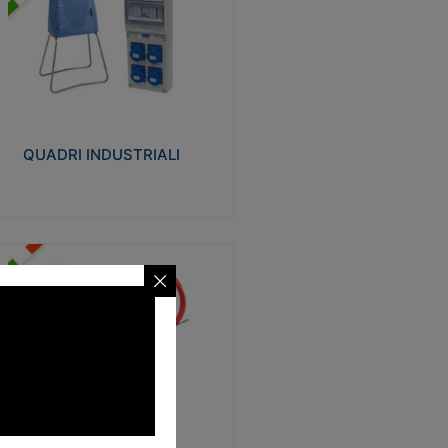
UADRI INDUSTRIALI
alizzati in tecnopolimero isolante e non
ropagante la fiamma Glow-wire 650°.
evata resistenza agli urti: IK08. Colore:
igio RAL 7035.
QUADRI INDUSTRIALI
Visualizza
ONDE
trezzi necessari al trascinamento delle
blature elettriche, dati, fonia, all’interno
lle canaline dedicate. Disponibili in
lon, poliestere, acciaio e fibra di vetro
SONDE
Visualizza