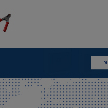
E
R
CIALE E SPEDIZIONI
SITE M