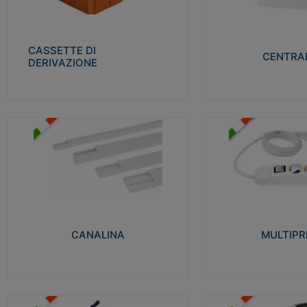
Realizzate in tecnopolimero isolante e non
Realizzati in tecnopolime
propagante la fiamma glow-wire 650° per
propagante la fiamma gl
cassette utilizzo da parete in muratura e
alta resistenza al calore
per pareti in cartongesso
termocompressione con b
CASSETTE DI
CENTRAL
DERIVAZIONE
Visualizza
Visu
MULTIPRESE
CANALINA
Realizzate in termoplasti
Realizzate in tecnopolimero isolante a base
750°C. Costruite secondo
di PVC rigido autoestinguente V0-UL 94.
norme di riferimento CEI
Resistente alla fiamma: Glow-wire 650°C.
protezione: IP20D.
CANALINA
MULTIPR
Visualizza
Visu