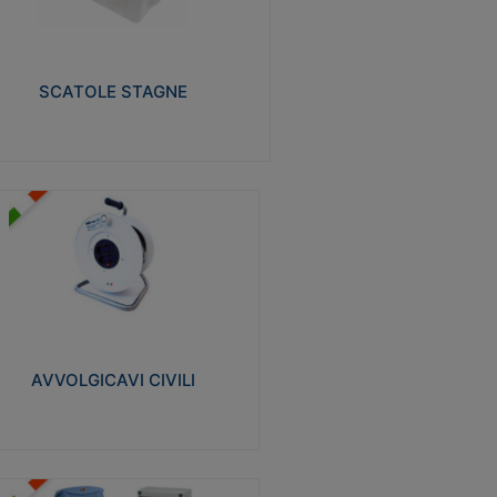
izzate in tecnopolimero isolante e non
pagante la fiamma glow-wire 650° e alta
istenza al calore termocompressione con
a 75°C.
SCATOLE STAGNE
Visualizza
VVOLGICAVI CIVILI
volgicavi domestici realizzati in ABS
ntiurto. Cavo a marchio H05VV-F doppio
olamento. Spina collegata al cavo con
inotti protetti
AVVOLGICAVI CIVILI
Visualizza