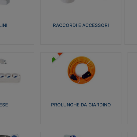
ro isolante e non
Realizzati in ottone e successivamente
Real
ow-wire 650° e
nichelati per conferire una migliore
pro
resistenza alle avverse condizioni
res
ilia 75°C.
ambientali in cui verranno utilizzati.
bili
INI
RACCORDI E ACCESSORI
alizza
Visualizza
PROLUNGHE DA GIARDINO
A
co glow wire test
Realizzate in tecnopolimero isolante
Av
 le seguenti
flessibile e estensibile non propagante la
a
 23-50. Grado di
fiamma slow-wire 750°C. Grado di
is
protezione: IP20
sp
ESE
PROLUNGHE DA GIARDINO
alizza
Visualizza