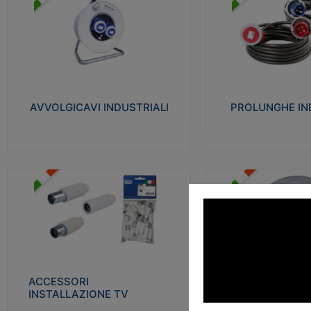
AVVOLGICAVI INDUSTRIALI
PROLUNGHE INDU
Cavo H07RN-F Norme CEI-64-8.
Realizzate in termoplasti
Prese/spine volanti industriali secondo le
750°C. Costruite secondo
norme CEI EN 60309-1. Utilizzo: varie
norme di riferimento CEI
tipologie, anche gravose, collegamento
protezione: IP20D.
mobile.
AVVOLGICAVI INDUSTRIALI
PROLUNGHE IN
Visu
Visualizza
ACCESSORI INSTALLAZIONE
PLAFONIERE
TV
Realizzate in tecnopolime
Realizzate in tecnopolimero isolante e
propagante la fiamma gl
acciaio nichelato per poter garantire una
Elevata resistenza agli urt
schermatura idonea a rendere i segnali TV
protetti dalle emissioni elettromagnetiche.
ACCESSORI
PLAFONI
Visu
INSTALLAZIONE TV
Visualizza