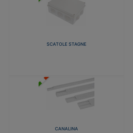
SCATOLE STAGNE
Realizzate in tecnopolimero isolante e non
propagante la fiamma glow-wire 650° e alta
resistenza al calore termocompressione con bilia
75°C.
SCATOLE STAGNE
Visualizza
CANALINA
Realizzate in tecnopolimero isolante a base di PVC
rigido autoestinguente V0-UL 94. Resistente alla
fiamma: Glow-wire 650°C.
CANALINA