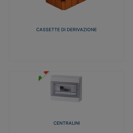
CASSETTE DI DERIVAZIONE
Realizzate in tecnopolimero isolante e non
propagante la fiamma glow-wire 650° per cassette
utilizzo da parete in muratura e per pareti in
cartongesso
CASSETTE DI DERIVAZIONE
Visualizza
CENTRALINI
Realizzati in tecnopolimero isolante e non
propagante la fiamma glow-wire 650° e alta
resistenza al calore termocompressione con bilia
75°C.
CENTRALINI