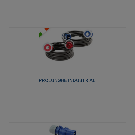
PROLUNGHE INDUSTRIALI
Realizzate in termoplastico glow wire test 750°C.
Costruite secondo le seguenti norme di riferimento
CEI 23-50. Grado di protezione: IP20D.
PROLUNGHE INDUSTRIALI
Visualizza