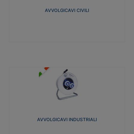
collegata al cavo con spinotti protetti
AVVOLGICAVI CIVILI
Visualizza
AVVOLGICAVI INDUSTRIALI
Cavo H07RN-F Norme CEI-64-8. Prese/spine volanti
industriali secondo le norme CEI EN 60309-1.
Utilizzo: varie tipologie, anche gravose,
collegamento mobile.
AVVOLGICAVI INDUSTRIALI
Visualizza