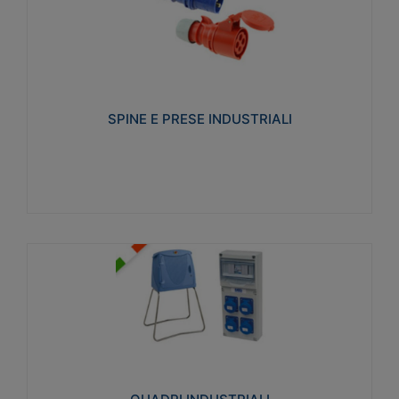
SPINE E PRESE INDUSTRIALI
Realizzate in termoplastico isolante e non
propagante la fiamma (Glow wire 650°C e parti
attive 850°C). Resistente agli agenti chimici con
particolari in acciaio inox.
SPINE E PRESE INDUSTRIALI
Visualizza
QUADRI INDUSTRIALI
Realizzati in tecnopolimero isolante e non
propagante la fiamma Glow-wire 650°. Elevata
resistenza agli urti: IK08. Colore: grigio RAL 7035.