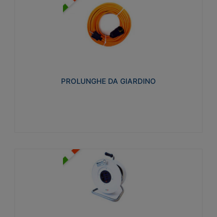
PROLUNGHE DA GIARDINO
Realizzate in tecnopolimero isolante flessibile e
estensibile non propagante la fiamma slow-wire
750°C. Grado di protezione: IP20
PROLUNGHE DA GIARDINO
Visualizza
AVVOLGICAVI CIVILI
Avvolgicavi domestici realizzati in ABS antiurto. Cavo
a marchio H05VV-F doppio isolamento. Spina