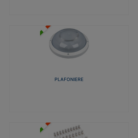
PLAFONIERE
Realizzate in tecnopolimero isolante e non
propagante la fiamma glow-wire 850°. Elevata
resistenza agli urti: IK07-IK 08.
PLAFONIERE
Visualizza