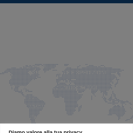
SEDE LEGALE E PRODUZIONE
Via Azzano S. Paolo, 21 Grassobbio (BG)
035 525015
035 335037
info@faeg.it
COMMERCIALE E SPEDIZIONI
Via Padre Elzi, 32 Grassobbio (BG)
035 525015
035 335037
info@faeg.it
SITE MAP
Diamo valore alla tua privacy