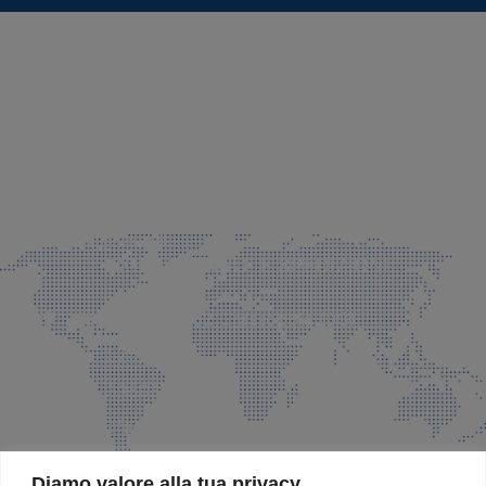
SEDE LEGALE E PRODUZIONE
Via Azzano S. Paolo, 21 Grassobbio (BG)
035 525015
035 335037
info@faeg.it
COMMERCIALE E SPEDIZIONI
Via Padre Elzi, 32 Grassobbio (BG)
035 525015
035 335037
info@faeg.it
SITE MAP
Diamo valore alla tua privacy