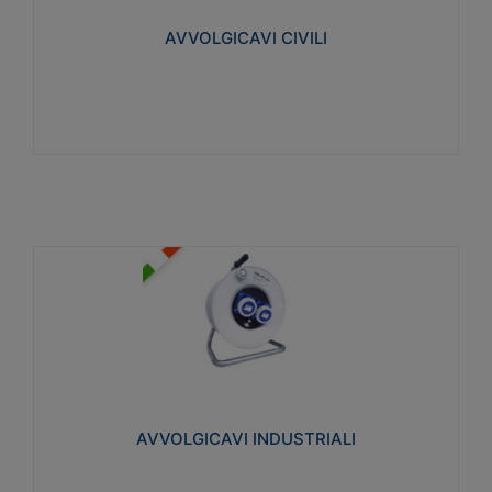
collegata al cavo con spinotti protetti
AVVOLGICAVI CIVILI
Visualizza
AVVOLGICAVI INDUSTRIALI
Cavo H07RN-F Norme CEI-64-8. Prese/spine volanti
industriali secondo le norme CEI EN 60309-1.
Utilizzo: varie tipologie, anche gravose,
collegamento mobile.
AVVOLGICAVI INDUSTRIALI
Visualizza