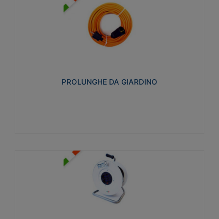
PROLUNGHE DA GIARDINO
Realizzate in tecnopolimero isolante flessibile e
estensibile non propagante la fiamma slow-wire
750°C. Grado di protezione: IP20
PROLUNGHE DA GIARDINO
Visualizza
AVVOLGICAVI CIVILI
Avvolgicavi domestici realizzati in ABS antiurto. Cavo
a marchio H05VV-F doppio isolamento. Spina