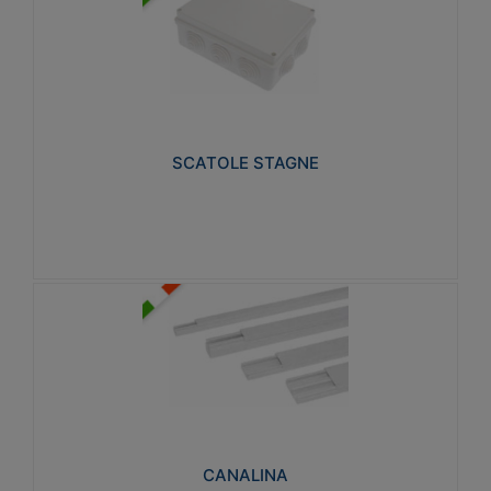
SCATOLE STAGNE
Realizzate in tecnopolimero isolante e non
propagante la fiamma glow-wire 650° e alta
resistenza al calore termocompressione con bilia
75°C.
SCATOLE STAGNE
Visualizza
CANALINA
Realizzate in tecnopolimero isolante a base di PVC
rigido autoestinguente V0-UL 94. Resistente alla
fiamma: Glow-wire 650°C.
CANALINA