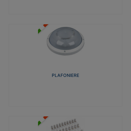
PLAFONIERE
Realizzate in tecnopolimero isolante e non
propagante la fiamma glow-wire 850°. Elevata
resistenza agli urti: IK07-IK 08.
PLAFONIERE
Visualizza