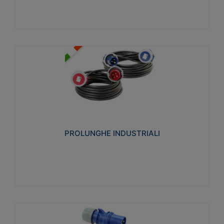
PROLUNGHE INDUSTRIALI
Realizzate in termoplastico glow wire test 750°C.
Costruite secondo le seguenti norme di riferimento
CEI 23-50. Grado di protezione: IP20D.
PROLUNGHE INDUSTRIALI
Visualizza