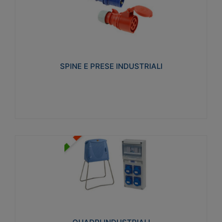
SPINE E PRESE INDUSTRIALI
Realizzate in termoplastico isolante e non
propagante la fiamma (Glow wire 650°C e parti
attive 850°C). Resistente agli agenti chimici con
particolari in acciaio inox.
SPINE E PRESE INDUSTRIALI
Visualizza
QUADRI INDUSTRIALI
Realizzati in tecnopolimero isolante e non
propagante la fiamma Glow-wire 650°. Elevata
resistenza agli urti: IK08. Colore: grigio RAL 7035.