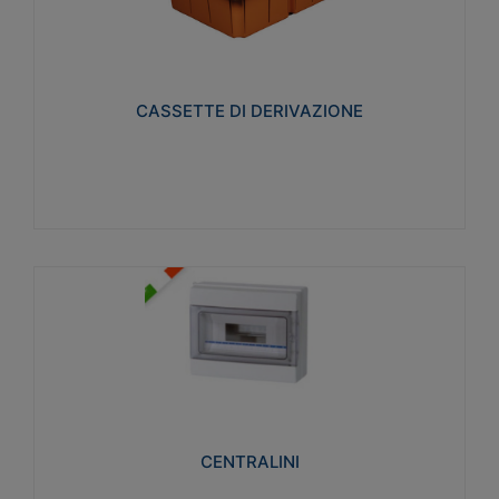
CASSETTE DI DERIVAZIONE
Realizzate in tecnopolimero isolante e non
propagante la fiamma glow-wire 650° per cassette
utilizzo da parete in muratura e per pareti in
cartongesso
CASSETTE DI DERIVAZIONE
Visualizza
CENTRALINI
Realizzati in tecnopolimero isolante e non
propagante la fiamma glow-wire 650° e alta
resistenza al calore termocompressione con bilia
75°C.
CENTRALINI