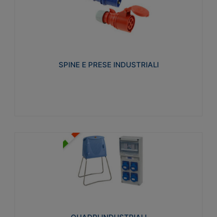
SPINE E PRESE INDUSTRIALI
Realizzate in termoplastico isolante e non
propagante la fiamma (Glow wire 650°C e parti
attive 850°C). Resistente agli agenti chimici con
particolari in acciaio inox.
SPINE E PRESE INDUSTRIALI
Visualizza
QUADRI INDUSTRIALI
Realizzati in tecnopolimero isolante e non
propagante la fiamma Glow-wire 650°. Elevata
resistenza agli urti: IK08. Colore: grigio RAL 7035.