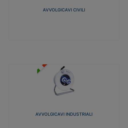
collegata al cavo con spinotti protetti
AVVOLGICAVI CIVILI
Visualizza
AVVOLGICAVI INDUSTRIALI
Cavo H07RN-F Norme CEI-64-8. Prese/spine volanti
industriali secondo le norme CEI EN 60309-1.
Utilizzo: varie tipologie, anche gravose,
collegamento mobile.
AVVOLGICAVI INDUSTRIALI
Visualizza