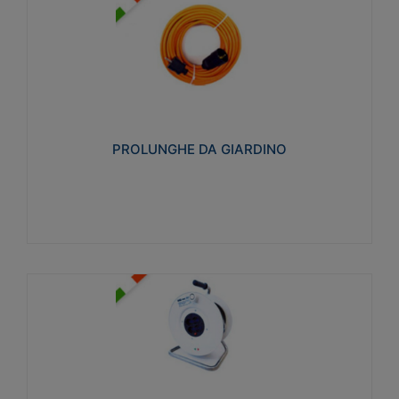
PROLUNGHE DA GIARDINO
Realizzate in tecnopolimero isolante flessibile e
estensibile non propagante la fiamma slow-wire
750°C. Grado di protezione: IP20
PROLUNGHE DA GIARDINO
Visualizza
AVVOLGICAVI CIVILI
Avvolgicavi domestici realizzati in ABS antiurto. Cavo
a marchio H05VV-F doppio isolamento. Spina