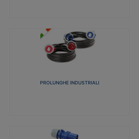
PROLUNGHE INDUSTRIALI
Realizzate in termoplastico glow wire test 750°C.
Costruite secondo le seguenti norme di riferimento
CEI 23-50. Grado di protezione: IP20D.
PROLUNGHE INDUSTRIALI
Visualizza