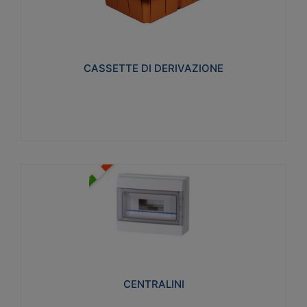
CASSETTE DI DERIVAZIONE
Realizzate in tecnopolimero isolante e non
propagante la fiamma glow-wire 650° per cassette
utilizzo da parete in muratura e per pareti in
cartongesso
CASSETTE DI DERIVAZIONE
Visualizza
CENTRALINI
Realizzati in tecnopolimero isolante e non
propagante la fiamma glow-wire 650° e alta
resistenza al calore termocompressione con bilia
75°C.
CENTRALINI