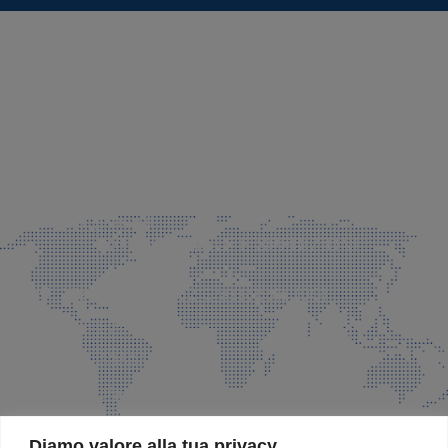
SEDE LEGALE E PRODUZIONE
Via Azzano S. Paolo, 21 Grassobbio (BG)
035 525015
035 335037
info@faeg.it
COMMERCIALE E SPEDIZIONI
Via Padre Elzi, 32 Grassobbio (BG)
035 525015
035 335037
info@faeg.it
SITE MAP
Diamo valore alla tua privacy