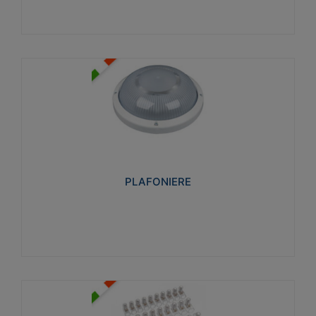
PLAFONIERE
Realizzate in tecnopolimero isolante e non
propagante la fiamma glow-wire 850°. Elevata
resistenza agli urti: IK07-IK 08.
PLAFONIERE
Visualizza