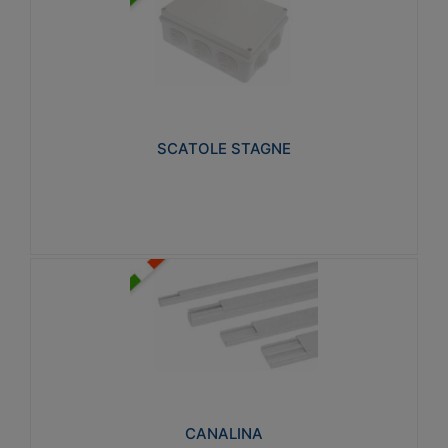
SCATOLE STAGNE
Realizzate in tecnopolimero isolante e non
propagante la fiamma glow-wire 650° e alta
resistenza al calore termocompressione con bilia
75°C.
SCATOLE STAGNE
Visualizza
CANALINA
Realizzate in tecnopolimero isolante a base di PVC
rigido autoestinguente V0-UL 94. Resistente alla
fiamma: Glow-wire 650°C.
CANALINA