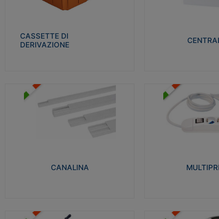
Realizzate in tecnopolimero isolante e non
Realizzati in tecnopolime
propagante la fiamma glow-wire 650° per
propagante la fiamma gl
cassette utilizzo da parete in muratura e
alta resistenza al calore
per pareti in cartongesso
termocompressione con b
CASSETTE DI
CENTRAL
DERIVAZIONE
Visualizza
Visu
MULTIPRESE
CANALINA
Realizzate in termoplasti
Realizzate in tecnopolimero isolante a base
750°C. Costruite secondo
di PVC rigido autoestinguente V0-UL 94.
norme di riferimento CEI
Resistente alla fiamma: Glow-wire 650°C.
protezione: IP20D.
CANALINA
MULTIPR
Visualizza
Visu