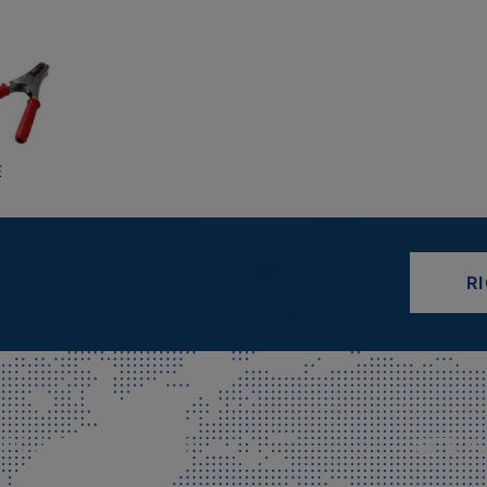
E
R
CIALE E SPEDIZIONI
SITE M