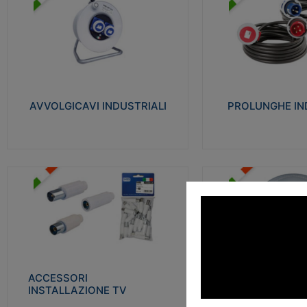
AVVOLGICAVI INDUSTRIALI
PROLUNGHE INDU
Cavo H07RN-F Norme CEI-64-8.
Realizzate in termoplasti
Prese/spine volanti industriali secondo le
750°C. Costruite secondo
norme CEI EN 60309-1. Utilizzo: varie
norme di riferimento CEI
tipologie, anche gravose, collegamento
protezione: IP20D.
mobile.
AVVOLGICAVI INDUSTRIALI
PROLUNGHE IN
Visu
Visualizza
ACCESSORI INSTALLAZIONE
PLAFONIERE
TV
Realizzate in tecnopolime
Realizzate in tecnopolimero isolante e
propagante la fiamma gl
acciaio nichelato per poter garantire una
Elevata resistenza agli urt
schermatura idonea a rendere i segnali TV
protetti dalle emissioni elettromagnetiche.
ACCESSORI
PLAFONI
Visu
INSTALLAZIONE TV
Visualizza