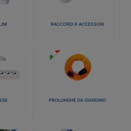
ro isolante e non
Realizzati in ottone e successivamente
Real
ow-wire 650° e
nichelati per conferire una migliore
pro
resistenza alle avverse condizioni
res
ilia 75°C.
ambientali in cui verranno utilizzati.
bili
INI
RACCORDI E ACCESSORI
alizza
Visualizza
PROLUNGHE DA GIARDINO
A
co glow wire test
Realizzate in tecnopolimero isolante
Av
 le seguenti
flessibile e estensibile non propagante la
a
 23-50. Grado di
fiamma slow-wire 750°C. Grado di
is
protezione: IP20
sp
ESE
PROLUNGHE DA GIARDINO
alizza
Visualizza