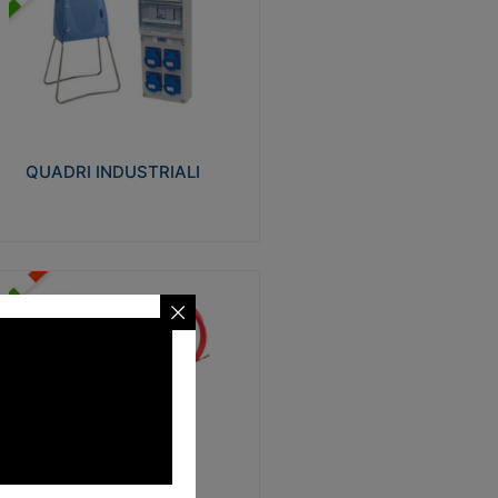
UADRI INDUSTRIALI
alizzati in tecnopolimero isolante e non
ropagante la fiamma Glow-wire 650°.
evata resistenza agli urti: IK08. Colore:
igio RAL 7035.
QUADRI INDUSTRIALI
Visualizza
ONDE
trezzi necessari al trascinamento delle
blature elettriche, dati, fonia, all’interno
lle canaline dedicate. Disponibili in
lon, poliestere, acciaio e fibra di vetro
SONDE
Visualizza