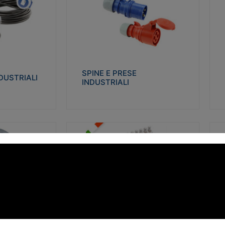
STRIALI
SPINE E PRESE INDUSTRIALI
Q
co glow wire test
Realizzate in termoplastico isolante e non
Re
 le seguenti
propagante la fiamma (Glow wire 650°C e
p
 23-50. Grado di
parti attive 850°C). Resistente agli agenti
El
chimici con particolari in acciaio inox.
gr
SPINE E PRESE
DUSTRIALI
INDUSTRIALI
alizza
Visualizza
FORBOX
S
I morsetti di giunzione unipolari si
At
ro isolante e non
utilizzano nelle cassette di derivazione e in
ca
ow-wire 850°.
tutte le connessioni “volanti” civili e
de
i: IK07-IK 08.
industriali in cui è richiesta praticità di
ny
installazione e sicurezza di connessione.
ERE
FORBOX
alizza
Visualizza