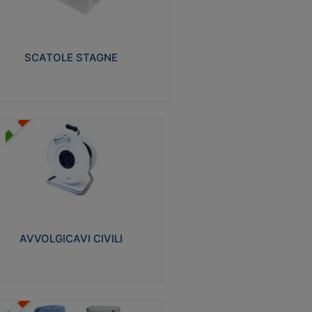
izzate in tecnopolimero isolante e non
pagante la fiamma glow-wire 650° e alta
istenza al calore termocompressione con
a 75°C.
SCATOLE STAGNE
Visualizza
VVOLGICAVI CIVILI
volgicavi domestici realizzati in ABS
ntiurto. Cavo a marchio H05VV-F doppio
olamento. Spina collegata al cavo con
inotti protetti
AVVOLGICAVI CIVILI
Visualizza