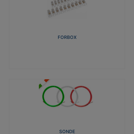
FORBOX
I morsetti di giunzione unipolari si utilizzano nelle
cassette di derivazione e in tutte le connessioni
“volanti” civili e industriali in cui è richiesta praticità di
installazione e sicurezza di connessione.
FORBOX
Visualizza
SONDE
Attrezzi necessari al trascinamento delle cablature
elettriche, dati, fonia, all’interno delle canaline
dedicate. Disponibili in nylon, poliestere, acciaio e
fibra di vetro
SONDE