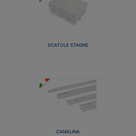
SCATOLE STAGNE
Realizzate in tecnopolimero isolante e non
propagante la fiamma glow-wire 650° e alta
resistenza al calore termocompressione con bilia
75°C.
SCATOLE STAGNE
Visualizza
CANALINA
Realizzate in tecnopolimero isolante a base di PVC
rigido autoestinguente V0-UL 94. Resistente alla
fiamma: Glow-wire 650°C.
CANALINA