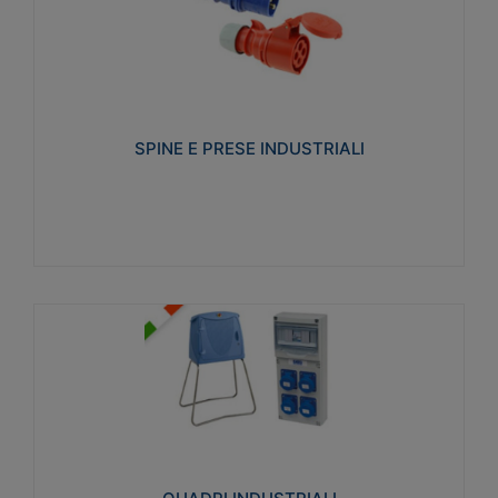
SPINE E PRESE INDUSTRIALI
Realizzate in termoplastico isolante e non
propagante la fiamma (Glow wire 650°C e parti
attive 850°C). Resistente agli agenti chimici con
particolari in acciaio inox.
SPINE E PRESE INDUSTRIALI
Visualizza
QUADRI INDUSTRIALI
Realizzati in tecnopolimero isolante e non
propagante la fiamma Glow-wire 650°. Elevata
resistenza agli urti: IK08. Colore: grigio RAL 7035.