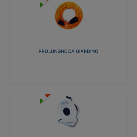
PROLUNGHE DA GIARDINO
Realizzate in tecnopolimero isolante flessibile e
estensibile non propagante la fiamma slow-wire
750°C. Grado di protezione: IP20
PROLUNGHE DA GIARDINO
Visualizza
AVVOLGICAVI CIVILI
Avvolgicavi domestici realizzati in ABS antiurto. Cavo
a marchio H05VV-F doppio isolamento. Spina