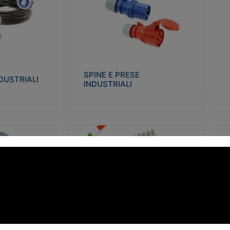
STRIALI
SPINE E PRESE INDUSTRIALI
Q
co glow wire test
Realizzate in termoplastico isolante e non
Re
 le seguenti
propagante la fiamma (Glow wire 650°C e
p
 23-50. Grado di
parti attive 850°C). Resistente agli agenti
El
chimici con particolari in acciaio inox.
gr
SPINE E PRESE
DUSTRIALI
INDUSTRIALI
alizza
Visualizza
FORBOX
S
I morsetti di giunzione unipolari si
At
ro isolante e non
utilizzano nelle cassette di derivazione e in
ca
ow-wire 850°.
tutte le connessioni “volanti” civili e
de
i: IK07-IK 08.
industriali in cui è richiesta praticità di
ny
installazione e sicurezza di connessione.
ERE
FORBOX
alizza
Visualizza