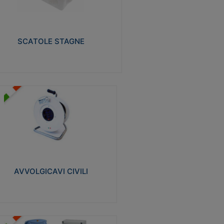
izzate in tecnopolimero isolante e non
pagante la fiamma glow-wire 650° e alta
istenza al calore termocompressione con
a 75°C.
SCATOLE STAGNE
Visualizza
VVOLGICAVI CIVILI
volgicavi domestici realizzati in ABS
ntiurto. Cavo a marchio H05VV-F doppio
olamento. Spina collegata al cavo con
inotti protetti
AVVOLGICAVI CIVILI
Visualizza