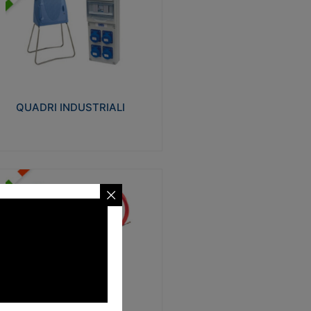
UADRI INDUSTRIALI
alizzati in tecnopolimero isolante e non
ropagante la fiamma Glow-wire 650°.
evata resistenza agli urti: IK08. Colore:
igio RAL 7035.
QUADRI INDUSTRIALI
Visualizza
ONDE
trezzi necessari al trascinamento delle
blature elettriche, dati, fonia, all’interno
lle canaline dedicate. Disponibili in
lon, poliestere, acciaio e fibra di vetro
SONDE
Visualizza