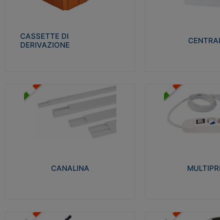
Realizzate in tecnopolimero isolante e non
Realizzati in tecnopolime
propagante la fiamma glow-wire 650° per
propagante la fiamma gl
cassette utilizzo da parete in muratura e
alta resistenza al calore
per pareti in cartongesso
termocompressione con b
CASSETTE DI
CENTRAL
DERIVAZIONE
Visualizza
Visu
MULTIPRESE
CANALINA
Realizzate in termoplasti
Realizzate in tecnopolimero isolante a base
750°C. Costruite secondo
di PVC rigido autoestinguente V0-UL 94.
norme di riferimento CEI
Resistente alla fiamma: Glow-wire 650°C.
protezione: IP20D.
CANALINA
MULTIPR
Visualizza
Visu