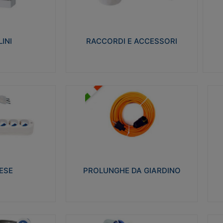
ro isolante e non
Realizzati in ottone e successivamente
Real
ow-wire 650° e
nichelati per conferire una migliore
pro
resistenza alle avverse condizioni
res
ilia 75°C.
ambientali in cui verranno utilizzati.
bili
INI
RACCORDI E ACCESSORI
alizza
Visualizza
PROLUNGHE DA GIARDINO
A
co glow wire test
Realizzate in tecnopolimero isolante
Av
 le seguenti
flessibile e estensibile non propagante la
a
 23-50. Grado di
fiamma slow-wire 750°C. Grado di
is
protezione: IP20
sp
ESE
PROLUNGHE DA GIARDINO
alizza
Visualizza