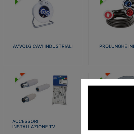
AVVOLGICAVI INDUSTRIALI
PROLUNGHE INDU
Cavo H07RN-F Norme CEI-64-8.
Realizzate in termoplasti
Prese/spine volanti industriali secondo le
750°C. Costruite secondo
norme CEI EN 60309-1. Utilizzo: varie
norme di riferimento CEI
tipologie, anche gravose, collegamento
protezione: IP20D.
mobile.
AVVOLGICAVI INDUSTRIALI
PROLUNGHE IN
Visu
Visualizza
ACCESSORI INSTALLAZIONE
PLAFONIERE
TV
Realizzate in tecnopolime
Realizzate in tecnopolimero isolante e
propagante la fiamma gl
acciaio nichelato per poter garantire una
Elevata resistenza agli urt
schermatura idonea a rendere i segnali TV
protetti dalle emissioni elettromagnetiche.
ACCESSORI
PLAFONI
Visu
INSTALLAZIONE TV
Visualizza