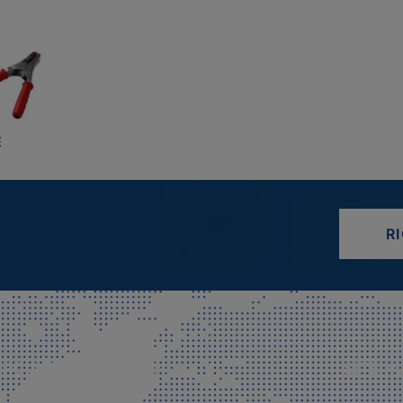
E
R
CIALE E SPEDIZIONI
SITE M