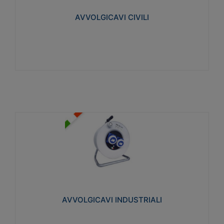
collegata al cavo con spinotti protetti
AVVOLGICAVI CIVILI
Visualizza
AVVOLGICAVI INDUSTRIALI
Cavo H07RN-F Norme CEI-64-8. Prese/spine volanti
industriali secondo le norme CEI EN 60309-1.
Utilizzo: varie tipologie, anche gravose,
collegamento mobile.
AVVOLGICAVI INDUSTRIALI
Visualizza