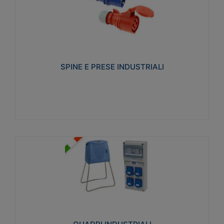
SPINE E PRESE INDUSTRIALI
Realizzate in termoplastico isolante e non
propagante la fiamma (Glow wire 650°C e parti
attive 850°C). Resistente agli agenti chimici con
particolari in acciaio inox.
SPINE E PRESE INDUSTRIALI
Visualizza
QUADRI INDUSTRIALI
Realizzati in tecnopolimero isolante e non
propagante la fiamma Glow-wire 650°. Elevata
resistenza agli urti: IK08. Colore: grigio RAL 7035.