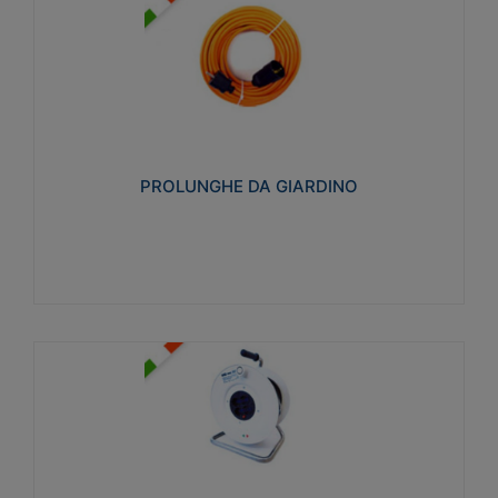
PROLUNGHE DA GIARDINO
Realizzate in tecnopolimero isolante flessibile e
estensibile non propagante la fiamma slow-wire
750°C. Grado di protezione: IP20
PROLUNGHE DA GIARDINO
Visualizza
AVVOLGICAVI CIVILI
Avvolgicavi domestici realizzati in ABS antiurto. Cavo
a marchio H05VV-F doppio isolamento. Spina