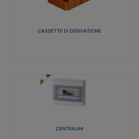
CASSETTE DI DERIVAZIONE
Realizzate in tecnopolimero isolante e non
propagante la fiamma glow-wire 650° per cassette
utilizzo da parete in muratura e per pareti in
cartongesso
CASSETTE DI DERIVAZIONE
Visualizza
CENTRALINI
Realizzati in tecnopolimero isolante e non
propagante la fiamma glow-wire 650° e alta
resistenza al calore termocompressione con bilia
75°C.
CENTRALINI