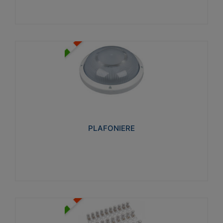
PLAFONIERE
Realizzate in tecnopolimero isolante e non
propagante la fiamma glow-wire 850°. Elevata
resistenza agli urti: IK07-IK 08.
PLAFONIERE
Visualizza