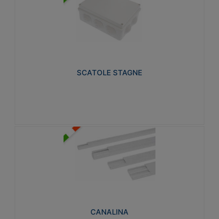
SCATOLE STAGNE
Realizzate in tecnopolimero isolante e non
propagante la fiamma glow-wire 650° e alta
resistenza al calore termocompressione con bilia
75°C.
SCATOLE STAGNE
Visualizza
CANALINA
Realizzate in tecnopolimero isolante a base di PVC
rigido autoestinguente V0-UL 94. Resistente alla
fiamma: Glow-wire 650°C.
CANALINA