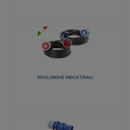
PROLUNGHE INDUSTRIALI
Realizzate in termoplastico glow wire test 750°C.
Costruite secondo le seguenti norme di riferimento
CEI 23-50. Grado di protezione: IP20D.
PROLUNGHE INDUSTRIALI
Visualizza