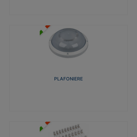
PLAFONIERE
Realizzate in tecnopolimero isolante e non
propagante la fiamma glow-wire 850°. Elevata
resistenza agli urti: IK07-IK 08.
PLAFONIERE
Visualizza