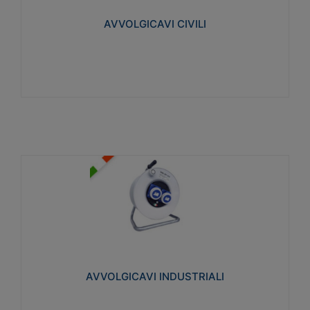
collegata al cavo con spinotti protetti
AVVOLGICAVI CIVILI
Visualizza
AVVOLGICAVI INDUSTRIALI
Cavo H07RN-F Norme CEI-64-8. Prese/spine volanti
industriali secondo le norme CEI EN 60309-1.
Utilizzo: varie tipologie, anche gravose,
collegamento mobile.
AVVOLGICAVI INDUSTRIALI
Visualizza