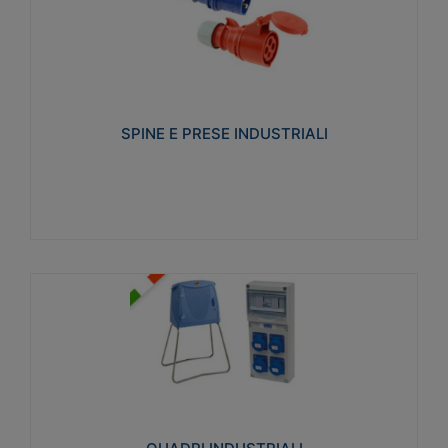
SPINE E PRESE INDUSTRIALI
Realizzate in termoplastico isolante e non
propagante la fiamma (Glow wire 650°C e parti
attive 850°C). Resistente agli agenti chimici con
particolari in acciaio inox.
SPINE E PRESE INDUSTRIALI
Visualizza
QUADRI INDUSTRIALI
Realizzati in tecnopolimero isolante e non
propagante la fiamma Glow-wire 650°. Elevata
resistenza agli urti: IK08. Colore: grigio RAL 7035.