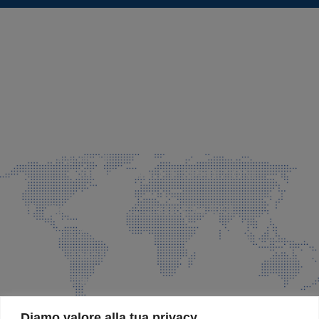
SEDE LEGALE E PRODUZIONE
Via Azzano S. Paolo, 21 Grassobbio (BG)
035 525015
035 335037
info@faeg.it
COMMERCIALE E SPEDIZIONI
Via Padre Elzi, 32 Grassobbio (BG)
035 525015
035 335037
info@faeg.it
SITE MAP
Diamo valore alla tua privacy