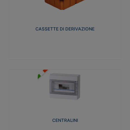
CASSETTE DI DERIVAZIONE
Realizzate in tecnopolimero isolante e non
propagante la fiamma glow-wire 650° per cassette
utilizzo da parete in muratura e per pareti in
cartongesso
CASSETTE DI DERIVAZIONE
Visualizza
CENTRALINI
Realizzati in tecnopolimero isolante e non
propagante la fiamma glow-wire 650° e alta
resistenza al calore termocompressione con bilia
75°C.
CENTRALINI