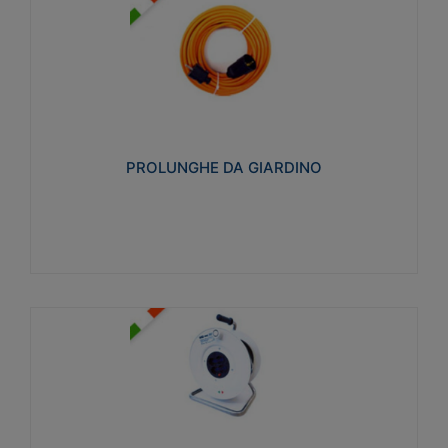
PROLUNGHE DA GIARDINO
Realizzate in tecnopolimero isolante flessibile e
estensibile non propagante la fiamma slow-wire
750°C. Grado di protezione: IP20
PROLUNGHE DA GIARDINO
Visualizza
AVVOLGICAVI CIVILI
Avvolgicavi domestici realizzati in ABS antiurto. Cavo
a marchio H05VV-F doppio isolamento. Spina