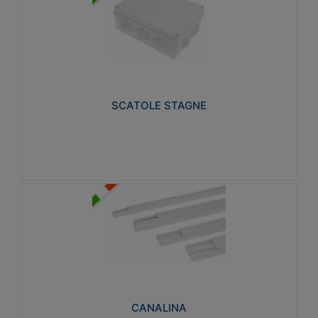
SCATOLE STAGNE
Realizzate in tecnopolimero isolante e non
propagante la fiamma glow-wire 650° e alta
resistenza al calore termocompressione con bilia
75°C.
SCATOLE STAGNE
Visualizza
CANALINA
Realizzate in tecnopolimero isolante a base di PVC
rigido autoestinguente V0-UL 94. Resistente alla
fiamma: Glow-wire 650°C.
CANALINA