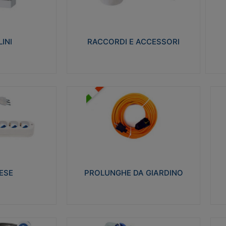
ro isolante e non
Realizzati in ottone e successivamente
Real
ow-wire 650° e
nichelati per conferire una migliore
pro
resistenza alle avverse condizioni
res
ilia 75°C.
ambientali in cui verranno utilizzati.
bili
INI
RACCORDI E ACCESSORI
alizza
Visualizza
PROLUNGHE DA GIARDINO
A
co glow wire test
Realizzate in tecnopolimero isolante
Av
 le seguenti
flessibile e estensibile non propagante la
a
 23-50. Grado di
fiamma slow-wire 750°C. Grado di
is
protezione: IP20
sp
ESE
PROLUNGHE DA GIARDINO
alizza
Visualizza