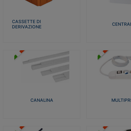
Realizzate in tecnopolimero isolante e non
Realizzati in tecnopolime
propagante la fiamma glow-wire 650° per
propagante la fiamma gl
cassette utilizzo da parete in muratura e
alta resistenza al calore
per pareti in cartongesso
termocompressione con b
CASSETTE DI
CENTRAL
DERIVAZIONE
Visualizza
Visu
MULTIPRESE
CANALINA
Realizzate in termoplasti
Realizzate in tecnopolimero isolante a base
750°C. Costruite secondo
di PVC rigido autoestinguente V0-UL 94.
norme di riferimento CEI
Resistente alla fiamma: Glow-wire 650°C.
protezione: IP20D.
CANALINA
MULTIPR
Visualizza
Visu