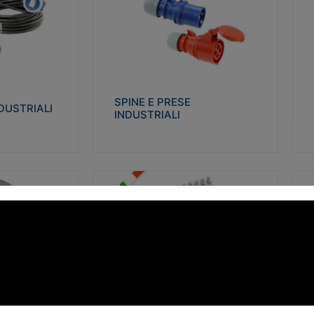
STRIALI
SPINE E PRESE INDUSTRIALI
Q
co glow wire test
Realizzate in termoplastico isolante e non
Re
 le seguenti
propagante la fiamma (Glow wire 650°C e
p
 23-50. Grado di
parti attive 850°C). Resistente agli agenti
El
chimici con particolari in acciaio inox.
gr
SPINE E PRESE
DUSTRIALI
INDUSTRIALI
alizza
Visualizza
FORBOX
S
I morsetti di giunzione unipolari si
At
ro isolante e non
utilizzano nelle cassette di derivazione e in
ca
ow-wire 850°.
tutte le connessioni “volanti” civili e
de
i: IK07-IK 08.
industriali in cui è richiesta praticità di
ny
installazione e sicurezza di connessione.
ERE
FORBOX
alizza
Visualizza