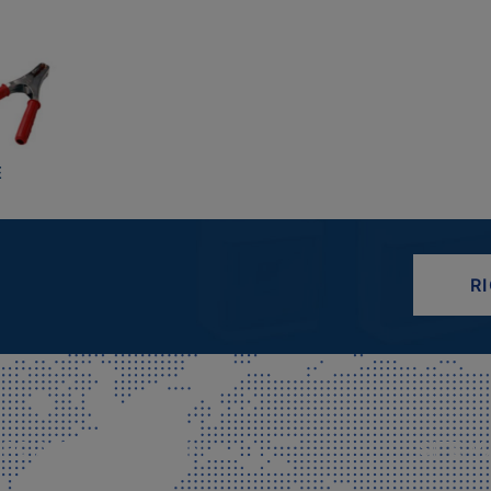
E
R
CIALE E SPEDIZIONI
SITE M