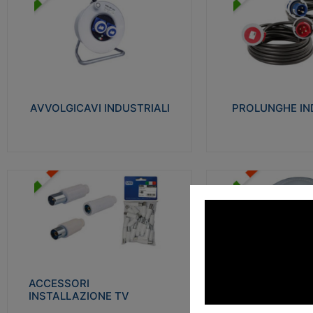
AVVOLGICAVI INDUSTRIALI
PROLUNGHE INDU
Cavo H07RN-F Norme CEI-64-8.
Realizzate in termoplasti
Prese/spine volanti industriali secondo le
750°C. Costruite secondo
norme CEI EN 60309-1. Utilizzo: varie
norme di riferimento CEI
tipologie, anche gravose, collegamento
protezione: IP20D.
mobile.
AVVOLGICAVI INDUSTRIALI
PROLUNGHE IN
Visu
Visualizza
ACCESSORI INSTALLAZIONE
PLAFONIERE
TV
Realizzate in tecnopolime
Realizzate in tecnopolimero isolante e
propagante la fiamma gl
acciaio nichelato per poter garantire una
Elevata resistenza agli urt
schermatura idonea a rendere i segnali TV
protetti dalle emissioni elettromagnetiche.
ACCESSORI
PLAFONI
Visu
INSTALLAZIONE TV
Visualizza