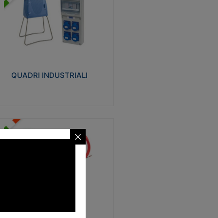
UADRI INDUSTRIALI
alizzati in tecnopolimero isolante e non
ropagante la fiamma Glow-wire 650°.
evata resistenza agli urti: IK08. Colore:
igio RAL 7035.
QUADRI INDUSTRIALI
Visualizza
ONDE
trezzi necessari al trascinamento delle
blature elettriche, dati, fonia, all’interno
lle canaline dedicate. Disponibili in
lon, poliestere, acciaio e fibra di vetro
SONDE
Visualizza