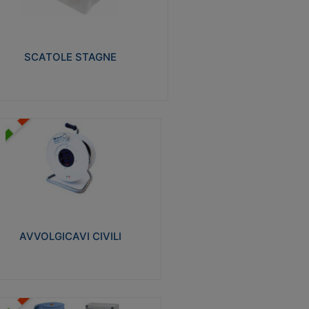
izzate in tecnopolimero isolante e non
pagante la fiamma glow-wire 650° e alta
istenza al calore termocompressione con
a 75°C.
SCATOLE STAGNE
Visualizza
VVOLGICAVI CIVILI
volgicavi domestici realizzati in ABS
ntiurto. Cavo a marchio H05VV-F doppio
olamento. Spina collegata al cavo con
inotti protetti
AVVOLGICAVI CIVILI
Visualizza