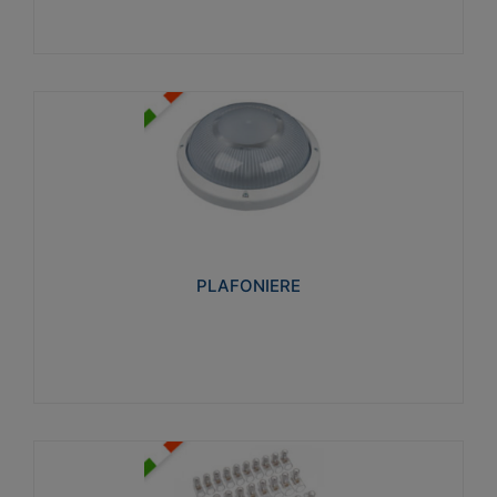
PLAFONIERE
Realizzate in tecnopolimero isolante e non
propagante la fiamma glow-wire 850°. Elevata
resistenza agli urti: IK07-IK 08.
PLAFONIERE
Visualizza