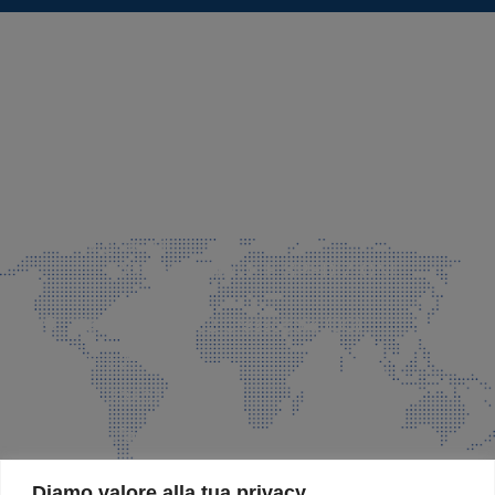
SEDE LEGALE E PRODUZIONE
Via Azzano S. Paolo, 21 Grassobbio (BG)
035 525015
035 335037
info@faeg.it
COMMERCIALE E SPEDIZIONI
Via Padre Elzi, 32 Grassobbio (BG)
035 525015
035 335037
info@faeg.it
SITE MAP
Diamo valore alla tua privacy