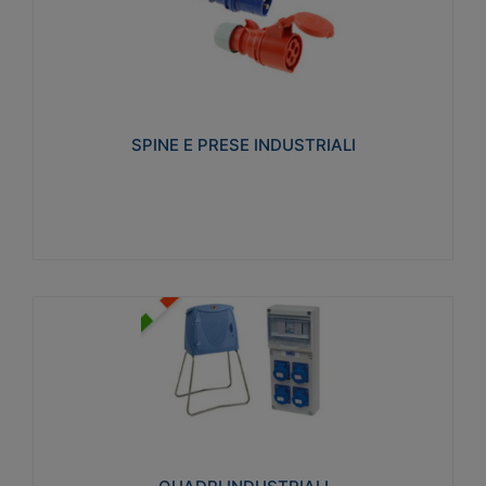
SPINE E PRESE INDUSTRIALI
Realizzate in termoplastico isolante e non
propagante la fiamma (Glow wire 650°C e parti
attive 850°C). Resistente agli agenti chimici con
particolari in acciaio inox.
SPINE E PRESE INDUSTRIALI
Visualizza
QUADRI INDUSTRIALI
Realizzati in tecnopolimero isolante e non
propagante la fiamma Glow-wire 650°. Elevata
resistenza agli urti: IK08. Colore: grigio RAL 7035.