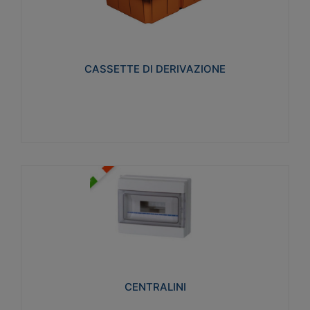
CASSETTE DI DERIVAZIONE
Realizzate in tecnopolimero isolante e non
propagante la fiamma glow-wire 650° per cassette
utilizzo da parete in muratura e per pareti in
cartongesso
CASSETTE DI DERIVAZIONE
Visualizza
CENTRALINI
Realizzati in tecnopolimero isolante e non
propagante la fiamma glow-wire 650° e alta
resistenza al calore termocompressione con bilia
75°C.
CENTRALINI