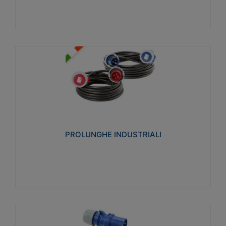
PROLUNGHE INDUSTRIALI
Realizzate in termoplastico glow wire test 750°C.
Costruite secondo le seguenti norme di riferimento
CEI 23-50. Grado di protezione: IP20D.
PROLUNGHE INDUSTRIALI
Visualizza