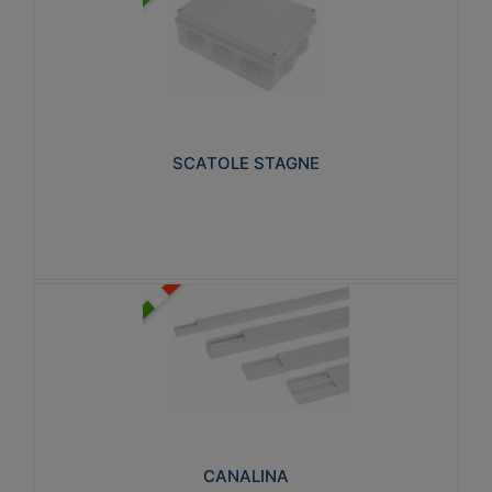
SCATOLE STAGNE
Realizzate in tecnopolimero isolante e non
propagante la fiamma glow-wire 650° e alta
resistenza al calore termocompressione con bilia
75°C.
SCATOLE STAGNE
Visualizza
CANALINA
Realizzate in tecnopolimero isolante a base di PVC
rigido autoestinguente V0-UL 94. Resistente alla
fiamma: Glow-wire 650°C.
CANALINA