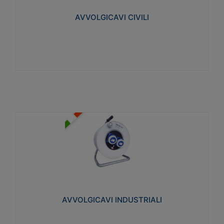
collegata al cavo con spinotti protetti
AVVOLGICAVI CIVILI
Visualizza
AVVOLGICAVI INDUSTRIALI
Cavo H07RN-F Norme CEI-64-8. Prese/spine volanti
industriali secondo le norme CEI EN 60309-1.
Utilizzo: varie tipologie, anche gravose,
collegamento mobile.
AVVOLGICAVI INDUSTRIALI
Visualizza