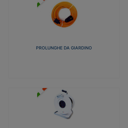
PROLUNGHE DA GIARDINO
Realizzate in tecnopolimero isolante flessibile e
estensibile non propagante la fiamma slow-wire
750°C. Grado di protezione: IP20
PROLUNGHE DA GIARDINO
Visualizza
AVVOLGICAVI CIVILI
Avvolgicavi domestici realizzati in ABS antiurto. Cavo
a marchio H05VV-F doppio isolamento. Spina