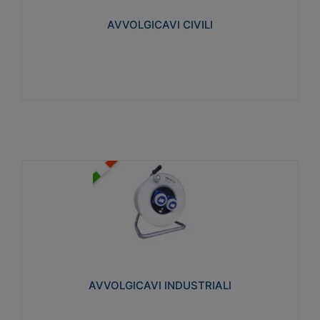
collegata al cavo con spinotti protetti
AVVOLGICAVI CIVILI
Visualizza
AVVOLGICAVI INDUSTRIALI
Cavo H07RN-F Norme CEI-64-8. Prese/spine volanti
industriali secondo le norme CEI EN 60309-1.
Utilizzo: varie tipologie, anche gravose,
collegamento mobile.
AVVOLGICAVI INDUSTRIALI
Visualizza