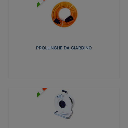
PROLUNGHE DA GIARDINO
Realizzate in tecnopolimero isolante flessibile e
estensibile non propagante la fiamma slow-wire
750°C. Grado di protezione: IP20
PROLUNGHE DA GIARDINO
Visualizza
AVVOLGICAVI CIVILI
Avvolgicavi domestici realizzati in ABS antiurto. Cavo
a marchio H05VV-F doppio isolamento. Spina