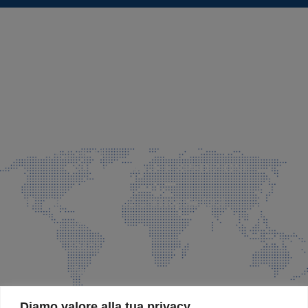
SEDE LEGALE E PRODUZIONE
Via Azzano S. Paolo, 21 Grassobbio (BG)
035 525015
035 335037
info@faeg.it
COMMERCIALE E SPEDIZIONI
Via Padre Elzi, 32 Grassobbio (BG)
035 525015
035 335037
info@faeg.it
SITE MAP
Diamo valore alla tua privacy