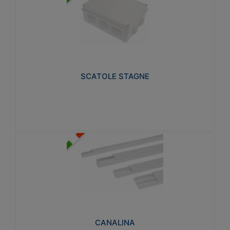
SCATOLE STAGNE
Realizzate in tecnopolimero isolante e non
propagante la fiamma glow-wire 650° e alta
resistenza al calore termocompressione con bilia
75°C.
SCATOLE STAGNE
Visualizza
CANALINA
Realizzate in tecnopolimero isolante a base di PVC
rigido autoestinguente V0-UL 94. Resistente alla
fiamma: Glow-wire 650°C.
CANALINA