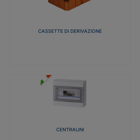
CASSETTE DI DERIVAZIONE
Realizzate in tecnopolimero isolante e non
propagante la fiamma glow-wire 650° per cassette
utilizzo da parete in muratura e per pareti in
cartongesso
CASSETTE DI DERIVAZIONE
Visualizza
CENTRALINI
Realizzati in tecnopolimero isolante e non
propagante la fiamma glow-wire 650° e alta
resistenza al calore termocompressione con bilia
75°C.
CENTRALINI