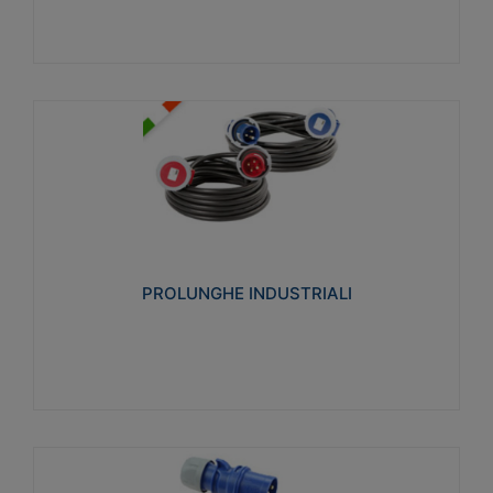
PROLUNGHE INDUSTRIALI
Realizzate in termoplastico glow wire test 750°C.
Costruite secondo le seguenti norme di riferimento
CEI 23-50. Grado di protezione: IP20D.
PROLUNGHE INDUSTRIALI
Visualizza