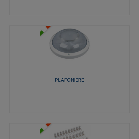
PLAFONIERE
Realizzate in tecnopolimero isolante e non
propagante la fiamma glow-wire 850°. Elevata
resistenza agli urti: IK07-IK 08.
PLAFONIERE
Visualizza