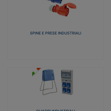
SPINE E PRESE INDUSTRIALI
Realizzate in termoplastico isolante e non
propagante la fiamma (Glow wire 650°C e parti
attive 850°C). Resistente agli agenti chimici con
particolari in acciaio inox.
SPINE E PRESE INDUSTRIALI
Visualizza
QUADRI INDUSTRIALI
Realizzati in tecnopolimero isolante e non
propagante la fiamma Glow-wire 650°. Elevata
resistenza agli urti: IK08. Colore: grigio RAL 7035.