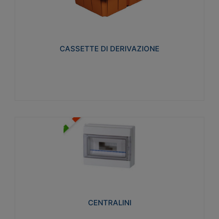
CASSETTE DI DERIVAZIONE
Realizzate in tecnopolimero isolante e non
propagante la fiamma glow-wire 650° per cassette
utilizzo da parete in muratura e per pareti in
cartongesso
CASSETTE DI DERIVAZIONE
Visualizza
CENTRALINI
Realizzati in tecnopolimero isolante e non
propagante la fiamma glow-wire 650° e alta
resistenza al calore termocompressione con bilia
75°C.
CENTRALINI