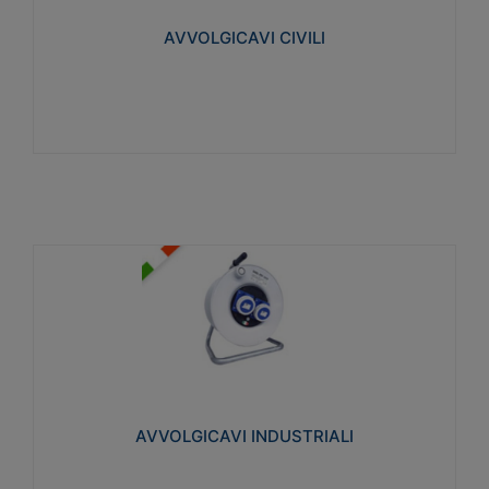
collegata al cavo con spinotti protetti
AVVOLGICAVI CIVILI
Visualizza
AVVOLGICAVI INDUSTRIALI
Cavo H07RN-F Norme CEI-64-8. Prese/spine volanti
industriali secondo le norme CEI EN 60309-1.
Utilizzo: varie tipologie, anche gravose,
collegamento mobile.
AVVOLGICAVI INDUSTRIALI
Visualizza