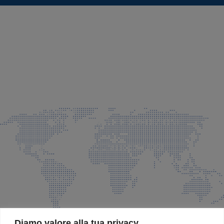
SEDE LEGALE E PRODUZIONE
Via Azzano S. Paolo, 21 Grassobbio (BG)
035 525015
035 335037
info@faeg.it
COMMERCIALE E SPEDIZIONI
Via Padre Elzi, 32 Grassobbio (BG)
035 525015
035 335037
info@faeg.it
SITE MAP
Diamo valore alla tua privacy