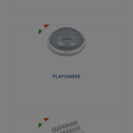
PLAFONIERE
Realizzate in tecnopolimero isolante e non
propagante la fiamma glow-wire 850°. Elevata
resistenza agli urti: IK07-IK 08.
PLAFONIERE
Visualizza