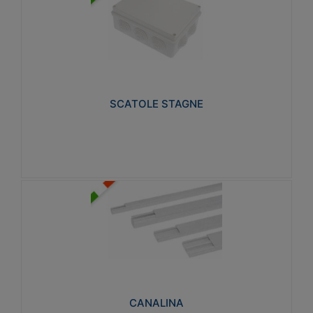
SCATOLE STAGNE
Realizzate in tecnopolimero isolante e non
propagante la fiamma glow-wire 650° e alta
resistenza al calore termocompressione con bilia
75°C.
SCATOLE STAGNE
Visualizza
CANALINA
Realizzate in tecnopolimero isolante a base di PVC
rigido autoestinguente V0-UL 94. Resistente alla
fiamma: Glow-wire 650°C.
CANALINA