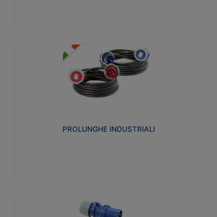
PROLUNGHE INDUSTRIALI
Realizzate in termoplastico glow wire test 750°C.
Costruite secondo le seguenti norme di riferimento
CEI 23-50. Grado di protezione: IP20D.
PROLUNGHE INDUSTRIALI
Visualizza