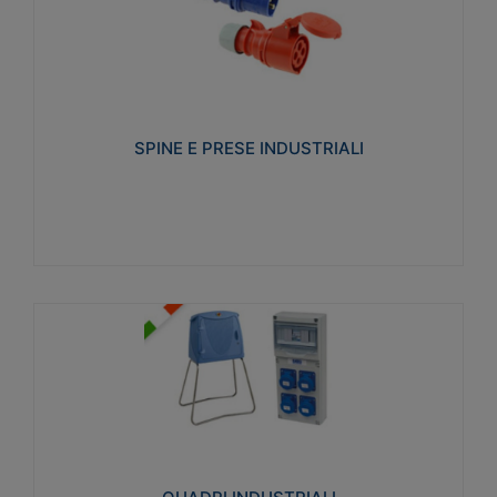
SPINE E PRESE INDUSTRIALI
Realizzate in termoplastico isolante e non
propagante la fiamma (Glow wire 650°C e parti
attive 850°C). Resistente agli agenti chimici con
particolari in acciaio inox.
SPINE E PRESE INDUSTRIALI
Visualizza
QUADRI INDUSTRIALI
Realizzati in tecnopolimero isolante e non
propagante la fiamma Glow-wire 650°. Elevata
resistenza agli urti: IK08. Colore: grigio RAL 7035.