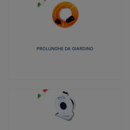
PROLUNGHE DA GIARDINO
Realizzate in tecnopolimero isolante flessibile e
estensibile non propagante la fiamma slow-wire
750°C. Grado di protezione: IP20
PROLUNGHE DA GIARDINO
Visualizza
AVVOLGICAVI CIVILI
Avvolgicavi domestici realizzati in ABS antiurto. Cavo
a marchio H05VV-F doppio isolamento. Spina