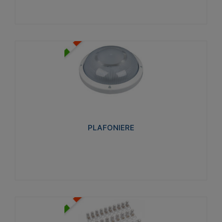
PLAFONIERE
Realizzate in tecnopolimero isolante e non
propagante la fiamma glow-wire 850°. Elevata
resistenza agli urti: IK07-IK 08.
PLAFONIERE
Visualizza