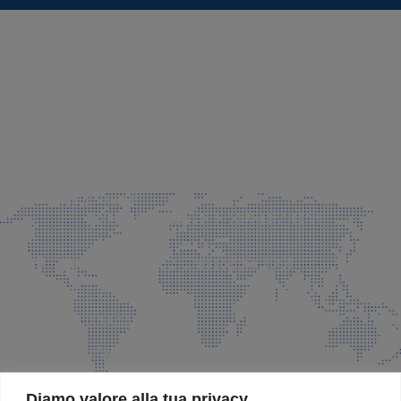
SEDE LEGALE E PRODUZIONE
Via Azzano S. Paolo, 21 Grassobbio (BG)
035 525015
035 335037
info@faeg.it
COMMERCIALE E SPEDIZIONI
Via Padre Elzi, 32 Grassobbio (BG)
035 525015
035 335037
info@faeg.it
SITE MAP
Diamo valore alla tua privacy