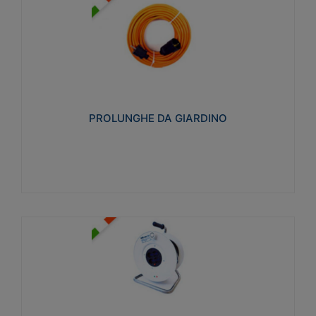
PROLUNGHE DA GIARDINO
Realizzate in tecnopolimero isolante flessibile e
estensibile non propagante la fiamma slow-wire
750°C. Grado di protezione: IP20
PROLUNGHE DA GIARDINO
Visualizza
AVVOLGICAVI CIVILI
Avvolgicavi domestici realizzati in ABS antiurto. Cavo
a marchio H05VV-F doppio isolamento. Spina