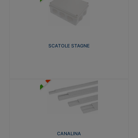
SCATOLE STAGNE
Realizzate in tecnopolimero isolante e non
propagante la fiamma glow-wire 650° e alta
resistenza al calore termocompressione con bilia
75°C.
SCATOLE STAGNE
Visualizza
CANALINA
Realizzate in tecnopolimero isolante a base di PVC
rigido autoestinguente V0-UL 94. Resistente alla
fiamma: Glow-wire 650°C.
CANALINA