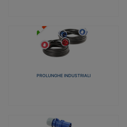
PROLUNGHE INDUSTRIALI
Realizzate in termoplastico glow wire test 750°C.
Costruite secondo le seguenti norme di riferimento
CEI 23-50. Grado di protezione: IP20D.
PROLUNGHE INDUSTRIALI
Visualizza