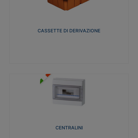
CASSETTE DI DERIVAZIONE
Realizzate in tecnopolimero isolante e non
propagante la fiamma glow-wire 650° per cassette
utilizzo da parete in muratura e per pareti in
cartongesso
CASSETTE DI DERIVAZIONE
Visualizza
CENTRALINI
Realizzati in tecnopolimero isolante e non
propagante la fiamma glow-wire 650° e alta
resistenza al calore termocompressione con bilia
75°C.
CENTRALINI