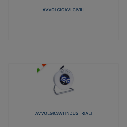
collegata al cavo con spinotti protetti
AVVOLGICAVI CIVILI
Visualizza
AVVOLGICAVI INDUSTRIALI
Cavo H07RN-F Norme CEI-64-8. Prese/spine volanti
industriali secondo le norme CEI EN 60309-1.
Utilizzo: varie tipologie, anche gravose,
collegamento mobile.
AVVOLGICAVI INDUSTRIALI
Visualizza