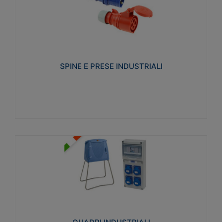
SPINE E PRESE INDUSTRIALI
Realizzate in termoplastico isolante e non
propagante la fiamma (Glow wire 650°C e parti
attive 850°C). Resistente agli agenti chimici con
particolari in acciaio inox.
SPINE E PRESE INDUSTRIALI
Visualizza
QUADRI INDUSTRIALI
Realizzati in tecnopolimero isolante e non
propagante la fiamma Glow-wire 650°. Elevata
resistenza agli urti: IK08. Colore: grigio RAL 7035.