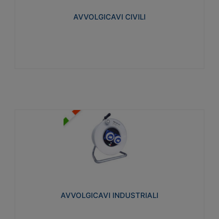
collegata al cavo con spinotti protetti
AVVOLGICAVI CIVILI
Visualizza
AVVOLGICAVI INDUSTRIALI
Cavo H07RN-F Norme CEI-64-8. Prese/spine volanti
industriali secondo le norme CEI EN 60309-1.
Utilizzo: varie tipologie, anche gravose,
collegamento mobile.
AVVOLGICAVI INDUSTRIALI
Visualizza