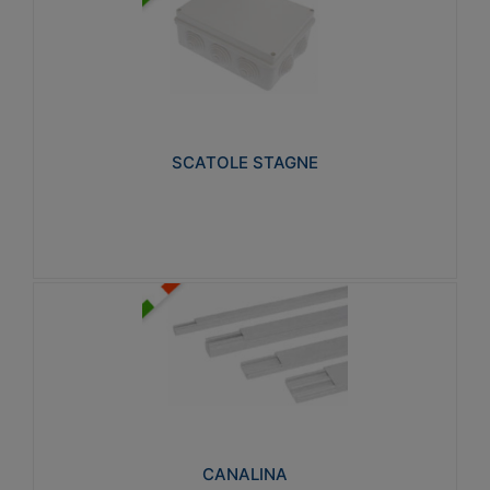
SCATOLE STAGNE
Realizzate in tecnopolimero isolante e non
propagante la fiamma glow-wire 650° e alta
resistenza al calore termocompressione con bilia
75°C.
SCATOLE STAGNE
Visualizza
CANALINA
Realizzate in tecnopolimero isolante a base di PVC
rigido autoestinguente V0-UL 94. Resistente alla
fiamma: Glow-wire 650°C.
CANALINA