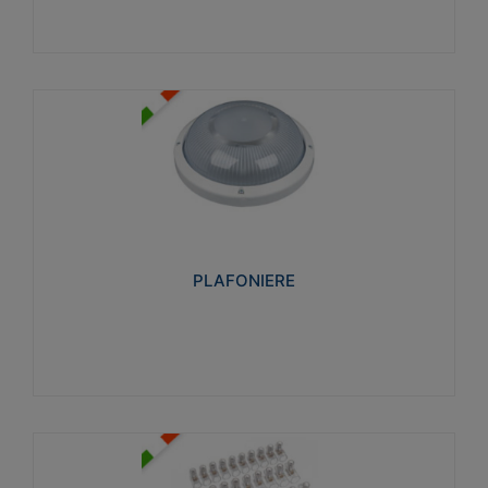
PLAFONIERE
Realizzate in tecnopolimero isolante e non
propagante la fiamma glow-wire 850°. Elevata
resistenza agli urti: IK07-IK 08.
PLAFONIERE
Visualizza