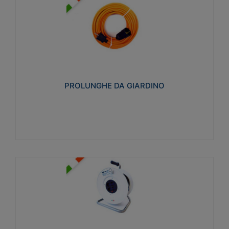
PROLUNGHE DA GIARDINO
Realizzate in tecnopolimero isolante flessibile e
estensibile non propagante la fiamma slow-wire
750°C. Grado di protezione: IP20
PROLUNGHE DA GIARDINO
Visualizza
AVVOLGICAVI CIVILI
Avvolgicavi domestici realizzati in ABS antiurto. Cavo
a marchio H05VV-F doppio isolamento. Spina