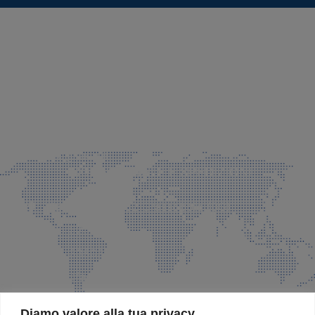
SEDE LEGALE E PRODUZIONE
Via Azzano S. Paolo, 21 Grassobbio (BG)
035 525015
035 335037
info@faeg.it
COMMERCIALE E SPEDIZIONI
Via Padre Elzi, 32 Grassobbio (BG)
035 525015
035 335037
info@faeg.it
SITE MAP
Diamo valore alla tua privacy