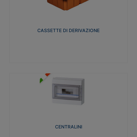
CASSETTE DI DERIVAZIONE
Realizzate in tecnopolimero isolante e non
propagante la fiamma glow-wire 650° per cassette
utilizzo da parete in muratura e per pareti in
cartongesso
CASSETTE DI DERIVAZIONE
Visualizza
CENTRALINI
Realizzati in tecnopolimero isolante e non
propagante la fiamma glow-wire 650° e alta
resistenza al calore termocompressione con bilia
75°C.
CENTRALINI