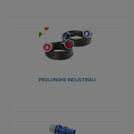
PROLUNGHE INDUSTRIALI
Realizzate in termoplastico glow wire test 750°C.
Costruite secondo le seguenti norme di riferimento
CEI 23-50. Grado di protezione: IP20D.
PROLUNGHE INDUSTRIALI
Visualizza