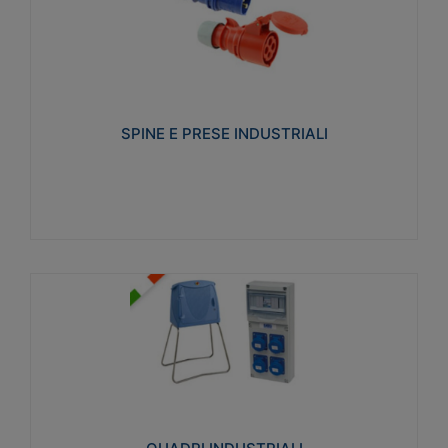
SPINE E PRESE INDUSTRIALI
Realizzate in termoplastico isolante e non
propagante la fiamma (Glow wire 650°C e parti
attive 850°C). Resistente agli agenti chimici con
particolari in acciaio inox.
SPINE E PRESE INDUSTRIALI
Visualizza
QUADRI INDUSTRIALI
Realizzati in tecnopolimero isolante e non
propagante la fiamma Glow-wire 650°. Elevata
resistenza agli urti: IK08. Colore: grigio RAL 7035.