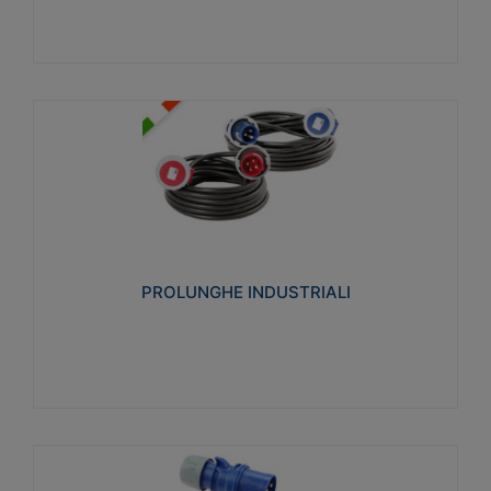
PROLUNGHE INDUSTRIALI
Realizzate in termoplastico glow wire test 750°C.
Costruite secondo le seguenti norme di riferimento
CEI 23-50. Grado di protezione: IP20D.
PROLUNGHE INDUSTRIALI
Visualizza