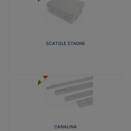
SCATOLE STAGNE
Realizzate in tecnopolimero isolante e non
propagante la fiamma glow-wire 650° e alta
resistenza al calore termocompressione con bilia
75°C.
SCATOLE STAGNE
Visualizza
CANALINA
Realizzate in tecnopolimero isolante a base di PVC
rigido autoestinguente V0-UL 94. Resistente alla
fiamma: Glow-wire 650°C.
CANALINA