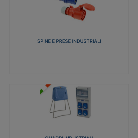
SPINE E PRESE INDUSTRIALI
Realizzate in termoplastico isolante e non
propagante la fiamma (Glow wire 650°C e parti
attive 850°C). Resistente agli agenti chimici con
particolari in acciaio inox.
SPINE E PRESE INDUSTRIALI
Visualizza
QUADRI INDUSTRIALI
Realizzati in tecnopolimero isolante e non
propagante la fiamma Glow-wire 650°. Elevata
resistenza agli urti: IK08. Colore: grigio RAL 7035.