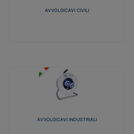
collegata al cavo con spinotti protetti
AVVOLGICAVI CIVILI
Visualizza
AVVOLGICAVI INDUSTRIALI
Cavo H07RN-F Norme CEI-64-8. Prese/spine volanti
industriali secondo le norme CEI EN 60309-1.
Utilizzo: varie tipologie, anche gravose,
collegamento mobile.
AVVOLGICAVI INDUSTRIALI
Visualizza