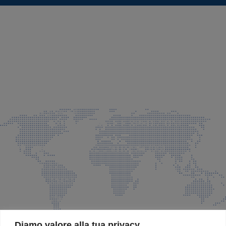
SEDE LEGALE E PRODUZIONE
Via Azzano S. Paolo, 21 Grassobbio (BG)
035 525015
035 335037
info@faeg.it
COMMERCIALE E SPEDIZIONI
Via Padre Elzi, 32 Grassobbio (BG)
035 525015
035 335037
info@faeg.it
SITE MAP
Diamo valore alla tua privacy