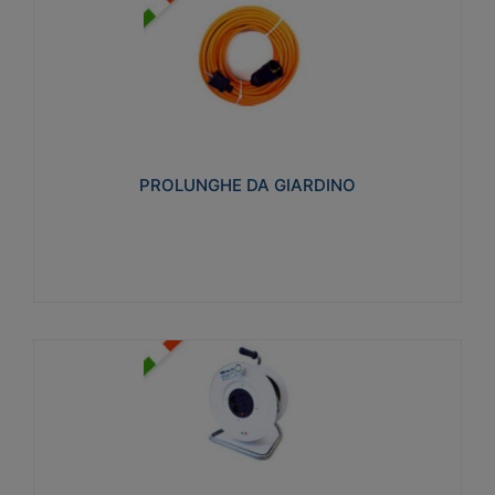
PROLUNGHE DA GIARDINO
Realizzate in tecnopolimero isolante flessibile e
estensibile non propagante la fiamma slow-wire
750°C. Grado di protezione: IP20
PROLUNGHE DA GIARDINO
Visualizza
AVVOLGICAVI CIVILI
Avvolgicavi domestici realizzati in ABS antiurto. Cavo
a marchio H05VV-F doppio isolamento. Spina