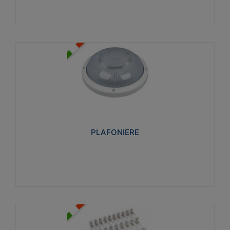
PLAFONIERE
Realizzate in tecnopolimero isolante e non
propagante la fiamma glow-wire 850°. Elevata
resistenza agli urti: IK07-IK 08.
PLAFONIERE
Visualizza