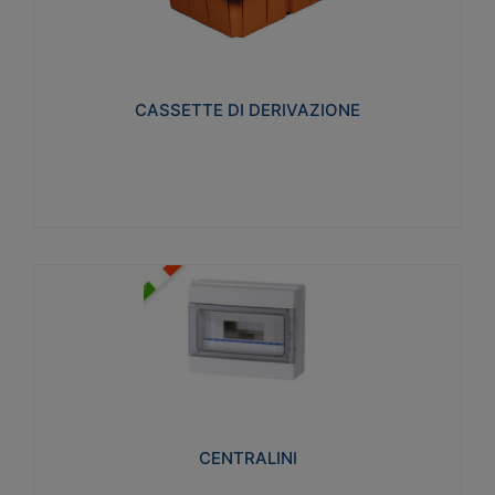
CASSETTE DI DERIVAZIONE
Realizzate in tecnopolimero isolante e non
propagante la fiamma glow-wire 650° per cassette
utilizzo da parete in muratura e per pareti in
cartongesso
CASSETTE DI DERIVAZIONE
Visualizza
CENTRALINI
Realizzati in tecnopolimero isolante e non
propagante la fiamma glow-wire 650° e alta
resistenza al calore termocompressione con bilia
75°C.
CENTRALINI