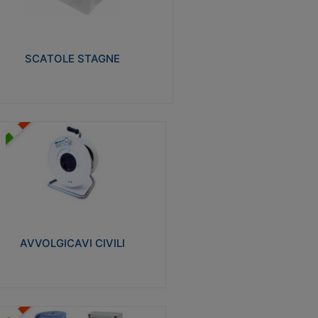
izzate in tecnopolimero isolante e non
pagante la fiamma glow-wire 650° e alta
istenza al calore termocompressione con
a 75°C.
SCATOLE STAGNE
Visualizza
VVOLGICAVI CIVILI
volgicavi domestici realizzati in ABS
ntiurto. Cavo a marchio H05VV-F doppio
olamento. Spina collegata al cavo con
inotti protetti
AVVOLGICAVI CIVILI
Visualizza