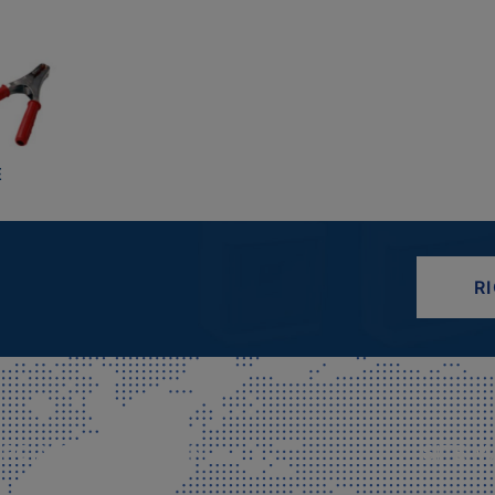
E
R
CIALE E SPEDIZIONI
SITE M