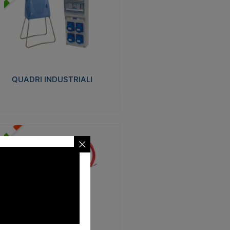
UADRI INDUSTRIALI
alizzati in tecnopolimero isolante e non
ropagante la fiamma Glow-wire 650°.
evata resistenza agli urti: IK08. Colore:
igio RAL 7035.
QUADRI INDUSTRIALI
Visualizza
ONDE
trezzi necessari al trascinamento delle
blature elettriche, dati, fonia, all’interno
lle canaline dedicate. Disponibili in
lon, poliestere, acciaio e fibra di vetro
SONDE
Visualizza