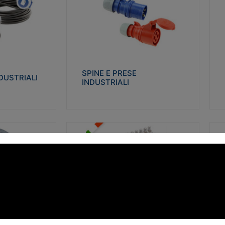
STRIALI
SPINE E PRESE INDUSTRIALI
Q
co glow wire test
Realizzate in termoplastico isolante e non
Re
 le seguenti
propagante la fiamma (Glow wire 650°C e
p
 23-50. Grado di
parti attive 850°C). Resistente agli agenti
El
chimici con particolari in acciaio inox.
gr
SPINE E PRESE
DUSTRIALI
INDUSTRIALI
alizza
Visualizza
FORBOX
S
I morsetti di giunzione unipolari si
At
ro isolante e non
utilizzano nelle cassette di derivazione e in
ca
ow-wire 850°.
tutte le connessioni “volanti” civili e
de
i: IK07-IK 08.
industriali in cui è richiesta praticità di
ny
installazione e sicurezza di connessione.
ERE
FORBOX
alizza
Visualizza