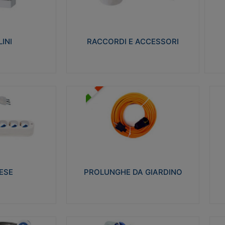
ro isolante e non
Realizzati in ottone e successivamente
Real
ow-wire 650° e
nichelati per conferire una migliore
pro
resistenza alle avverse condizioni
res
ilia 75°C.
ambientali in cui verranno utilizzati.
bili
INI
RACCORDI E ACCESSORI
alizza
Visualizza
PROLUNGHE DA GIARDINO
A
co glow wire test
Realizzate in tecnopolimero isolante
Av
 le seguenti
flessibile e estensibile non propagante la
a
 23-50. Grado di
fiamma slow-wire 750°C. Grado di
is
protezione: IP20
sp
ESE
PROLUNGHE DA GIARDINO
alizza
Visualizza