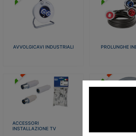
AVVOLGICAVI INDUSTRIALI
PROLUNGHE INDU
Cavo H07RN-F Norme CEI-64-8.
Realizzate in termoplasti
Prese/spine volanti industriali secondo le
750°C. Costruite secondo
norme CEI EN 60309-1. Utilizzo: varie
norme di riferimento CEI
tipologie, anche gravose, collegamento
protezione: IP20D.
mobile.
AVVOLGICAVI INDUSTRIALI
PROLUNGHE IN
Visu
Visualizza
ACCESSORI INSTALLAZIONE
PLAFONIERE
TV
Realizzate in tecnopolime
Realizzate in tecnopolimero isolante e
propagante la fiamma gl
acciaio nichelato per poter garantire una
Elevata resistenza agli urt
schermatura idonea a rendere i segnali TV
protetti dalle emissioni elettromagnetiche.
ACCESSORI
PLAFONI
Visu
INSTALLAZIONE TV
Visualizza