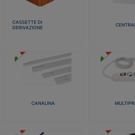
Realizzate in tecnopolimero isolante e non
Realizzati in tecnopolime
propagante la fiamma glow-wire 650° per
propagante la fiamma gl
cassette utilizzo da parete in muratura e
alta resistenza al calore
per pareti in cartongesso
termocompressione con b
CASSETTE DI
CENTRAL
DERIVAZIONE
Visualizza
Visu
MULTIPRESE
CANALINA
Realizzate in termoplasti
Realizzate in tecnopolimero isolante a base
750°C. Costruite secondo
di PVC rigido autoestinguente V0-UL 94.
norme di riferimento CEI
Resistente alla fiamma: Glow-wire 650°C.
protezione: IP20D.
CANALINA
MULTIPR
Visualizza
Visu