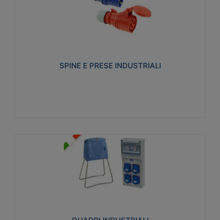
SPINE E PRESE INDUSTRIALI
Realizzate in termoplastico isolante e non
propagante la fiamma (Glow wire 650°C e parti
attive 850°C). Resistente agli agenti chimici con
particolari in acciaio inox.
SPINE E PRESE INDUSTRIALI
Visualizza
QUADRI INDUSTRIALI
Realizzati in tecnopolimero isolante e non
propagante la fiamma Glow-wire 650°. Elevata
resistenza agli urti: IK08. Colore: grigio RAL 7035.