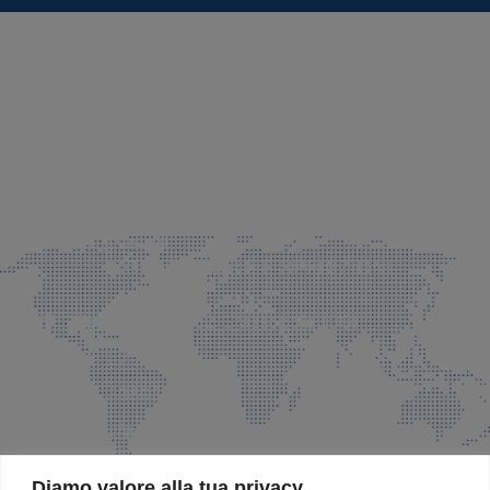
SEDE LEGALE E PRODUZIONE
Via Azzano S. Paolo, 21 Grassobbio (BG)
035 525015
035 335037
info@faeg.it
COMMERCIALE E SPEDIZIONI
Via Padre Elzi, 32 Grassobbio (BG)
035 525015
035 335037
info@faeg.it
SITE MAP
Diamo valore alla tua privacy