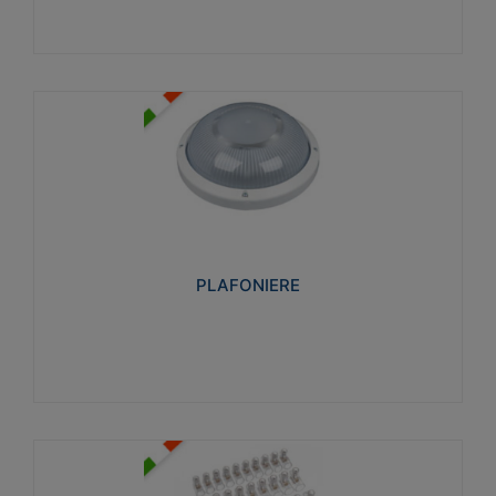
PLAFONIERE
Realizzate in tecnopolimero isolante e non
propagante la fiamma glow-wire 850°. Elevata
resistenza agli urti: IK07-IK 08.
PLAFONIERE
Visualizza