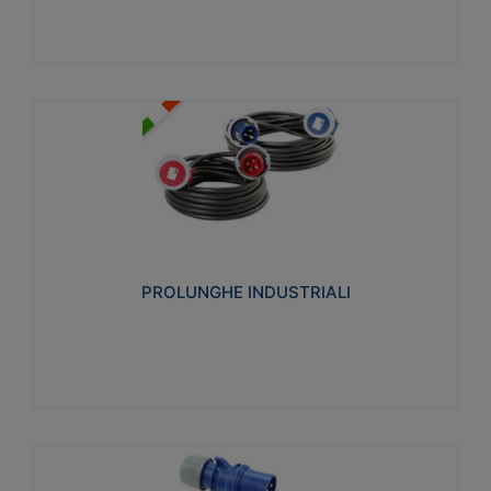
PROLUNGHE INDUSTRIALI
Realizzate in termoplastico glow wire test 750°C.
Costruite secondo le seguenti norme di riferimento
CEI 23-50. Grado di protezione: IP20D.
PROLUNGHE INDUSTRIALI
Visualizza