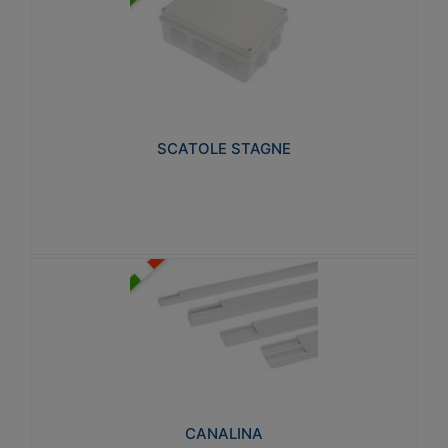
SCATOLE STAGNE
Realizzate in tecnopolimero isolante e non
propagante la fiamma glow-wire 650° e alta
resistenza al calore termocompressione con bilia
75°C.
SCATOLE STAGNE
Visualizza
CANALINA
Realizzate in tecnopolimero isolante a base di PVC
rigido autoestinguente V0-UL 94. Resistente alla
fiamma: Glow-wire 650°C.
CANALINA