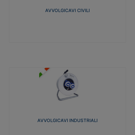
collegata al cavo con spinotti protetti
AVVOLGICAVI CIVILI
Visualizza
AVVOLGICAVI INDUSTRIALI
Cavo H07RN-F Norme CEI-64-8. Prese/spine volanti
industriali secondo le norme CEI EN 60309-1.
Utilizzo: varie tipologie, anche gravose,
collegamento mobile.
AVVOLGICAVI INDUSTRIALI
Visualizza