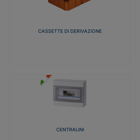
CASSETTE DI DERIVAZIONE
Realizzate in tecnopolimero isolante e non
propagante la fiamma glow-wire 650° per cassette
utilizzo da parete in muratura e per pareti in
cartongesso
CASSETTE DI DERIVAZIONE
Visualizza
CENTRALINI
Realizzati in tecnopolimero isolante e non
propagante la fiamma glow-wire 650° e alta
resistenza al calore termocompressione con bilia
75°C.
CENTRALINI