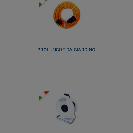
PROLUNGHE DA GIARDINO
Realizzate in tecnopolimero isolante flessibile e
estensibile non propagante la fiamma slow-wire
750°C. Grado di protezione: IP20
PROLUNGHE DA GIARDINO
Visualizza
AVVOLGICAVI CIVILI
Avvolgicavi domestici realizzati in ABS antiurto. Cavo
a marchio H05VV-F doppio isolamento. Spina