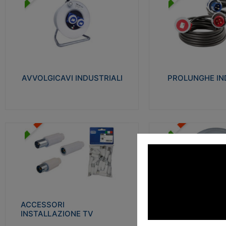
AVVOLGICAVI INDUSTRIALI
PROLUNGHE INDU
Cavo H07RN-F Norme CEI-64-8.
Realizzate in termoplasti
Prese/spine volanti industriali secondo le
750°C. Costruite secondo
norme CEI EN 60309-1. Utilizzo: varie
norme di riferimento CEI
tipologie, anche gravose, collegamento
protezione: IP20D.
mobile.
AVVOLGICAVI INDUSTRIALI
PROLUNGHE IN
Visu
Visualizza
ACCESSORI INSTALLAZIONE
PLAFONIERE
TV
Realizzate in tecnopolime
Realizzate in tecnopolimero isolante e
propagante la fiamma gl
acciaio nichelato per poter garantire una
Elevata resistenza agli urt
schermatura idonea a rendere i segnali TV
protetti dalle emissioni elettromagnetiche.
ACCESSORI
PLAFONI
Visu
INSTALLAZIONE TV
Visualizza