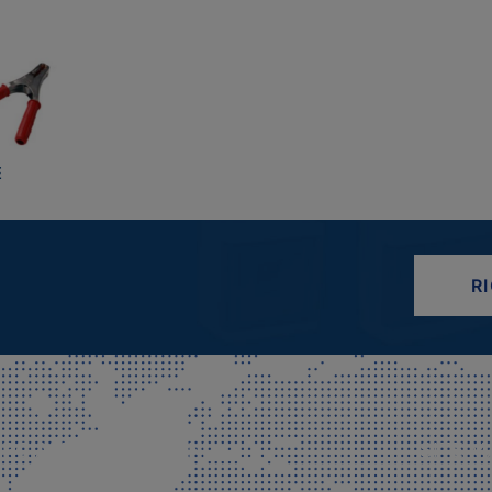
E
R
CIALE E SPEDIZIONI
SITE M