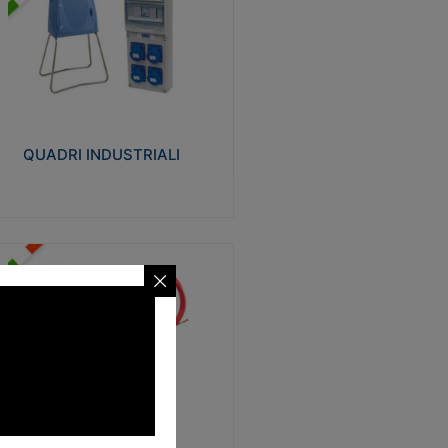
UADRI INDUSTRIALI
alizzati in tecnopolimero isolante e non
ropagante la fiamma Glow-wire 650°.
evata resistenza agli urti: IK08. Colore:
igio RAL 7035.
QUADRI INDUSTRIALI
Visualizza
ONDE
trezzi necessari al trascinamento delle
blature elettriche, dati, fonia, all’interno
lle canaline dedicate. Disponibili in
lon, poliestere, acciaio e fibra di vetro
SONDE
Visualizza