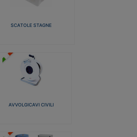
izzate in tecnopolimero isolante e non
pagante la fiamma glow-wire 650° e alta
istenza al calore termocompressione con
a 75°C.
SCATOLE STAGNE
Visualizza
VVOLGICAVI CIVILI
volgicavi domestici realizzati in ABS
ntiurto. Cavo a marchio H05VV-F doppio
olamento. Spina collegata al cavo con
inotti protetti
AVVOLGICAVI CIVILI
Visualizza