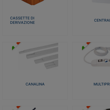
Realizzate in tecnopolimero isolante e non
Realizzati in tecnopolime
propagante la fiamma glow-wire 650° per
propagante la fiamma gl
cassette utilizzo da parete in muratura e
alta resistenza al calore
per pareti in cartongesso
termocompressione con b
CASSETTE DI
CENTRAL
DERIVAZIONE
Visualizza
Visu
MULTIPRESE
CANALINA
Realizzate in termoplasti
Realizzate in tecnopolimero isolante a base
750°C. Costruite secondo
di PVC rigido autoestinguente V0-UL 94.
norme di riferimento CEI
Resistente alla fiamma: Glow-wire 650°C.
protezione: IP20D.
CANALINA
MULTIPR
Visualizza
Visu