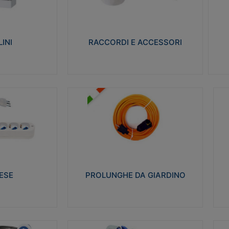
ro isolante e non
Realizzati in ottone e successivamente
Real
ow-wire 650° e
nichelati per conferire una migliore
pro
resistenza alle avverse condizioni
res
ilia 75°C.
ambientali in cui verranno utilizzati.
bili
INI
RACCORDI E ACCESSORI
alizza
Visualizza
PROLUNGHE DA GIARDINO
A
co glow wire test
Realizzate in tecnopolimero isolante
Av
 le seguenti
flessibile e estensibile non propagante la
a
 23-50. Grado di
fiamma slow-wire 750°C. Grado di
is
protezione: IP20
sp
ESE
PROLUNGHE DA GIARDINO
alizza
Visualizza