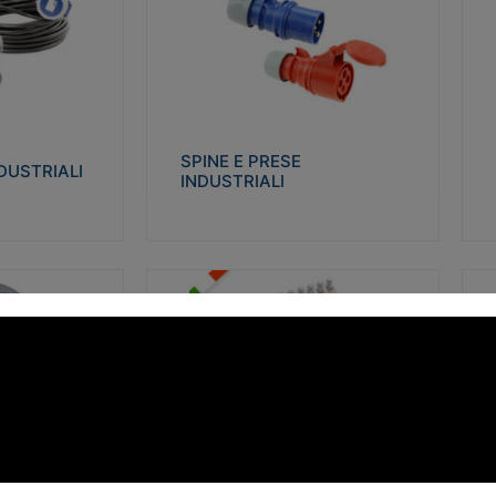
STRIALI
SPINE E PRESE INDUSTRIALI
Q
co glow wire test
Realizzate in termoplastico isolante e non
Re
 le seguenti
propagante la fiamma (Glow wire 650°C e
p
 23-50. Grado di
parti attive 850°C). Resistente agli agenti
El
chimici con particolari in acciaio inox.
gr
SPINE E PRESE
DUSTRIALI
INDUSTRIALI
alizza
Visualizza
FORBOX
S
I morsetti di giunzione unipolari si
At
ro isolante e non
utilizzano nelle cassette di derivazione e in
ca
ow-wire 850°.
tutte le connessioni “volanti” civili e
de
i: IK07-IK 08.
industriali in cui è richiesta praticità di
ny
installazione e sicurezza di connessione.
ERE
FORBOX
alizza
Visualizza