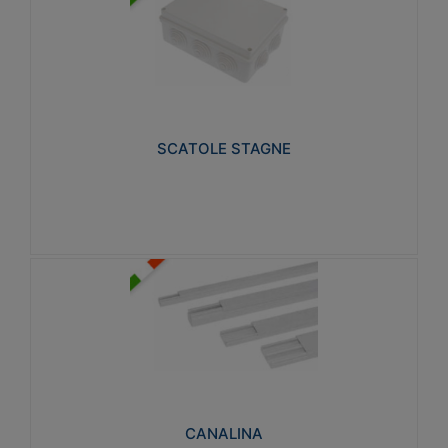
SCATOLE STAGNE
Realizzate in tecnopolimero isolante e non
propagante la fiamma glow-wire 650° e alta
resistenza al calore termocompressione con bilia
75°C.
SCATOLE STAGNE
Visualizza
CANALINA
Realizzate in tecnopolimero isolante a base di PVC
rigido autoestinguente V0-UL 94. Resistente alla
fiamma: Glow-wire 650°C.
CANALINA