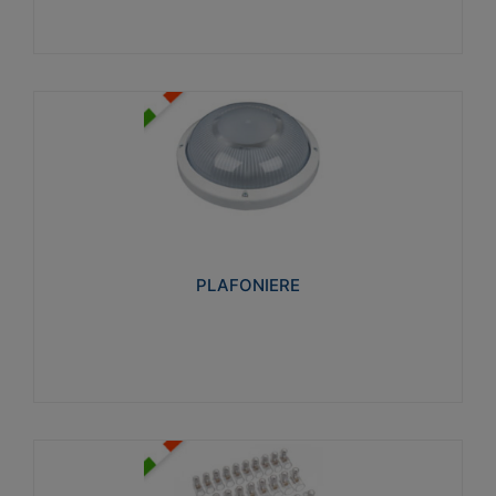
PLAFONIERE
Realizzate in tecnopolimero isolante e non
propagante la fiamma glow-wire 850°. Elevata
resistenza agli urti: IK07-IK 08.
PLAFONIERE
Visualizza