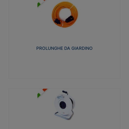
PROLUNGHE DA GIARDINO
Realizzate in tecnopolimero isolante flessibile e
estensibile non propagante la fiamma slow-wire
750°C. Grado di protezione: IP20
PROLUNGHE DA GIARDINO
Visualizza
AVVOLGICAVI CIVILI
Avvolgicavi domestici realizzati in ABS antiurto. Cavo
a marchio H05VV-F doppio isolamento. Spina