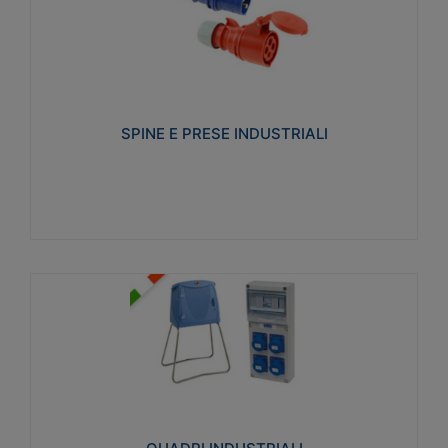
SPINE E PRESE INDUSTRIALI
Realizzate in termoplastico isolante e non
propagante la fiamma (Glow wire 650°C e parti
attive 850°C). Resistente agli agenti chimici con
particolari in acciaio inox.
SPINE E PRESE INDUSTRIALI
Visualizza
QUADRI INDUSTRIALI
Realizzati in tecnopolimero isolante e non
propagante la fiamma Glow-wire 650°. Elevata
resistenza agli urti: IK08. Colore: grigio RAL 7035.