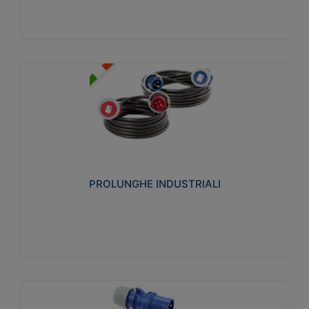
PROLUNGHE INDUSTRIALI
Realizzate in termoplastico glow wire test 750°C.
Costruite secondo le seguenti norme di riferimento
CEI 23-50. Grado di protezione: IP20D.
PROLUNGHE INDUSTRIALI
Visualizza