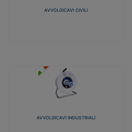
collegata al cavo con spinotti protetti
AVVOLGICAVI CIVILI
Visualizza
AVVOLGICAVI INDUSTRIALI
Cavo H07RN-F Norme CEI-64-8. Prese/spine volanti
industriali secondo le norme CEI EN 60309-1.
Utilizzo: varie tipologie, anche gravose,
collegamento mobile.
AVVOLGICAVI INDUSTRIALI
Visualizza