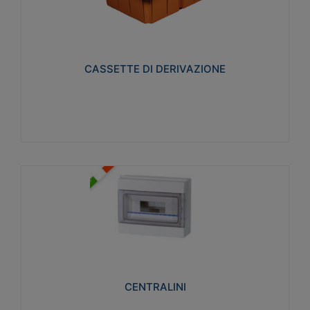
CASSETTE DI DERIVAZIONE
Realizzate in tecnopolimero isolante e non
propagante la fiamma glow-wire 650° per cassette
utilizzo da parete in muratura e per pareti in
cartongesso
CASSETTE DI DERIVAZIONE
Visualizza
CENTRALINI
Realizzati in tecnopolimero isolante e non
propagante la fiamma glow-wire 650° e alta
resistenza al calore termocompressione con bilia
75°C.
CENTRALINI