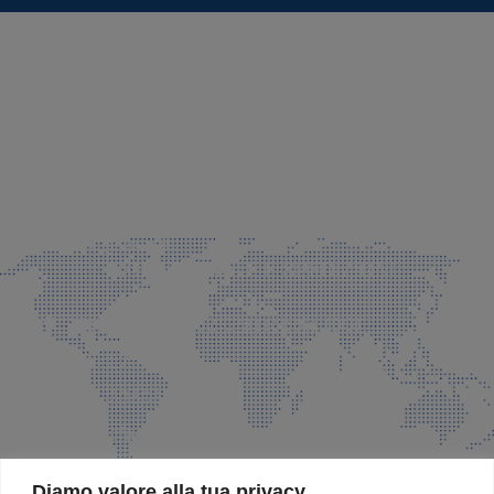
SEDE LEGALE E PRODUZIONE
Via Azzano S. Paolo, 21 Grassobbio (BG)
035 525015
035 335037
info@faeg.it
COMMERCIALE E SPEDIZIONI
Via Padre Elzi, 32 Grassobbio (BG)
035 525015
035 335037
info@faeg.it
SITE MAP
Diamo valore alla tua privacy