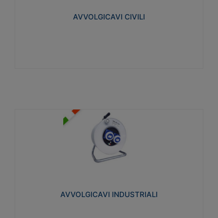
collegata al cavo con spinotti protetti
AVVOLGICAVI CIVILI
Visualizza
AVVOLGICAVI INDUSTRIALI
Cavo H07RN-F Norme CEI-64-8. Prese/spine volanti
industriali secondo le norme CEI EN 60309-1.
Utilizzo: varie tipologie, anche gravose,
collegamento mobile.
AVVOLGICAVI INDUSTRIALI
Visualizza