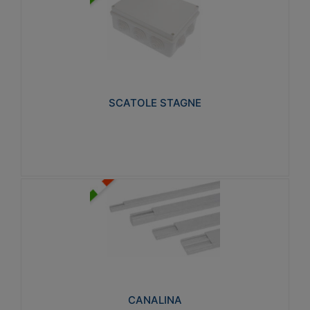
SCATOLE STAGNE
Realizzate in tecnopolimero isolante e non
propagante la fiamma glow-wire 650° e alta
resistenza al calore termocompressione con bilia
75°C.
SCATOLE STAGNE
Visualizza
CANALINA
Realizzate in tecnopolimero isolante a base di PVC
rigido autoestinguente V0-UL 94. Resistente alla
fiamma: Glow-wire 650°C.
CANALINA