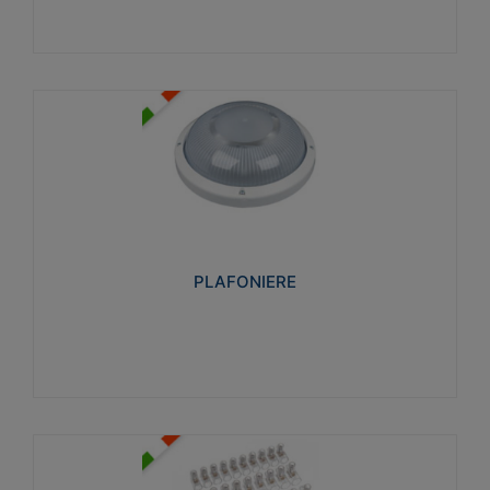
PLAFONIERE
Realizzate in tecnopolimero isolante e non
propagante la fiamma glow-wire 850°. Elevata
resistenza agli urti: IK07-IK 08.
PLAFONIERE
Visualizza