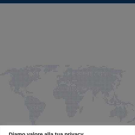
SEDE LEGALE E PRODUZIONE
Via Azzano S. Paolo, 21 Grassobbio (BG)
035 525015
035 335037
info@faeg.it
COMMERCIALE E SPEDIZIONI
Via Padre Elzi, 32 Grassobbio (BG)
035 525015
035 335037
info@faeg.it
SITE MAP
Diamo valore alla tua privacy