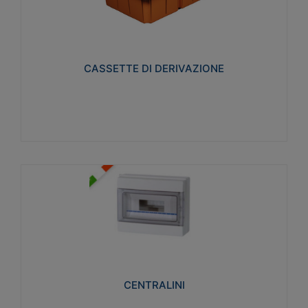
CASSETTE DI DERIVAZIONE
Realizzate in tecnopolimero isolante e non
propagante la fiamma glow-wire 650° per cassette
utilizzo da parete in muratura e per pareti in
cartongesso
CASSETTE DI DERIVAZIONE
Visualizza
CENTRALINI
Realizzati in tecnopolimero isolante e non
propagante la fiamma glow-wire 650° e alta
resistenza al calore termocompressione con bilia
75°C.
CENTRALINI