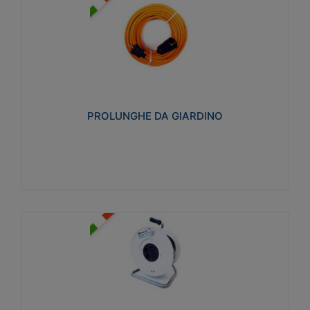
PROLUNGHE DA GIARDINO
Realizzate in tecnopolimero isolante flessibile e
estensibile non propagante la fiamma slow-wire
750°C. Grado di protezione: IP20
PROLUNGHE DA GIARDINO
Visualizza
AVVOLGICAVI CIVILI
Avvolgicavi domestici realizzati in ABS antiurto. Cavo
a marchio H05VV-F doppio isolamento. Spina