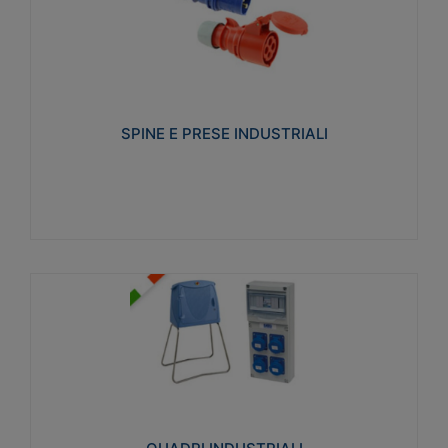
SPINE E PRESE INDUSTRIALI
Realizzate in termoplastico isolante e non
propagante la fiamma (Glow wire 650°C e parti
attive 850°C). Resistente agli agenti chimici con
particolari in acciaio inox.
SPINE E PRESE INDUSTRIALI
Visualizza
QUADRI INDUSTRIALI
Realizzati in tecnopolimero isolante e non
propagante la fiamma Glow-wire 650°. Elevata
resistenza agli urti: IK08. Colore: grigio RAL 7035.