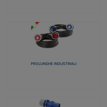
PROLUNGHE INDUSTRIALI
Realizzate in termoplastico glow wire test 750°C.
Costruite secondo le seguenti norme di riferimento
CEI 23-50. Grado di protezione: IP20D.
PROLUNGHE INDUSTRIALI
Visualizza