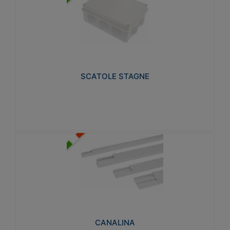
SCATOLE STAGNE
Realizzate in tecnopolimero isolante e non
propagante la fiamma glow-wire 650° e alta
resistenza al calore termocompressione con bilia
75°C.
SCATOLE STAGNE
Visualizza
CANALINA
Realizzate in tecnopolimero isolante a base di PVC
rigido autoestinguente V0-UL 94. Resistente alla
fiamma: Glow-wire 650°C.
CANALINA