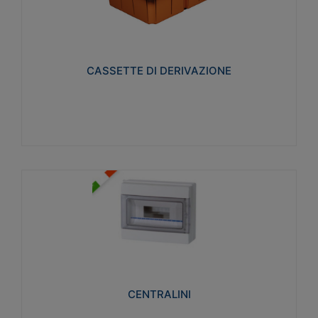
CASSETTE DI DERIVAZIONE
Realizzate in tecnopolimero isolante e non
propagante la fiamma glow-wire 650° per cassette
utilizzo da parete in muratura e per pareti in
cartongesso
CASSETTE DI DERIVAZIONE
Visualizza
CENTRALINI
Realizzati in tecnopolimero isolante e non
propagante la fiamma glow-wire 650° e alta
resistenza al calore termocompressione con bilia
75°C.
CENTRALINI