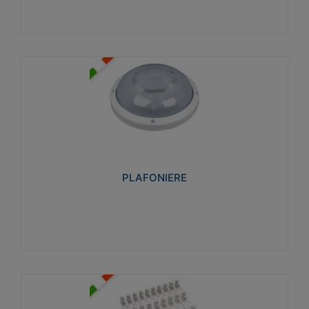
PLAFONIERE
Realizzate in tecnopolimero isolante e non
propagante la fiamma glow-wire 850°. Elevata
resistenza agli urti: IK07-IK 08.
PLAFONIERE
Visualizza