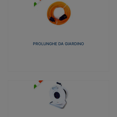
PROLUNGHE DA GIARDINO
Realizzate in tecnopolimero isolante flessibile e
estensibile non propagante la fiamma slow-wire
750°C. Grado di protezione: IP20
PROLUNGHE DA GIARDINO
Visualizza
AVVOLGICAVI CIVILI
Avvolgicavi domestici realizzati in ABS antiurto. Cavo
a marchio H05VV-F doppio isolamento. Spina