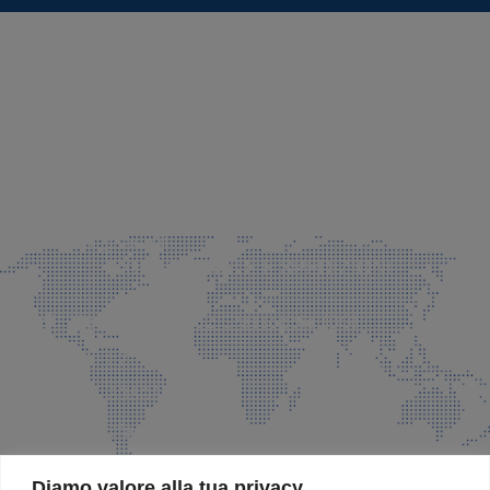
SEDE LEGALE E PRODUZIONE
Via Azzano S. Paolo, 21 Grassobbio (BG)
035 525015
035 335037
info@faeg.it
COMMERCIALE E SPEDIZIONI
Via Padre Elzi, 32 Grassobbio (BG)
035 525015
035 335037
info@faeg.it
SITE MAP
Diamo valore alla tua privacy