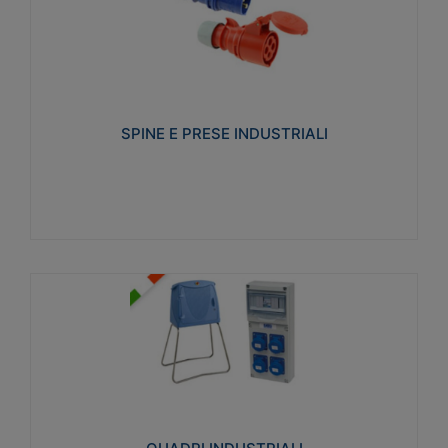
SPINE E PRESE INDUSTRIALI
Realizzate in termoplastico isolante e non
propagante la fiamma (Glow wire 650°C e parti
attive 850°C). Resistente agli agenti chimici con
particolari in acciaio inox.
SPINE E PRESE INDUSTRIALI
Visualizza
QUADRI INDUSTRIALI
Realizzati in tecnopolimero isolante e non
propagante la fiamma Glow-wire 650°. Elevata
resistenza agli urti: IK08. Colore: grigio RAL 7035.