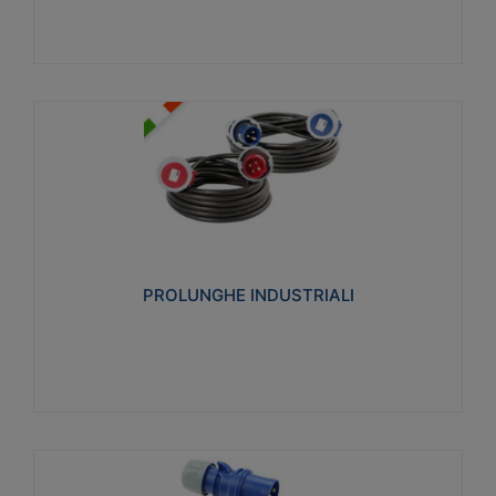
PROLUNGHE INDUSTRIALI
Realizzate in termoplastico glow wire test 750°C.
Costruite secondo le seguenti norme di riferimento
CEI 23-50. Grado di protezione: IP20D.
PROLUNGHE INDUSTRIALI
Visualizza