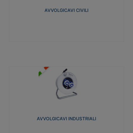
collegata al cavo con spinotti protetti
AVVOLGICAVI CIVILI
Visualizza
AVVOLGICAVI INDUSTRIALI
Cavo H07RN-F Norme CEI-64-8. Prese/spine volanti
industriali secondo le norme CEI EN 60309-1.
Utilizzo: varie tipologie, anche gravose,
collegamento mobile.
AVVOLGICAVI INDUSTRIALI
Visualizza