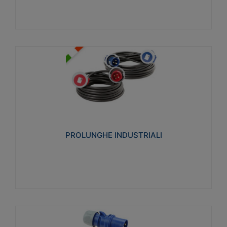
PROLUNGHE INDUSTRIALI
Realizzate in termoplastico glow wire test 750°C.
Costruite secondo le seguenti norme di riferimento
CEI 23-50. Grado di protezione: IP20D.
PROLUNGHE INDUSTRIALI
Visualizza