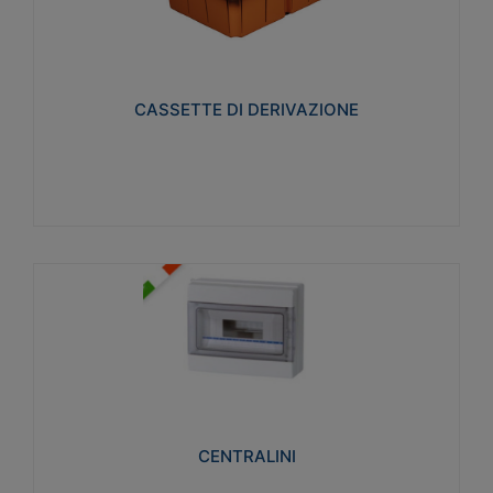
CASSETTE DI DERIVAZIONE
Realizzate in tecnopolimero isolante e non
propagante la fiamma glow-wire 650° per cassette
utilizzo da parete in muratura e per pareti in
cartongesso
CASSETTE DI DERIVAZIONE
Visualizza
CENTRALINI
Realizzati in tecnopolimero isolante e non
propagante la fiamma glow-wire 650° e alta
resistenza al calore termocompressione con bilia
75°C.
CENTRALINI