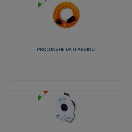
PROLUNGHE DA GIARDINO
Realizzate in tecnopolimero isolante flessibile e
estensibile non propagante la fiamma slow-wire
750°C. Grado di protezione: IP20
PROLUNGHE DA GIARDINO
Visualizza
AVVOLGICAVI CIVILI
Avvolgicavi domestici realizzati in ABS antiurto. Cavo
a marchio H05VV-F doppio isolamento. Spina