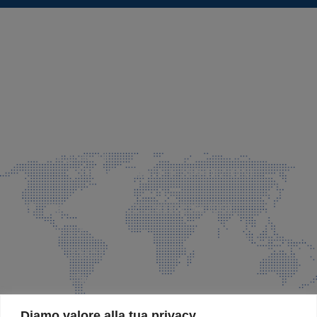
SEDE LEGALE E PRODUZIONE
Via Azzano S. Paolo, 21 Grassobbio (BG)
035 525015
035 335037
info@faeg.it
COMMERCIALE E SPEDIZIONI
Via Padre Elzi, 32 Grassobbio (BG)
035 525015
035 335037
info@faeg.it
SITE MAP
Diamo valore alla tua privacy