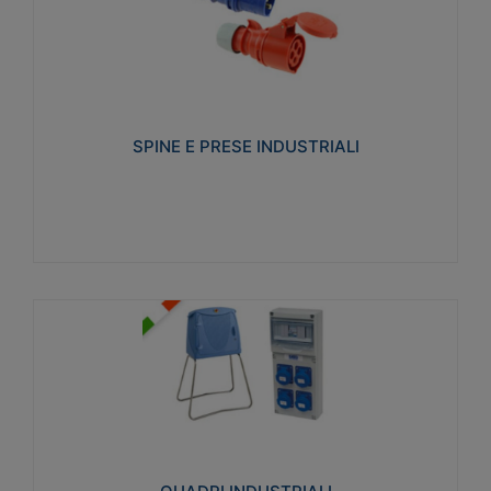
SPINE E PRESE INDUSTRIALI
Realizzate in termoplastico isolante e non
propagante la fiamma (Glow wire 650°C e parti
attive 850°C). Resistente agli agenti chimici con
particolari in acciaio inox.
SPINE E PRESE INDUSTRIALI
Visualizza
QUADRI INDUSTRIALI
Realizzati in tecnopolimero isolante e non
propagante la fiamma Glow-wire 650°. Elevata
resistenza agli urti: IK08. Colore: grigio RAL 7035.