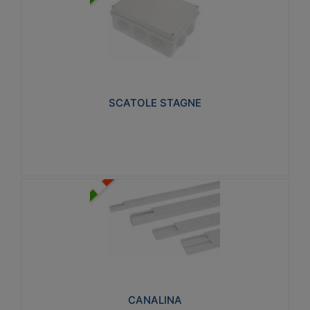
SCATOLE STAGNE
Realizzate in tecnopolimero isolante e non
propagante la fiamma glow-wire 650° e alta
resistenza al calore termocompressione con bilia
75°C.
SCATOLE STAGNE
Visualizza
CANALINA
Realizzate in tecnopolimero isolante a base di PVC
rigido autoestinguente V0-UL 94. Resistente alla
fiamma: Glow-wire 650°C.
CANALINA