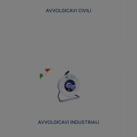
collegata al cavo con spinotti protetti
AVVOLGICAVI CIVILI
Visualizza
AVVOLGICAVI INDUSTRIALI
Cavo H07RN-F Norme CEI-64-8. Prese/spine volanti
industriali secondo le norme CEI EN 60309-1.
Utilizzo: varie tipologie, anche gravose,
collegamento mobile.
AVVOLGICAVI INDUSTRIALI
Visualizza